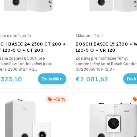
dom u dodávateľa
Skladom
(1 ks)
CH BASIC 24 2300 CT 200 +
BOSCH BASIC 15 2300 + 
 120-5 O + CT 200
120-5 O + CR 120
ážna zostava BOSCH pre
Zostava pre montážne firmy:
sionálov: kondenzačný kotol
kondenzačný kotol Bosch Conde
ns 2300iW 24 P s...
GC2300iW 15 P (2,3 -...
 323,10
€2 081,62
Do košíka
Do k
–15 %