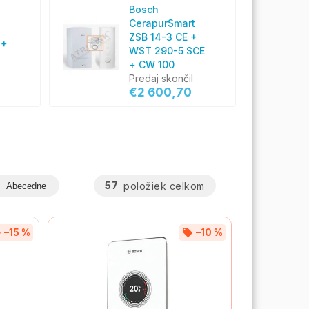
Bosch
CerapurSmart
ZSB 14-3 CE +
 +
WST 290-5 SCE
+ CW 100
Predaj skončil
€2 600,70
57
položiek celkom
Abecedne
–15 %
–10 %