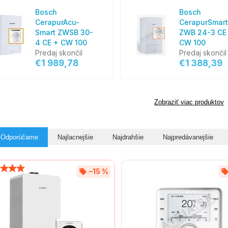
Bosch
Bosch
CerapurAcu-
CerapurSmart
Smart ZWSB 30-
ZWB 24-3 CE
4 CE + CW 100
CW 100
Predaj skončil
Predaj skončil
€1 989,78
€1 388,39
Zobraziť viac produktov
Odporúčame
Najlacnejšie
Najdrahšie
Najpredávanejšie
–15 %