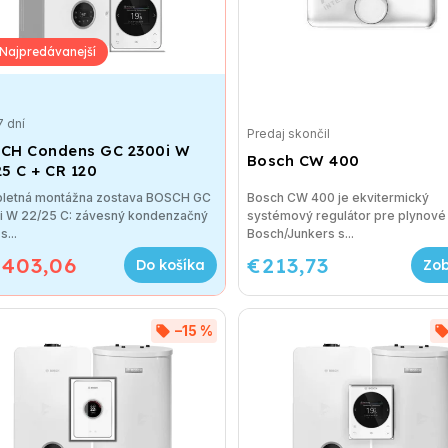
7 dní
Predaj skončil
CH Condens GC 2300i W
Bosch CW 400
25 C + CR 120
letná montážna zostava BOSCH GC
Bosch CW 400 je ekvitermický
i W 22/25 C: závesný kondenzačný
systémový regulátor pre plynové 
s...
Bosch/Junkers s...
 403,06
€213,73
Do košíka
–15 %