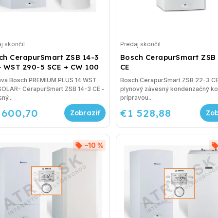
j skončil
Predaj skončil
ch CerapurSmart ZSB 14-3
Bosch CerapurSmart ZSB 
+ WST 290-5 SCE + CW 100
CE
ava Bosch PREMIUM PLUS 14 WST
Bosch CerapurSmart ZSB 22-3 CE
SOLAR- CerapurSmart ZSB 14-3 CE -
plynový závesný kondenzačný kot
ný...
prípravou...
 600,70
€1 528,88
–10 %