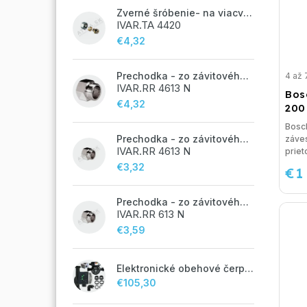
Zverné šróbenie- na viacvrstvové potrubie ALPEX - 14x2 ALU-EK
IVAR.TA 4420
€4,32
Prechodka - zo závitového potrubia na zverné šróbenie - 3/4"FxEK; nikel
4 až 
IVAR.RR 4613 N
Bos
€4,32
200
Bosc
Prechodka - zo závitového potrubia na zverné šróbenie - 1/2"FxEK; nikel
záve
IVAR.RR 4613 N
prie
€3,32
€1
Prechodka - zo závitového potrubia na zverné šróbenie - 1/2"FxM24;
IVAR.RR 613 N
€3,59
Elektronické obehové čerpadlo NOVA 25-60/130 úsporné na kúrenie
€105,30