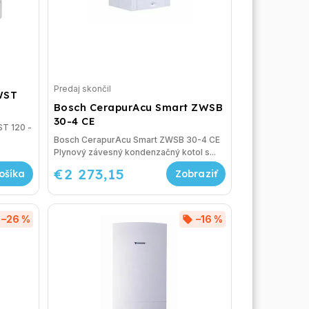
Predaj skončil
WST
Bosch CerapurAcu Smart ZWSB
30-4 CE
T 120 -
Bosch CerapurAcu Smart ZWSB 30-4 CE
Plynový závesný kondenzačný kotol s...
€2 273,15
ošíka
–26 %
–16 %