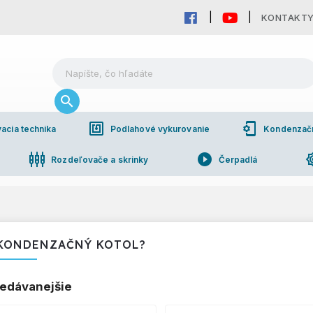
KONTAKT
nfc
phonelink_setup
acia technika
Podlahové vykurovanie
Kondenzačné
settings_input_component
play_circle_filled
brightn
Rozdeľovače a skrinky
Čerpadlá
pho
bchodná spolupráca
KONDENZAČNÝ KOTOL?
edávanejšie