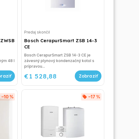
Predaj skončil
t ZWSB
Bosch CerapurSmart ZSB 14-3
CE
Bosch CerapurSmart ZSB 14-3 CE je
ným 48 l
závesný plynový kondenzačný kotol s
prípravou...
€1 528,88
–10 %
–17 %