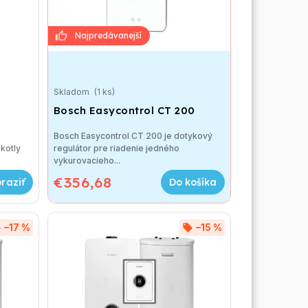
Skladom
(1 ks)
Bosch Easycontrol CT 200
Bosch Easycontrol CT 200 je dotykový
kotly
regulátor pre riadenie jedného
vykurovacieho...
€356,68
Do košíka
–17 %
–15 %