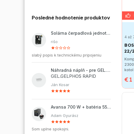
Posledné hodnotenie produktov
Solárna čerpadlová jednotka ZP2-12 ECO
4 až 
rišo
BOS
22/
slabý popis k technickému pripojeniu
Komp
2300
kotol 
Náhradná náplň - pre GEL.DOSAPHOS 250 - 8x náplň
GEL.GELPHOS RAPID
€1
Ján Kosar
Avansa 700 W + batéria 55Ah
Adam Gyurász
Som uplne spokojni.