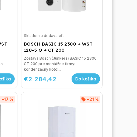
Skladom u dodávateľa
WST
BOSCH BASIC 15 2300 + WST
120-5 O + CT 200
Zostava Bosch (Junkers) BASIC 15 2300
ns
CT 200 pre montážne firmy:
kondenzačný kotol...
€2 284,42
ošíka
Do košíka
–17 %
–21 %