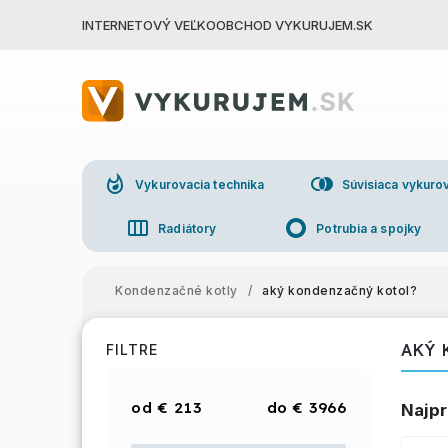
INTERNETOVÝ VEĽKOOBCHOD VYKURUJEM.SK
whatshot
join_right
Vykurovacia technika
Súvisiaca vykurov
view_week
trip_origin
Radiátory
Potrubia a spojky
group
Veľkoo
Kondenzačné kotly
/
aký kondenzačný kotol?
AKÝ 
FILTRE
€
213
€
3966
Najpr