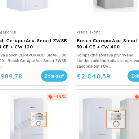
j skončil
Predaj skončil
ch CerapurAcu-Smart ZWSB
Bosch CerapurAcu-Smar
4 CE + CW 100
30-4 CE + CW 400
ava Bosch CERAPURACU-SMART 30
Kompaktná zostava plynového
00 - Bosch CerapurAcu Smart ZWSB
kondenzačného kotla s integrova
..
zásobníkom TÚV...
 989,78
€2 048,59
–15 %