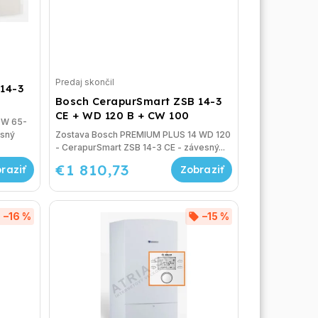
Predaj skončil
14-3
Bosch CerapurSmart ZSB 14-3
CE + WD 120 B + CW 100
 W 65-
esný
Zostava Bosch PREMIUM PLUS 14 WD 120
- CerapurSmart ZSB 14-3 CE - závesný...
€1 810,73
–16 %
–15 %