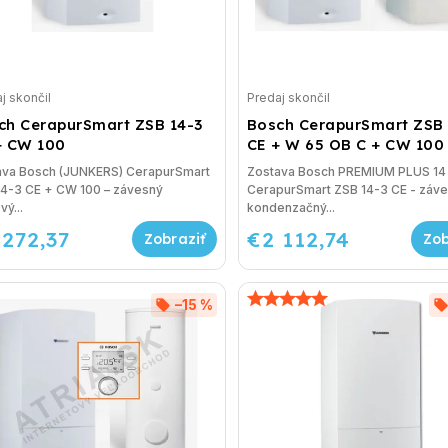
j skončil
Predaj skončil
ch CerapurSmart ZSB 14-3
Bosch CerapurSmart ZSB 
+ CW 100
CE + W 65 OB C + CW 100
ava Bosch (JUNKERS) CerapurSmart
Zostava Bosch PREMIUM PLUS 14
14-3 CE + CW 100 – závesný
CerapurSmart ZSB 14-3 CE - záv
vý...
kondenzačný...
 272,37
€2 112,74
–15 %