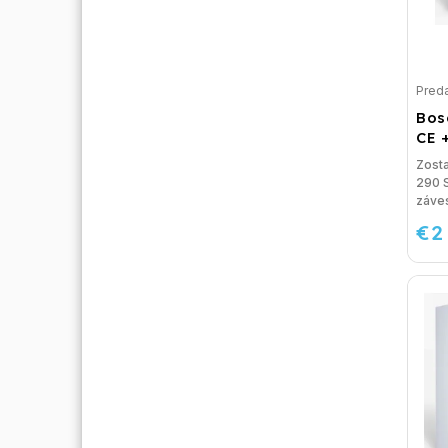
Preda
Bos
CE 
Zost
290 
záves
€2