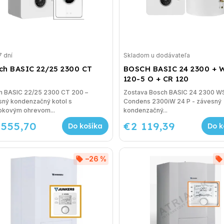
7 dní
Skladom u dodávateľa
ch BASIC 22/25 2300 CT
BOSCH BASIC 24 2300 + 
120-5 O + CR 120
h BASIC 22/25 2300 CT 200 –
Zostava Bosch BASIC 24 2300 WS
sný kondenzačný kotol s
Condens 2300iW 24 P - závesný
tokovým ohrevom...
kondenzačný...
 555,70
€2 119,39
Do košíka
Do k
–26 %