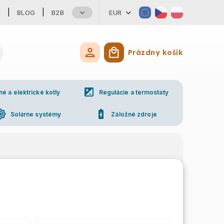
Y
BLOG
B2B
EUR
Prázdny košík
Nákupný košík
iso
 a elektrické kotly
Regulácie a termostaty
ess_high
battery_charging_full
Solárne systémy
Záložné zdroje
ne
Kontakty