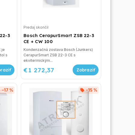
Predaj skončil
22-3
Bosch CerapurSmart ZSB 22-3
CE + CW 100
 je
Kondenzačná zostava Bosch (Junkers)
ol s
CerapurSmart ZSB 22-3 CE s
ekvitermickým...
€1 272,37
–17 %
–15 %