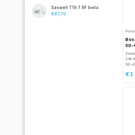
Saswell T19 7 RF biela
€87,70
Preda
Bos
30-
Zost
CW 1
30-4.
€1