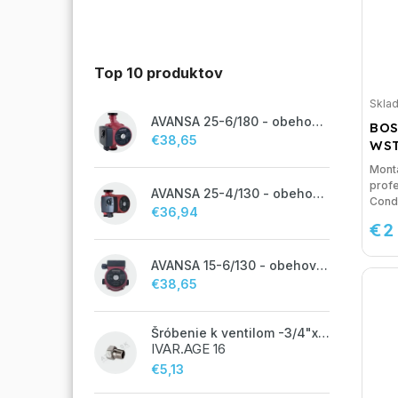
Top 10 produktov
Skla
AVANSA 25-6/180 - obehové čerpadlo, pripojovací závit 6/4"
BOS
€38,65
WST
Mont
profe
AVANSA 25-4/130 - obehové čerpadlo, pripojovací závit 6/4"
Conde
€36,94
€2
AVANSA 15-6/130 - obehové čerpadlo, pripojovací závit 1"
€38,65
Šróbenie k ventilom -3/4"x 1/2"
IVAR.AGE 16
€5,13