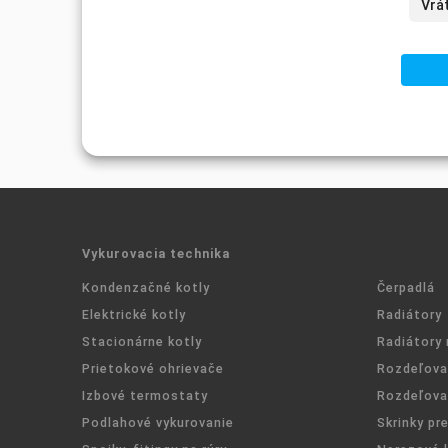
Vykurovacia technika
Kondenzačné kotly
Čerpadlá
Elektrické kotly
Radiátory
Stacionárne kotly
Radiátory 
Prietokové ohrievače
Rozdeľova
Izbové termostaty
Rozdeľov
Podlahové vykurovanie
Skrinky pr