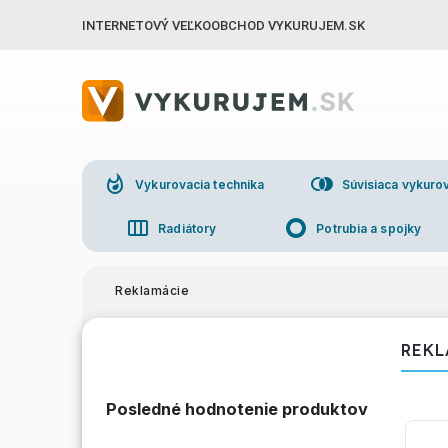
INTERNETOVÝ VEĽKOOBCHOD VYKURUJEM.SK
whatshot
join_right
Vykurovacia technika
Súvisiaca vykurov
view_week
trip_origin
Radiátory
Potrubia a spojky
group
Veľkoo
Reklamácie
REKL
Posledné hodnotenie produktov