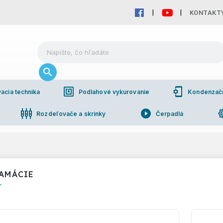
KONTAKT
nfc
phonelink_setup
acia technika
Podlahové vykurovanie
Kondenzačné
settings_input_component
play_circle_filled
brightn
Rozdeľovače a skrinky
Čerpadlá
pho
bchodná spolupráca
AMÁCIE