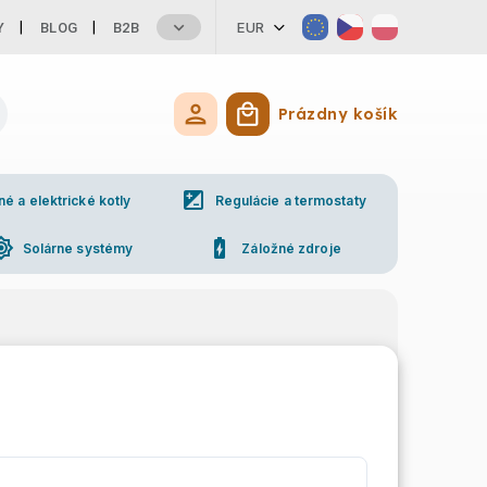
EUR
Y
BLOG
B2B
Prázdny košík
Nákupný košík
iso
 a elektrické kotly
Regulácie a termostaty
ess_high
battery_charging_full
Solárne systémy
Záložné zdroje
ne
Kontakty