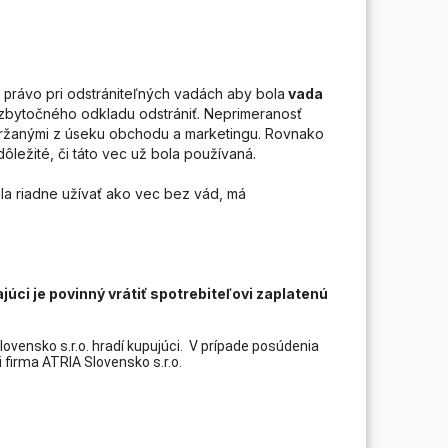
á
ávo pri odstrániteľných vadách aby bola
vada
pr
zbytočného odkladu odstrániť. Neprimeranosť
držanými z úseku obchodu a marketingu. Rovnako
ležité, či táto vec už bola používaná.
hla riadne užívať ako vec bez vád, má
úci je povinný vrátiť spotrebiteľovi zaplatenú
ovensko s.r.o. hradí kupujúci. V prípade posúdenia
 firma ATRIA Slovensko s.r.o.