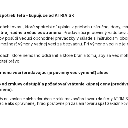
spotrebiteľa - kupujúce od ATRIA.SK
adách tovaru, ktoré spotrebiteľ uplatní v priebehu záručnej doby, m
tne, riadne a včas odstránená.
Predávajúci je povinný vadu bez 
ov posúdi vedúci obchodnej prevádzky v súlade s inštrukciami ob
 možnosť výmeny vadnej veci za bezvadnú. Pri výmene veci nie je dô
vadách, ktoré nemožno odstrániť a ktoré bránia tomu, aby sa vec mo
biteľ
ávo:
pr
ýmenu veci (predávajúci je povinný vec vymeniť) alebo
 od zmluvy odstúpiť a požadovať vrátenie kúpnej ceny (predávaj
cenu).
dy na zaslanie alebo doručenie reklamovaného tovaru do firmy ATRIA Sl
cie ako oprávnenej, hradí poštovné pri zaslaní tovaru späť zakazníkovi