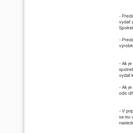
- Predá
vydať z
Spotre
- Pred
výrobky
- Ak j
spotreb
vydať 
- Ak j
odo dň
- V
í
pr
sa mu 
nasled