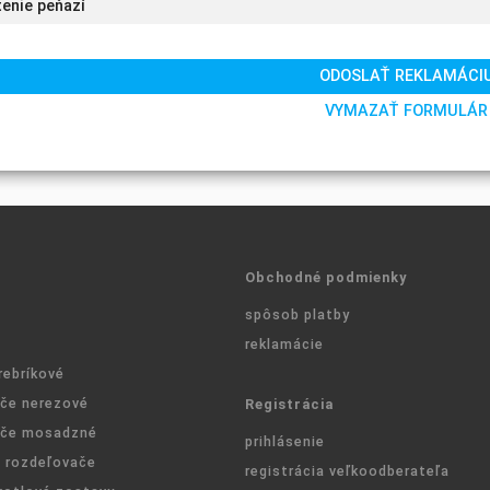
Obchodné podmienky
spôsob platby
reklamácie
rebríkové
če nerezové
Registrácia
ače mosadzné
prihlásenie
e rozdeľovače
registrácia veľkoodberateľa