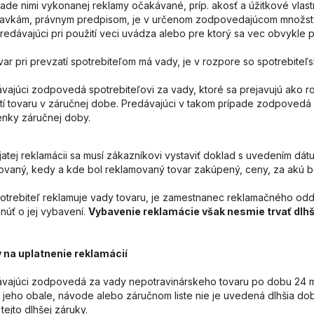
lade nimi vykonanej reklamy očakávané,
íp. akosť a úžitkové vla
pr
davkám,
ávnym predpisom, je v určenom zodpovedajúcom množstv
pr
redávajúci pri použití veci uvádza alebo pre ktorý sa vec obvykle 
ovar pri prevzatí spotrebiteľom má vady, je v rozpore so spotrebite
ávajúci zodpovedá spotrebiteľovi za vady, ktoré sa prejavujú ako 
tí tovaru v záručnej dobe. Predávajúci v takom
ípade zodpovedá z
pr
nky záručnej doby.
jatej reklamácii sa musí zákazníkovi vystaviť doklad s uvedením dátu
ovaný, kedy a kde bol reklamovaný tovar zakúpený, ceny, za akú b
potrebiteľ reklamuje vady tovaru, je zamestnanec reklamačného odde
núť o jej vybavení.
Vybavenie reklamácie však nesmie trvať dlhš
 na uplatnenie reklamácií
ávajúci zodpovedá za vady nepotravinárskeho tovaru po dobu 24 me
, jeho obale, návode alebo záručnom liste nie je uvedená dlhšia do
tejto dlhšej záruky.