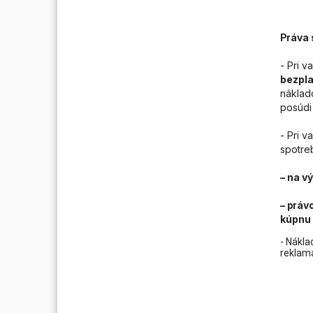
áva 
Pr
- Pri v
bezpla
náklad
posúdi
- Pri 
spotre
– na v
–
ávo
pr
kúpnu 
- Nákla
reklamá