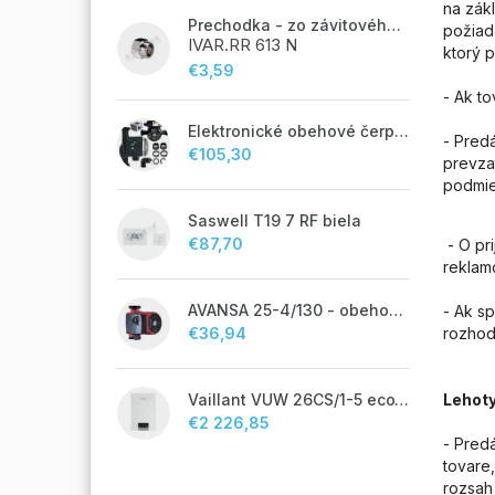
na zák
Prechodka - zo závitového potrubia na zverné šróbenie - 1/2"FxM24;
požia
IVAR.RR 613 N
ktorý p
€3,59
- Ak t
Elektronické obehové čerpadlo NOVA 25-60/130 úsporné na kúrenie
- Pred
€105,30
prevza
podmie
Saswell T19 7 RF biela
€87,70
- O pri
reklam
AVANSA 25-4/130 - obehové čerpadlo, pripojovací závit 6/4"
- Ak s
€36,94
rozhod
Vaillant VUW 26CS/1-5 ecoTEC plus IoniDetect - s prietokovým ohrevom TV
Lehoty
€2 226,85
- Pred
tovare
rozsah 