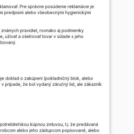
klamovať. Pre správne posúdenie reklamácie je
kými predpismi alebo všeobecnými hygienickými
e známych pravidiel, rovnako aj podmienky
, užívať a ošetrovať tovar v súlade s jeho
mbovaný.
je doklad o zakúpení (pokladničný blok, alebo
j v
ípade, že bol vydaný záručný list, ale zákazník
pr
 spotrebiteľskou kúpnou zmluvou, t.j. že predávaná
výrobcom alebo jeho zástupcom popisované, alebo