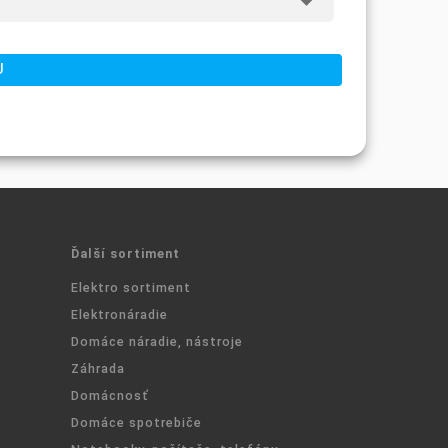
Ďalší sortiment
Elektro sortiment
Elektronáradie
Domáce náradie, nástroje
Záhrada
Domácnosť
Domáce spotrebiče