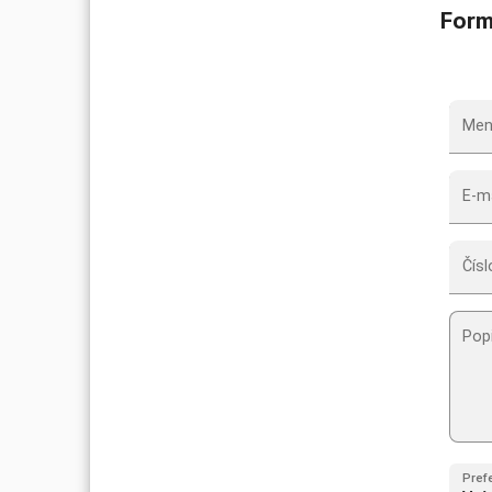
Form
Men
E-ma
Čísl
Pop
Pref