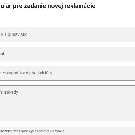
ulár pre zadanie novej reklamácie
o a priezvisko
il
o objednávky alebo faktúry
is závady
erovaná možnosť vyriešenia reklamácie