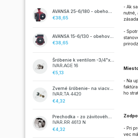
- Ak s
AVANSA 25-6/180 - obehové čerpadlo, pripojovací závit 6/4"
nutné,
€38,65
zásada
- Spot
AVANSA 15-6/130 - obehové čerpadlo, pripojovací závit 1"
stanov
€38,65
prirod
Šróbenie k ventilom -3/4"x 1/2"
IVAR.AGE 16
Miesto
€5,13
- Na u
faktúr
Zverné šróbenie- na viacvrstvové potrubie ALPEX - 14x2 ALU-EK
ho stra
IVAR.TA 4420
€4,32
Zodpo
Prechodka - zo závitového potrubia na zverné šróbenie - 3/4"FxEK; nikel
IVAR.RR 4613 N
- Pri p
€4,32
vec má