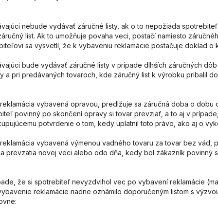
vajúci nebude vydávať záručné listy, ak o to nepožiada spotrebiteľ
áručný list. Ak to umožňuje povaha veci, postačí namiesto záručnéh
biteľovi sa vysvetlí, že k vybaveniu reklamácie postačuje doklad o 
ávajúci bude vydávať záručné listy v
ípade dlhších záručných dôb
pr
 a pri predávaných tovaroch, kde záručný list k výrobku pribalil d
e reklamácia vybavená opravou, predlžuje sa záručná doba o dobu o
iteľ povinný po skončení opravy si tovar prevziať, a to aj v
ípade,
pr
kupujúcemu potvrdenie o tom, kedy uplatnil toto
ávo, ako aj o vyk
pr
e reklamácia vybavená výmenou vadného tovaru za tovar bez vád, 
a prevzatia novej veci alebo odo dňa, kedy bol zákazník povinný s
pade, že si spotrebiteľ nevyzdvihol vec po vybavení reklamácie (ma
vybavenie reklamácie riadne oznámilo doporučeným listom s výzvou
ovne: