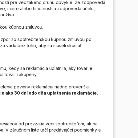
stnosti pre vec takého druhu obvyklé, že zodpovedá
e, miere alebo hmotnosti a zodpovedá účelu,
používa.
ľskou kúpnou zmluvou.
rozpor so spotrebiteľskou kúpnou zmluvou po
a vadu bez toho, aby sa museli skúmať
mu, kedy sa reklamácia uplatnila, aký tovar je
ol tovar zakúpený.
lenia povinný reklamáciu riadne preveriť a
ie ako 30 dní odo dňa uplatnenia reklamácie.
siacov od prevzatia veci spotrebiteľom, ak na
ba. V záručnom liste určí predávajúci podmienky a