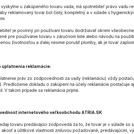
a vyskytne u zakúpeného tovaru vada, má spotrebiteľ
ávo vadu re
pr
 aby reklamovaný tovar bol čistý, kompletný a v súlade s hygienic
mi.
rebiteľ je povinný pri používaní tovaru dodržiavať okrem všeobecn
ené pre používanie tovaru v záručnom liste alebo návodu na použitie
zenou životnosťou a ďalej nesmie porušiť plomby, ak je tovar zaplo
 uplatnenia reklamácie:
platnenie
áv zo zodpovednosti za vady (reklamáciu) vždy postaču
pr
a). Predloženie dokladu o zakúpení na účely reklamácie postačuje a
til. V takom
ípade sa reklamácia prijme.
pr
vednosť internetového veľkoobchodu ATRIA.SK
redaji tovaru predávajúci zodpovedá za to, že tovar je v súlade so
 akosť a úžitkové vlastnosti zmluvou požadované, predávajúcim, 