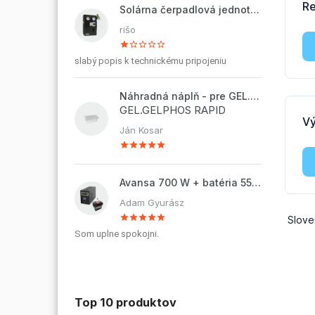
Solárna čerpadlová jednotka ZP2-12 ECO
rišo
slabý popis k technickému pripojeniu
Náhradná náplň - pre GEL.DOSAPHOS 250 - 8x náplň
GEL.GELPHOS RAPID
Ján Kosar
Avansa 700 W + batéria 55Ah
Adam Gyurász
Som uplne spokojni.
Top 10 produktov