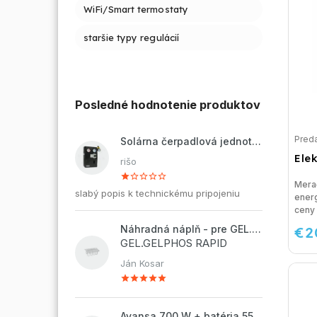
WiFi/Smart termostaty
staršie typy regulácií
Posledné hodnotenie produktov
Preda
Solárna čerpadlová jednotka ZP2-12 ECO
Ele
rišo
Mera
slabý popis k technickému pripojeniu
ener
ceny 
€2
Náhradná náplň - pre GEL.DOSAPHOS 250 - 8x náplň
GEL.GELPHOS RAPID
Ján Kosar
Avansa 700 W + batéria 55Ah