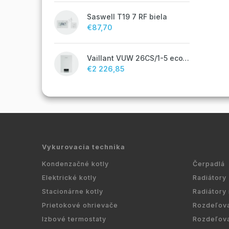
Saswell T19 7 RF biela
€87,70
Vaillant VUW 26CS/1-5 ecoTEC plus IoniDetect - s prietokovým ohrevom TV
€2 226,85
Vykurovacia technika
Kondenzačné kotly
Čerpadlá
Elektrické kotly
Radiátory
Stacionárne kotly
Radiátory
Prietokové ohrievače
Rozdeľov
Izbové termostaty
Rozdeľov