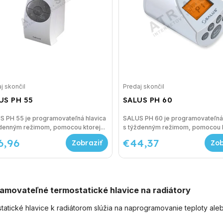
j skončil
Predaj skončil
US PH 55
SALUS PH 60
S PH 55 je programovateľná hlavica
SALUS PH 60 je programovateľná 
denným režimom, pomocou ktorej...
s týždenným režimom, pomocou kt
6,96
€44,37
amovateľné termostatické hlavice na radiátory
atické hlavice k radiátorom slúžia na naprogramovanie teploty aleb