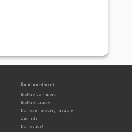
Ďalší sortiment
Elektro sortiment
Elektronáradie
Domáce náradie, nástroje
Záhrada
Domácnosť