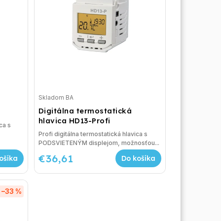
Skladom BA
Digitálna termostatická
hlavica HD13-Profi
ca s
Profi digitálna termostatická hlavica s
PODSVIETENÝM displejom, možnosťou...
€36,61
ošíka
Do košíka
–33 %