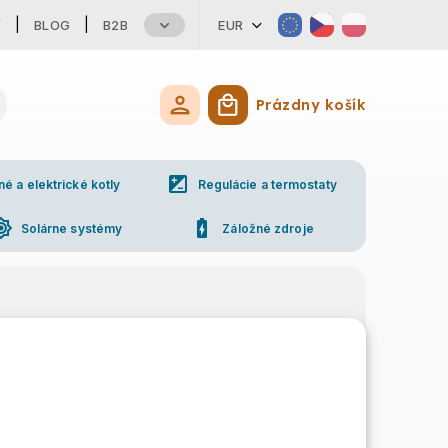
Y
BLOG
B2B
EUR
Prázdny košík
Nákupný košík
iso
 a elektrické kotly
Regulácie a termostaty
ess_high
battery_charging_full
Solárne systémy
Záložné zdroje
ne
Kontakty