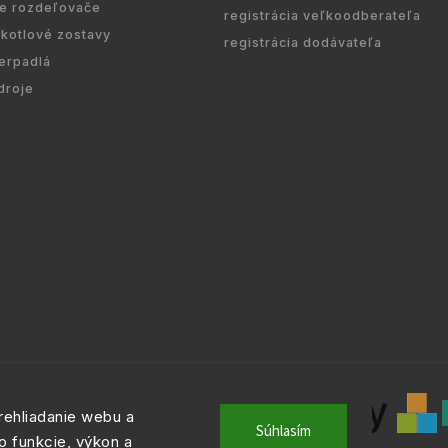
re rozdeľovače
registrácia veľkoodberateľa
kotlové zostavy
registrácia dodávateľa
erpadlá
droje
ehliadanie webu a
Súhlasím
o funkcie, výkon a