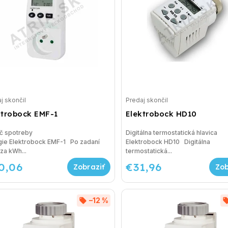
j skončil
Predaj skončil
ktrobock EMF-1
Elektrobock HD10
č spotreby
Digitálna termostatická hlavica
gie Elektrobock EMF-1 Po zadaní
Elektrobock HD10 Digitálna
za kWh...
termostatická...
0,06
€31,96
–12 %