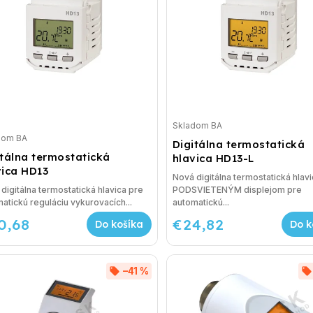
Skladom BA
dom BA
Digitálna termostatická
itálna termostatická
hlavica HD13-L
vica HD13
Nová digitálna termostatická hlavi
digitálna termostatická hlavica pre
PODSVIETENÝM displejom pre
atickú reguláciu vykurovacích...
automatickú...
0,68
€24,82
Do košíka
Do k
–41 %