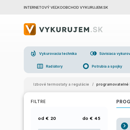
INTERNETOVÝ VEĽKOOBCHOD VYKURUJEM.SK
whatshot
join_right
Vykurovacia technika
Súvisiaca vykurov
view_week
trip_origin
Radiátory
Potrubia a spojky
group
Veľkoo
Izbové termostaty a regulácie
/
programovatelné 
PROG
FILTRE
€
20
€
45