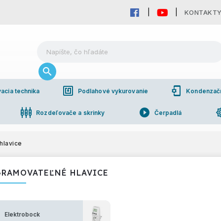
KONTAKT
nfc
phonelink_setup
acia technika
Podlahové vykurovanie
Kondenzačné
settings_input_component
play_circle_filled
brightn
Rozdeľovače a skrinky
Čerpadlá
pho
bchodná spolupráca
hlavice
RAMOVATEĽNÉ HLAVICE
Elektrobock