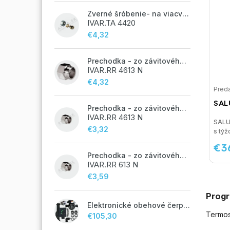
Zverné šróbenie- na viacvrstvové potrubie ALPEX - 14x2 ALU-EK
IVAR.TA 4420
€4,32
Prechodka - zo závitového potrubia na zverné šróbenie - 3/4"FxEK; nikel
IVAR.RR 4613 N
€4,32
Preda
SAL
Prechodka - zo závitového potrubia na zverné šróbenie - 1/2"FxEK; nikel
IVAR.RR 4613 N
SALU
€3,32
s týž
€3
Prechodka - zo závitového potrubia na zverné šróbenie - 1/2"FxM24;
IVAR.RR 613 N
€3,59
Progr
Elektronické obehové čerpadlo NOVA 25-60/130 úsporné na kúrenie
Termost
€105,30