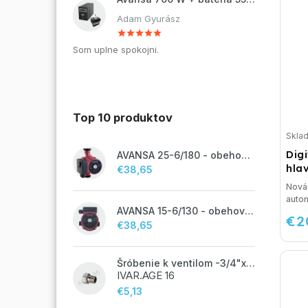
Adam Gyurász
Som uplne spokojni.
Top 10 produktov
Skla
Dig
AVANSA 25-6/180 - obehové čerpadlo, pripojovací závit 6/4"
hla
€38,65
Nová 
autom
AVANSA 15-6/130 - obehové čerpadlo, pripojovací závit 1"
€2
€38,65
Šróbenie k ventilom -3/4"x 1/2"
IVAR.AGE 16
€5,13