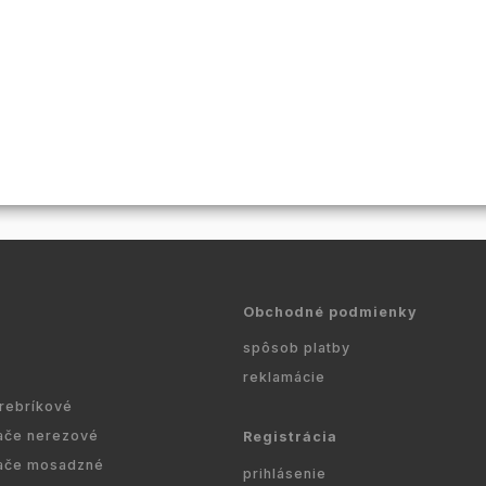
Obchodné podmienky
spôsob platby
reklamácie
 rebríkové
ače nerezové
Registrácia
ače mosadzné
prihlásenie