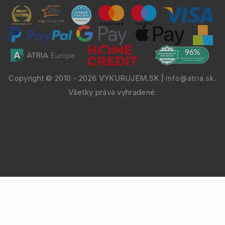
Copyright © 2010 -
2026
VYKURUJEM.SK
|
.
info@atria.sk
Všetky práva vyhradené.