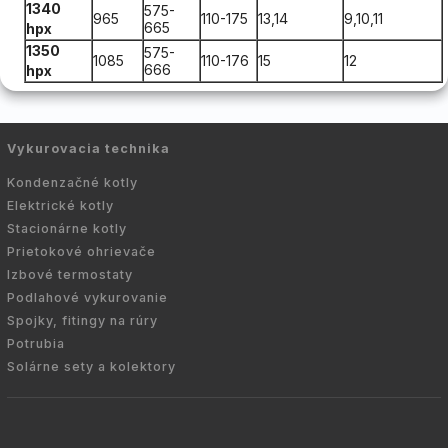
1340
575-
965
110-175
13,14
9,10,11
665
hpx
1350
575-
1085
110-176
15
12
666
hpx
Vykurovacia technika
Kondenzačné kotly
Elektrické kotly
Stacionárne kotly
Prietokové ohrievače
Izbové termostaty
Podlahové vykurovanie
Spojky, fitingy na rúry
Potrubia
Solárne sety a kolektory