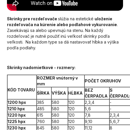
Skrinky pre rozdeľovače
slúžia na estetické
uloženie
rozdeľovača na kúrenie alebo podlahové vykurovanie
.
Zasekávajú sa alebo upevnujú na stenu. Na každý
rozdeľovač je nutné použiť inú veľkosť skrinky podľa
veľkosti. Na každom type sa dá nastavovať hĺbka a výška
podľa podlahy.
Skrinky nadomietkové - rozmery:
ROZMER vnútorný v
POČET OKRUHOV
mm
KÓD
TOVARU
BEZ
S
ŠÍRKA
VÝŠKA
HĹBKA
ČERPADLA
ČERPAD
1200 hpx
385
580
120
2,3,4
-
1210 hpx
485
580
120
5,6
-
1220 hpx
615
580
120
7,8
2,3,4
1225 hpx
760
580
120
9,10
5,6,7
1230 hpx
845
580
120
11,12
8