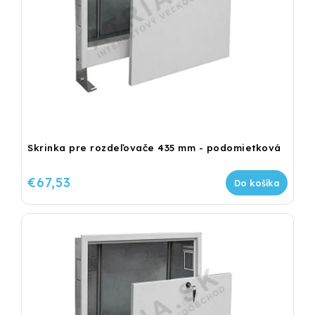
Skrinka pre rozdeľovače 435 mm - podomietková
€67,53
Do košíka