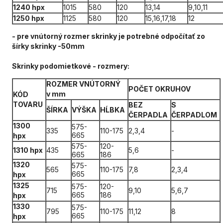
1240 hpx
1015
580
120
13,14
9,10,11
1250 hpx
1125
580
120
15,16,17,18
12
- pre vnútorný rozmer skrinky je potrebné odpočítať zo
šírky skrinky -50mm
Skrinky podomietkové - rozmery:
ROZMER VNÚTORNÝ
POČET OKRUHOV
v mm
KÓD
TOVARU
BEZ
S
ŠÍRKA
VÝŠKA
HĹBKA
ČERPADLA
ČERPADLOM
1300
575-
335
110-175
2,3,4
-
665
hpx
575-
120-
1310 hpx
435
5,6
-
665
186
1320
575-
565
110-175
7,8
2,3,4
665
hpx
1325
575-
120-
715
9,10
5,6,7
665
186
hpx
1330
575-
795
110-175
11,12
8
665
hpx