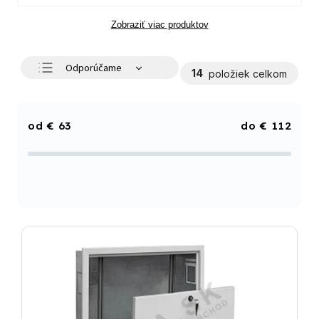
Zobraziť viac produktov
Odporúčame
14
položiek celkom
Najlacnejšie
Najdrahšie
€
63
€
112
Najpredávanejšie
Abecedne