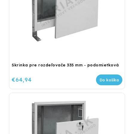
Skrinka pre rozdeľovače 335 mm - podomietková
€64,94
Do košíka