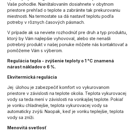
Vaše pohodlie. Nainštalovaním dosiahnete v obytnom
priestore prehľad o teplote a zabránite tak prekurovaniu
miestnosti. Na termostate sa dá nastaviť teplotu podľa
potreby v rôznych časových pásmach.
V prípade ak sa neviete rozhodnúť pre druh a typ produktu,
ktorý by Vám najlepšie vyhovoval, alebo ste nenašli
potrebný produkt v našej ponuke môžete nás kontaktovať a
pomôžeme Vám s výberom.
Regulácia tepla - zvýšenie teploty o 1 °C znamená
nárast nákladov o 6 %.
Ekvitermická regulácia
Jej úlohou je zabezpečiť komfort vo vykurovanom
priestore v závislosti na teplote okolia. Teplota vykurovacej
vody sa teda mení v závislosti na vonkajšej teplote. Pokiaľ
je vonku chladnejšie, teplota vykurovacej vody sa
automaticky zvýši. Naopak, keď je vonku teplejšie, teplota
vody sa zníži.
Menovitá svetlosť