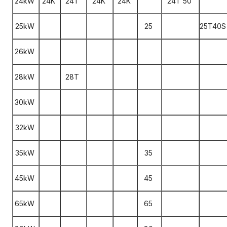
24kW
24K
24T
24K
24K
24T 50
25kW
25
25T40S
26kW
28kW
28T
30kW
32kW
35kW
35
45kW
45
65kW
65