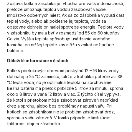
Zostava kotla a zásobíka je vhodná pre väčšie domácnosti,
pretože umožňujú teplou vodou zásobovať väčšie
množstvo odberných miest. Ak sa zo zásobníka vypustí časť
teplej vody, alebo ak poklesne jej teplota, voda sa
opätovne dohreje pri malej spotrebe energie. Teplota vody
v zásobníku by mala byť v rozmedzí od 55 do 60 stupňov
Celzia. Vyššia teplota spôsobuje usádzanie vodného
kameňa, pri nižšej teplote zas môžu vznikať nežiadúce
baktérie.
Dôležité informácie v číslach
Kotle s prietokovým ohrevom poskytnú 12 – 16 litrov vody,
dohriatej o 25 °C za minútu, takže z kohútika potečie asi 38
°C teplá voda, čo je optimálna teplota na sprchovanie.
Bežná batéria má prietok približne 5 litrov za minútu, sprcha
okolo 8 litrov a vaňa 12 litrov a viac. Z týchto čísel vyplýva,
že kotol s prietokom môže zásobovať zároveň napríklad
drez a sprchu, alebo bez problémov napustí vaňu. Pri
kotloch so zásobníkom nie je problém zásobovať drez,
sprchu a vaňu zároveň. V tomto prípade je limitujúcim
faktorom objem zásobníka.