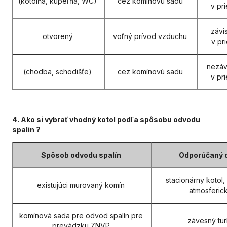
(kotolňa, kúpeľňa, WC)
cez komínovú sadu
v pr
závi
otvorený
voľný prívod vzduchu
v pr
nezáv
(chodba, schodišťe)
cez komínovú sadu
v pr
4. Ako si vybrať vhodný kotol podľa spôsobu odvodu
spalín ?
Spôsob odvodu spalín
Odporúčaný d
stacionárny kotol,
existujúci murovaný komín
atmosferick
komínová sada pre odvod spalín pre
závesný tur
prevádzku ZNVP