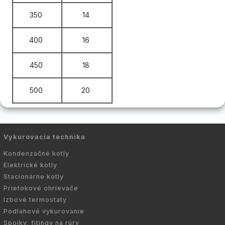
350
14
400
16
450
18
500
20
Vykurovacia technika
Kondenzačné kotly
Elektrické kotly
Stacionárne kotly
Prietokové ohrievače
Izbové termostaty
Podlahové vykurovanie
Spojky, fitingy na rúry