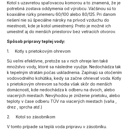
Kotol s uzavretou spaľovacou komorou a to znamená, že je
potrebná zostava oddymenia od výrobcu .Väčšinou sú to
koaxiálne rúrky priemeru 60/100 alebo 80/125. Pri danom
riešení nie sú špeciálne nároky na prívod vzduchu do
miestnosti, kde je kotol umiestnený. Preto je možné ich
umiestniť aj do menších priestorov bez vetracích otvorov.
Spôsob prípravy teplej vody:
1. Kotly s prietokovým ohrevom
Sú veľmi efektívne, pretože sa v nich ohreje len také
množstvo vody, ktoré sa následne využije. Nedochádza tak
k tepelným stratám počas uskladnenia. Zapínajú sa otočením
vodovodného kohútika, kedy sa začne ohrievať voda. Kotly
s prietokovým ohrevom sa hodia však skôr do menších
domácností, kde nedochádza k odberu na dvoch, alebo
viacerých miestach. Nevýhodou je zníženie prietoku, alebo
teploty v čase odberu TÚV na viacerých miestach (vaňa ,
drez , sprcha atď.)
2. Kotol so zásobníkom
V tomto prípade sa teplá voda pripravu v zásobníku.