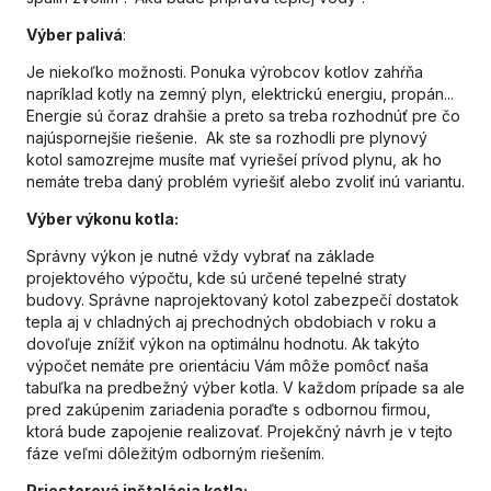
Výber palivá
:
Je niekoľko možnosti. Ponuka výrobcov kotlov zahŕňa
napríklad kotly na zemný plyn, elektrickú energiu, propán...
Energie sú čoraz drahšie a preto sa treba rozhodnúť pre čo
najúspornejšie riešenie. Ak ste sa rozhodli pre plynový
kotol samozrejme musíte mať vyriešeí prívod plynu, ak ho
nemáte treba daný problém vyriešiť alebo zvoliť inú variantu.
Výber výkonu kotla:
Správny výkon je nutné vždy vybrať na základe
projektového výpočtu, kde sú určené tepelné straty
budovy. Správne naprojektovaný kotol zabezpečí dostatok
tepla aj v chladných aj prechodných obdobiach v roku a
dovoľuje znížiť výkon na optimálnu hodnotu. Ak takýto
výpočet nemáte pre orientáciu Vám môže pomôcť naša
tabuľka na predbežný výber kotla. V každom prípade sa ale
pred zakúpenim zariadenia poraďte s odbornou firmou,
ktorá bude zapojenie realizovať. Projekčný návrh je v tejto
fáze veľmi dôležitým odborným riešením.
Priestorová inštalácia kotla: