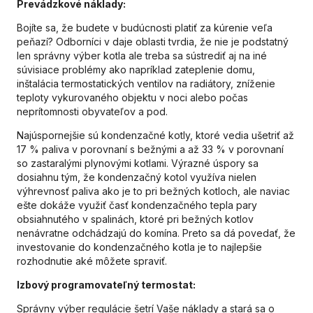
Prevádzkové náklady:
Bojíte sa, že budete v budúcnosti platiť za kúrenie veľa
peňazí? Odborníci v daje oblasti tvrdia, že nie je podstatný
len správny výber kotla ale treba sa sústrediť aj na iné
súvisiace problémy ako napríklad zateplenie domu,
inštalácia termostatických ventilov na radiátory, zníženie
teploty vykurovaného objektu v noci alebo počas
neprítomnosti obyvateľov a pod.
Najúspornejšie sú kondenzačné kotly, ktoré vedia ušetriť až
17 % paliva v porovnaní s bežnými a až 33 % v porovnaní
so zastaralými plynovými kotlami. Výrazné úspory sa
dosiahnu tým, že kondenzačný kotol využíva nielen
výhrevnosť paliva ako je to pri bežných kotloch, ale naviac
ešte dokáže využiť časť kondenzačného tepla pary
obsiahnutého v spalinách, ktoré pri bežných kotlov
nenávratne odchádzajú do komína. Preto sa dá povedať, že
investovanie do kondenzačného kotla je to najlepšie
rozhodnutie aké môžete spraviť.
Izbový programovateľný termostat:
Správny výber regulácie šetrí Vaše náklady a stará sa o