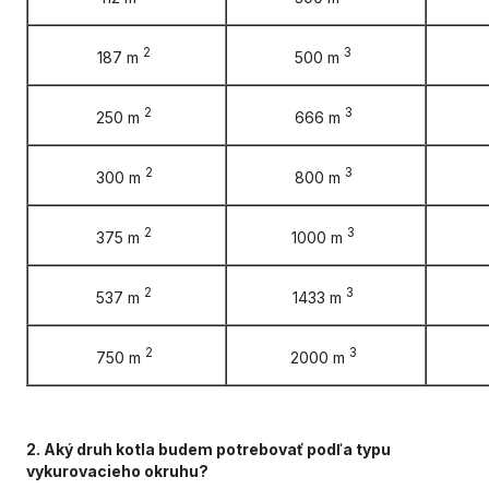
2
3
187 m
500 m
2
3
250 m
666 m
2
3
300 m
800 m
2
3
375 m
1000 m
2
3
537 m
1433 m
2
3
750 m
2000 m
2. Aký druh kotla budem potrebovať podľa typu
vykurovacieho okruhu?