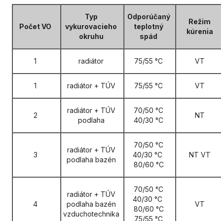
Typ
Odporúčaný
Režim
Počet VO
vykurovacieho
teplotný
kúrenia
okruhu
spád
1
radiátor
75/55 °C
VT
1
radiátor + TÚV
75/55 °C
VT
radiátor + TÚV
70/50 °C
2
NT
podlaha
40/30 °C
70/50 °C
radiátor + TÚV
3
40/30 °C
NT VT
podlaha bazén
80/60 °C
70/50 °C
radiátor + TÚV
40/30 °C
4
podlaha bazén
VT
80/60 °C
vzduchotechnika
75/55 °C