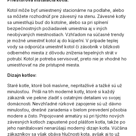
Kotol môže byť umiestnený stacionárne na podlahe, alebo
sa môžete rozhodnúť pre závesný na stenu. Závesné kotly
sa umiestňujú buď do kotolne, alebo sa pri splnení
bezpečnostných požiadaviek umiestnia aj v iných
neobývaných miestnostiach. Vzhľadom na súčasné trendy
je možné umiestniť kotol aj do kúpeľní. V prípade teplej
vody sa odporúča umiestniť kotol či zásobník v blízkosti
odberného miesta z dôvodu zníženia tepelných strát v
potrubí. Kotol je potreba servisovať, preto nie je vhodné ho
umiestňovať na zle prístupné miesta.
Dizajn kotlov:
Staré kotle, ktoré boli masívne, nepritažlivé a tažké sú už
minulosťou. Prišli na trh moderné kotly, ktoré si každý
zákazník vie pekne zladiť s ostatnými detailami vo svojej
domácnosti. Nevzhľadné rúrkové zapojenie sú už dávno
minulosťou, dnešné zariadenia v bielom prevedení pôsobia
modere a čisto. Pripojované armatúry sú pri týchto nových
závesných kotloch zapustené pod plášťom kotla, takže po
jeho nainštalovaní nenarúšajú moderný dizajn kotla. Vúčšina
zákazníkov sa však obáva hlučnosti kota, avšak aj to už