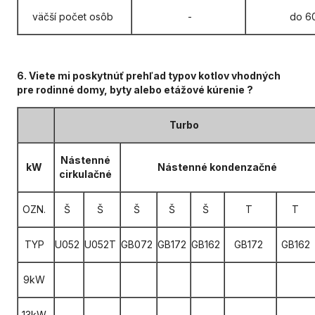
väčší počet osôb
-
do 6
6. Viete mi poskytnúť prehľad typov kotlov vhodných
pre rodinné domy, byty alebo etážové kúrenie ?
Turbo
Nástenné
kW
Nástenné kondenzačné
cirkulačné
OZN.
Š
Š
Š
Š
Š
T
T
TYP
U052
U052T
GB072
GB172
GB162
GB172
GB162
9kW
13kW