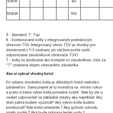
80kW
80
100kW
100
Š - štandard; T- Top
K - kombinované kotly s integrovaným prietokovým
ohrevom TÚV (Integrovaný ohrev TÚV je vhodný pre
domácnosti s 1÷3 osobami, pri väčšom počte osôb
odporúčame zásobníkové ohrievače TÚV)
T - kotly sú dodávané ako komplet so zásobníkom, číslo za
"T" znamená objem vstavaného zásobníka
Ako si vybrať vhodný kotol
Pri výbere vhodného kotla je dôležitých hneď niekoľko
parametrov. Samozrejme je to investícia na mnoho rokov
a preto si treba výber kotla poriadne zvážiť. Mali by ste si
vedieť odpovedať na základné otázky ako napríklad: Aký
druh paliva budem využívať? Aký výkon kotla budem
porebovať? Kde kotol umiestním ? Aký spôsob odvodu
spalín zvolím ? Aká bude príprava teplej vody ?