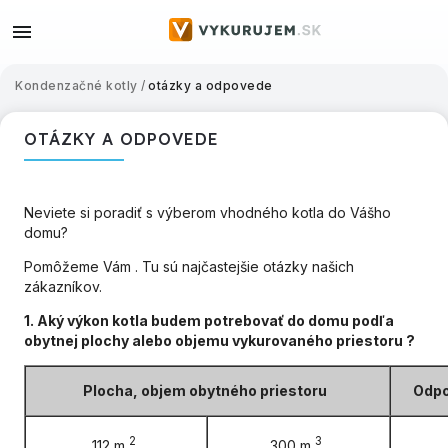
Kondenzačné kotly
/
otázky a odpovede
OTÁZKY A ODPOVEDE
Neviete si poradiť s výberom vhodného kotla do Vášho
domu?
Pomôžeme Vám . Tu sú najčastejšie otázky našich
zákazníkov.
1. Aký výkon kotla budem potrebovať do domu podľa
obytnej plochy alebo objemu vykurovaného priestoru ?
Plocha, objem obytného priestoru
Odpo
2
3
112 m
300 m