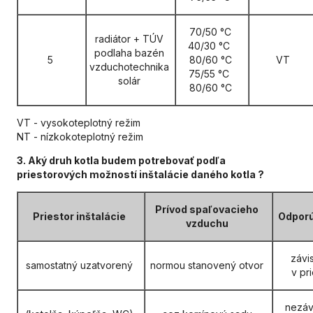
70/50 °C
radiátor + TÚV
40/30 °C
podlaha bazén
5
80/60 °C
VT
vzduchotechnika
75/55 °C
solár
80/60 °C
VT - vysokoteplotný režim
NT - nízkokoteplotný režim
3. Aký druh kotla budem potrebovať podľa
priestorových možností inštalácie daného kotla ?
Prívod spaľovacieho
Priestor inštalácie
Odporú
vzduchu
závi
samostatný uzatvorený
normou stanovený otvor
v pr
nezáv