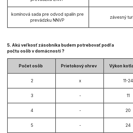
komínová sada pre odvod spalín pre
závesný tur
prevádzku NNVP
5. Akú veľkosť zásobníka budem potrebovať podľa
počtu osôb v domácností ?
Počet osôb
Prietokový ohrev
Výkon kotl
2
x
11-24
3
-
11
4
-
20
5
-
24