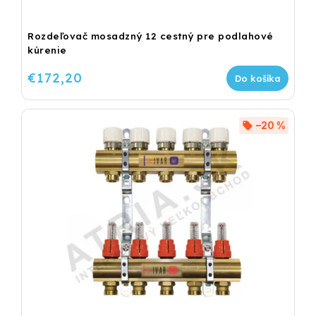
Rozdeľovač mosadzný 12 cestný pre podlahové
kúrenie
€172,20
Do košíka
–20 %