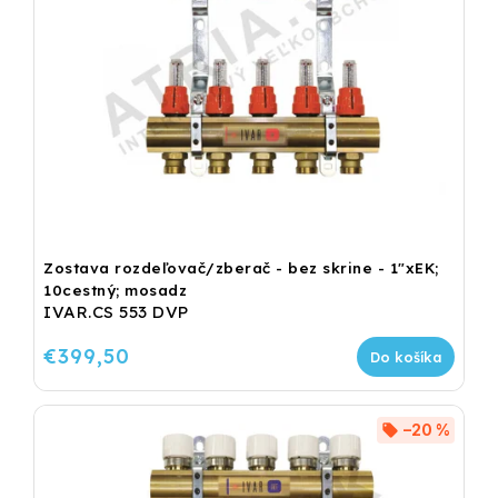
Zostava rozdeľovač/zberač - bez skrine - 1"xEK;
10cestný; mosadz
IVAR.CS 553 DVP
€399,50
Do košíka
–20 %