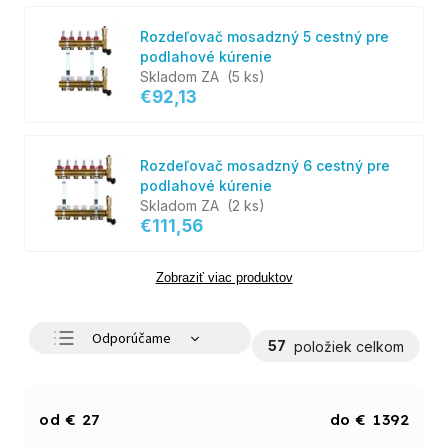
Rozdeľovač mosadzný 5 cestný pre
podlahové kúrenie
Skladom ZA
(5 ks)
€92,13
Rozdeľovač mosadzný 6 cestný pre
podlahové kúrenie
Skladom ZA
(2 ks)
€111,56
Zobraziť viac produktov
Odporúčame
57
položiek celkom
Najlacnejšie
Najdrahšie
€
27
€
1392
Najpredávanejšie