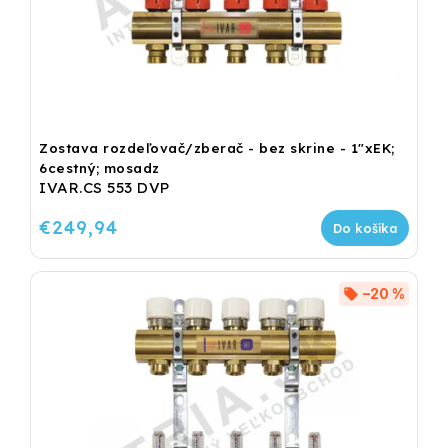
Zostava rozdeľovač/zberač - bez skrine - 1"xEK;
6cestný; mosadz
IVAR.CS 553 DVP
€249,94
Do košíka
–20 %