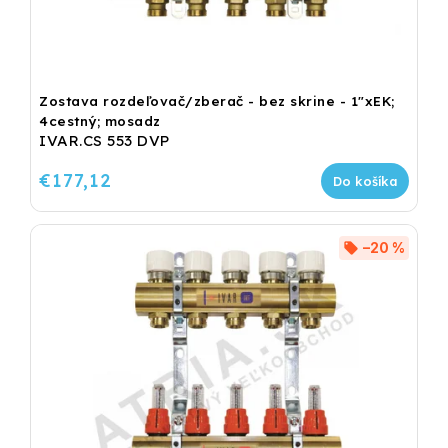
Zostava rozdeľovač/zberač - bez skrine - 1"xEK;
4cestný; mosadz
IVAR.CS 553 DVP
€177,12
Do košíka
–20 %