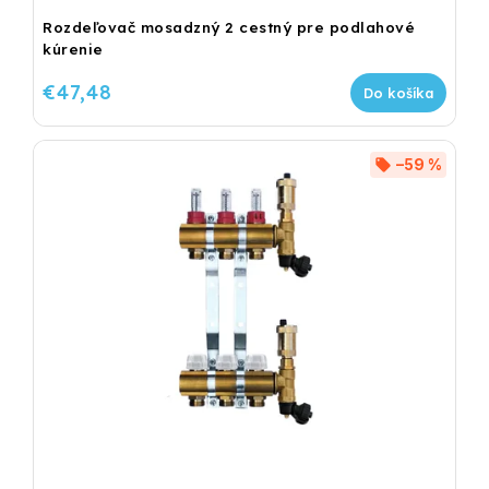
Rozdeľovač mosadzný 2 cestný pre podlahové
kúrenie
€47,48
Do košíka
–59 %