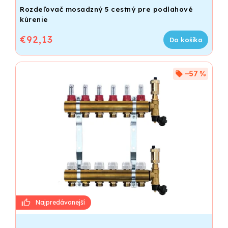
Rozdeľovač mosadzný 5 cestný pre podlahové
kúrenie
€92,13
Do košíka
–57 %