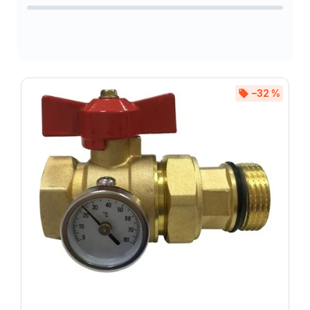
Abecedne
–32 %