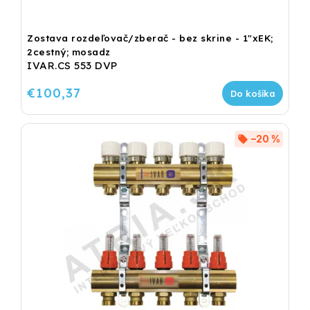
Zostava rozdeľovač/zberač - bez skrine - 1"xEK;
2cestný; mosadz
IVAR.CS 553 DVP
€100,37
Do košíka
–20 %