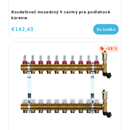
Rozdeľovač mosadzný 9 cestný pre podlahové
kúrenie
€142,43
Do košíka
–58 %