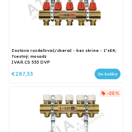
Zostava rozdeľovač/zberač - bez skrine - 1"xEK;
7cestný; mosadz
IVAR.CS 553 DVP
€287,33
Do košíka
–20 %