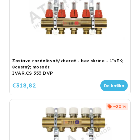
Zostava rozdeľovač/zberač - bez skrine - 1"xEK;
8cestný; mosadz
IVAR.CS 553 DVP
€318,82
Do košíka
–20 %