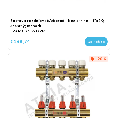
Zostava rozdeľovač/zberač - bez skrine - 1"xEK;
3cestný; mosadz
IVAR.CS 553 DVP
€138,74
Do košíka
–20 %