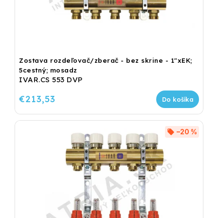
Zostava rozdeľovač/zberač - bez skrine - 1"xEK;
5cestný; mosadz
IVAR.CS 553 DVP
€213,53
Do košíka
–20 %