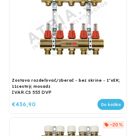
Zostava rozdeľovač/zberač - bez skrine - 1"xEK;
11cestný; mosadz
IVAR.CS 553 DVP
€436,90
Do košíka
–20 %