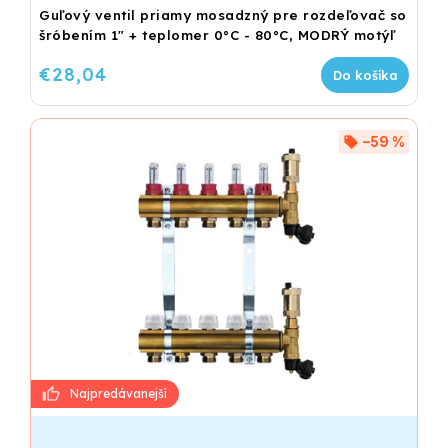
Guľový ventil priamy mosadzný pre rozdeľovač so
šróbením 1" + teplomer 0°C - 80°C, MODRÝ motýľ
€28,04
Do košíka
–59 %