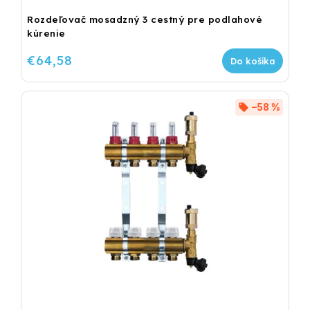
Rozdeľovač mosadzný 3 cestný pre podlahové
kúrenie
€64,58
Do košíka
–58 %