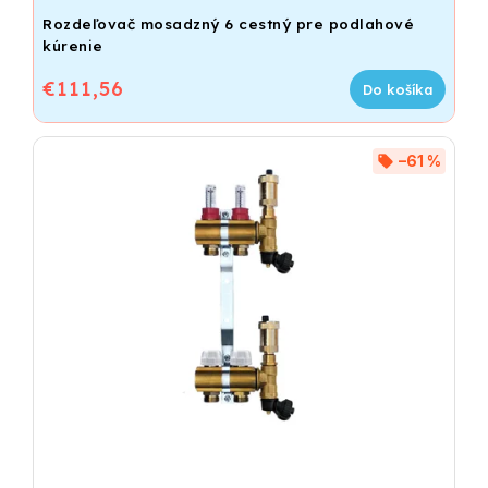
Rozdeľovač mosadzný 6 cestný pre podlahové
kúrenie
€111,56
Do košíka
–61 %