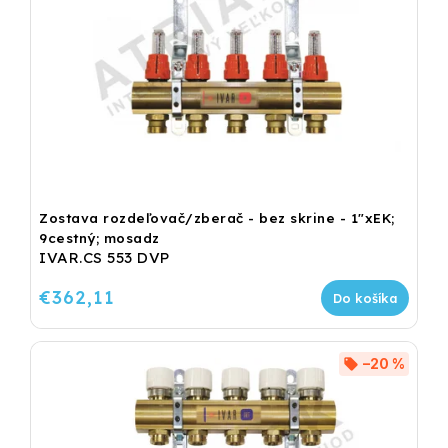
Zostava rozdeľovač/zberač - bez skrine - 1"xEK;
9cestný; mosadz
IVAR.CS 553 DVP
€362,11
Do košíka
–20 %