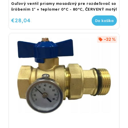
Guľový ventil priamy mosadzný pre rozdeľovač so
šróbením 1" + teplomer 0°C - 80°C, ČERVENÝ motýľ
€28,04
Do košíka
–32 %