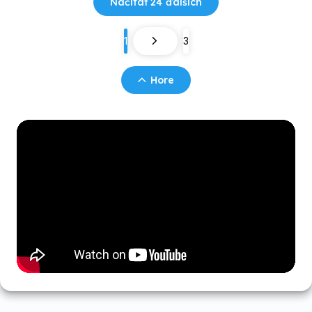
Načítať 24 ďalších
1
3
Hore