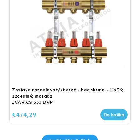
Zostava rozdeľovač/zberač - bez skrine - 1"xEK;
12cestný; mosadz
IVAR.CS 553 DVP
€474,29
Do košíka