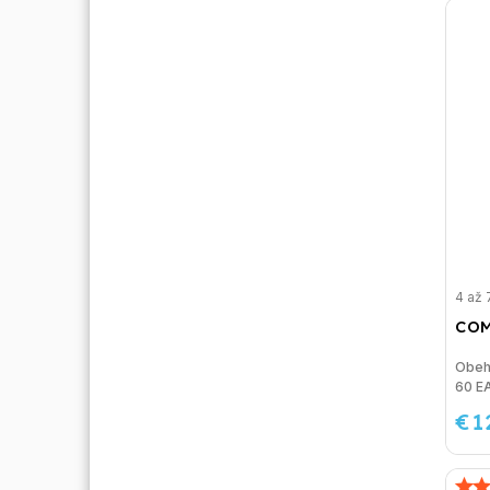
4 až 
COM
Obeh
60 E
€1