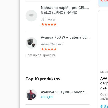
Náhradná náplň - pre GEL.DOSAPHOS 250 - 8x náplň
GEL.GELPHOS RAPID
Ján Kosar
Avansa 700 W + batéria 55Ah
Adam Gyurász
Som uplne spokojni.
Skla
AVA
Top 10 produktov
čerp
6/4
AVANSA 25-6/180 - obehové čerpadlo, pripojovací závit 6/4"
Obeh
€38,65
25/4
€3