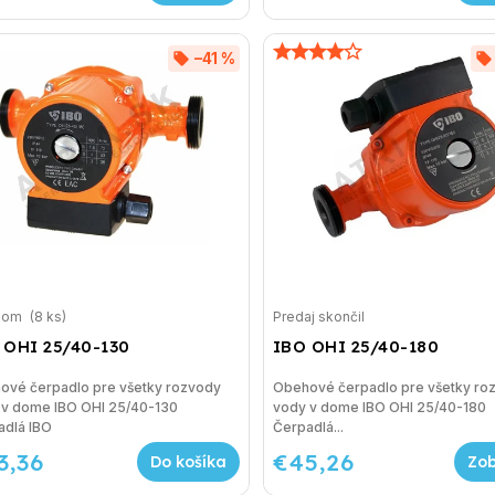
–41 %
dom
(8 ks)
Predaj skončil
 OHI 25/40-130
IBO OHI 25/40-180
ové čerpadlo pre všetky rozvody
Obehové čerpadlo pre všetky ro
 v dome IBO OHI 25/40-130
vody v dome IBO OHI 25/40-180
adlá IBO
Čerpadlá...
3,36
€45,26
Do košíka