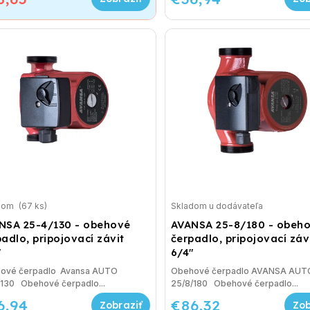
dom
(67 ks)
Skladom u dodávateľa
NSA 25-4/130 - obehové
AVANSA 25-8/180 - obeh
adlo, pripojovací závit
čerpadlo, pripojovací záv
"
6/4"
ové čerpadlo Avansa AUTO
Obehové čerpadlo AVANSA AUT
/130 Obehové čerpadlo...
25/8/180 Obehové čerpadlo...
6,94
€86,32