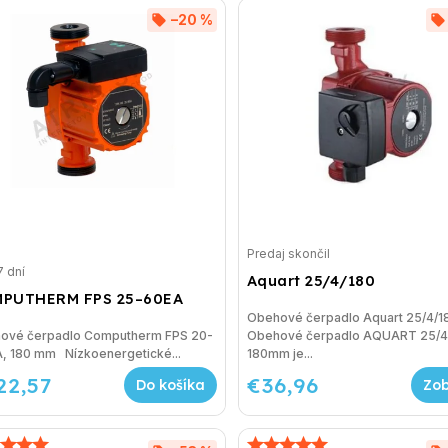
–20 %
Predaj skončil
7 dní
Aquart 25/4/180
PUTHERM FPS 25–60EA
Obehové čerpadlo Aquart 25/4/
ové čerpadlo Computherm FPS 20-
Obehové čerpadlo AQUART 25/
A, 180 mm Nízkoenergetické...
180mm je...
22,57
€36,96
Do košíka