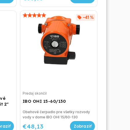
–41 %
Predaj skončil
ové
IBO OHI 15-60/130
t 2"
Obehové čerpadlo pre všetky rozvody
vody v dome IBO OHI 15/60-130
€48,13