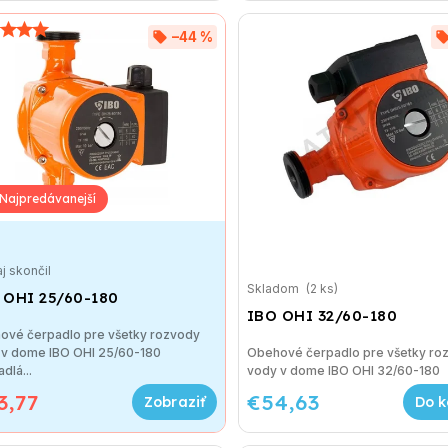
–44 %
j skončil
Skladom
(2 ks)
 OHI 25/60-180
IBO OHI 32/60-180
ové čerpadlo pre všetky rozvody
 v dome IBO OHI 25/60-180
Obehové čerpadlo pre všetky ro
dlá...
vody v dome IBO OHI 32/60-18
3,77
€54,63
Do k