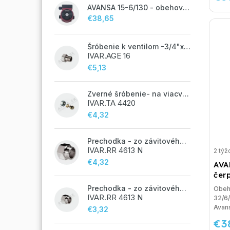
AVANSA 15-6/130 - obehové čerpadlo, pripojovací závit 1"
€38,65
Šróbenie k ventilom -3/4"x 1/2"
IVAR.AGE 16
€5,13
Zverné šróbenie- na viacvrstvové potrubie ALPEX - 14x2 ALU-EK
IVAR.TA 4420
€4,32
Prechodka - zo závitového potrubia na zverné šróbenie - 3/4"FxEK; nikel
IVAR.RR 4613 N
2 týž
€4,32
AVA
čerp
Prechodka - zo závitového potrubia na zverné šróbenie - 1/2"FxEK; nikel
Obeh
IVAR.RR 4613 N
32/6
Avan
€3,32
€3