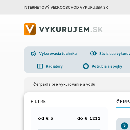
INTERNETOVÝ VEĽKOOBCHOD VYKURUJEM.SK
whatshot
join_right
Vykurovacia technika
Súvisiaca vykurov
view_week
trip_origin
Radiátory
Potrubia a spojky
group
Veľkoo
Čerpadlá pre vykurovanie a vodu
ČERP
FILTRE
€
3
€
1211