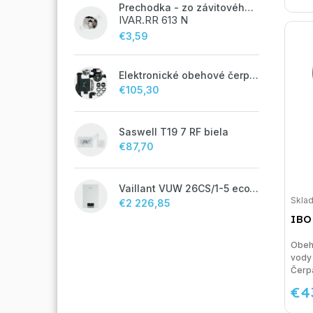
Prechodka - zo závitového potrubia na zverné šróbenie - 1/2"FxM24;
IVAR.RR 613 N
€3,59
Elektronické obehové čerpadlo NOVA 25-60/130 úsporné na kúrenie
€105,30
Saswell T19 7 RF biela
€87,70
Vaillant VUW 26CS/1-5 ecoTEC plus IoniDetect - s prietokovým ohrevom TV
Skla
€2 226,85
IBO
Obeh
vody
Čerp
€4