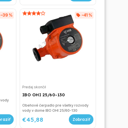
–39 %
–41 %
Predaj skončil
IBO OHI 25/60-130
zvody
Obehové čerpadlo pre všetky rozvody
vody v dome IBO OHI 25/60-130
€45,88