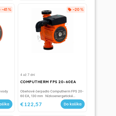
–41 %
–20 %
4 až 7 dní
COMPUTHERM FPS 20–60EA
zvody
Obehové čerpadlo Computherm FPS 20-
0
60 EA, 130 mm Nízkoenergetické...
€122,57
ošíka
Do košíka