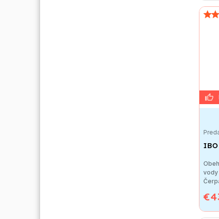
Preda
IBO
Obeh
vody
Čerpa
€4