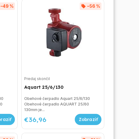
–49 %
–56 %
Predaj skončil
Aquart 25/6/130
180
Obehové čerpadlo Aquart 25/6/130
40
Obehové čerpadlo AQUART 25/60
130mm je...
€36,96