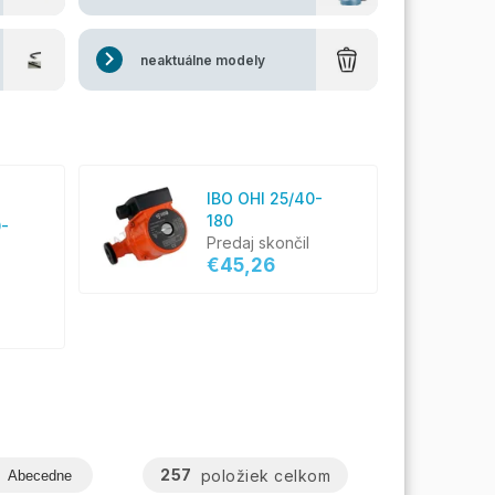
neaktuálne modely
IBO OHI 25/40-
180
0-
Predaj skončil
€45,26
257
položiek celkom
Abecedne