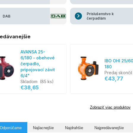
Príslušenstvo k
DAB
čerpadlám
edávanejšie
AVANSA 25-
6/180 - obehové
IBO OHI 25/6
čerpadlo,
180
pripojovací závit
Predaj skončil
6/4"
€43,77
Skladom
(85 ks)
€38,65
Zobraziť viac produktov
Odporúčame
Najlacnejšie
Najdrahšie
Najpredávanejšie