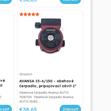
Skladom
ové
AVANSA 15-6/130 - obehové
it
čerpadlo, pripojovací závit 1"
Obehové čerpadlo Avansa AUTO
O
15/6/130 Obehové čerpadlo Avansa
AUTO 15/60...
€38,65