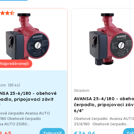
dom
(85 ks)
Skladom
NSA 25-6/180 - obehové
AVANSA 25-4/180 - obeh
adlo, pripojovací závit
čerpadlo, pripojovací záv
"
6/4"
ové čerpadlo Avansa AUTO
/180 Obehové čerpadlo
Obehové čerpadlo Avansa AUT
sa AUTO 25/60...
25/4/180 Obehové čerpadlo...
8,65
€36,94