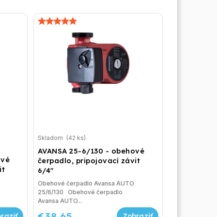
Skladom
(42 ks)
AVANSA 25-6/130 - obehové
ové
čerpadlo, pripojovací závit
it
6/4"
Obehové čerpadlo Avansa AUTO
O
25/6/130 Obehové čerpadlo
Avansa AUTO...
€38,65