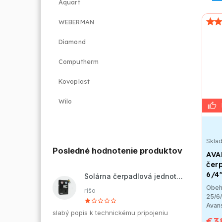
Aquart
WEBERMAN
Diamond
Computherm
Kovoplast
Wilo
Skla
Posledné hodnotenie produktov
AVA
čerp
6/4
Solárna čerpadlová jednotka ZP2-12 ECO
Obeh
rišo
25/6
Avan
slabý popis k technickému pripojeniu
€3