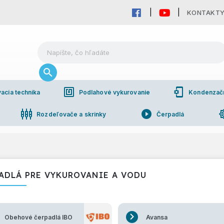
KONTAKT
nfc
phonelink_setup
acia technika
Podlahové vykurovanie
Kondenzačné
settings_input_component
play_circle_filled
brightn
Rozdeľovače a skrinky
Čerpadlá
pho
bchodná spolupráca
ADLÁ PRE VYKUROVANIE A VODU
Obehové čerpadlá IBO
Avansa