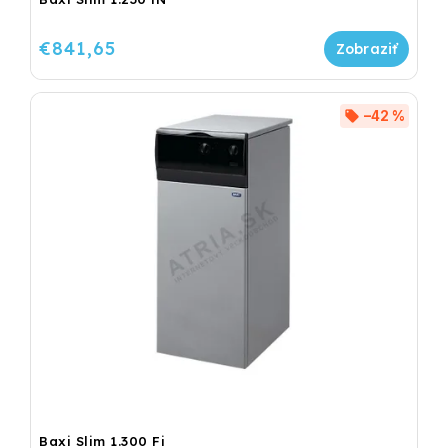
€841,65
–42 %
Baxi Slim 1.300 Fi