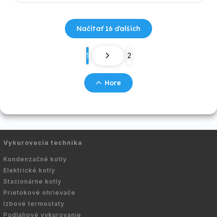
Načítať 16 ďalších
1
2
Hore
Vykurovacia technika
Kondenzačné kotly
Elektrické kotly
Stacionárne kotly
Prietokové ohrievače
Izbové termostaty
Podlahové vykurovanie