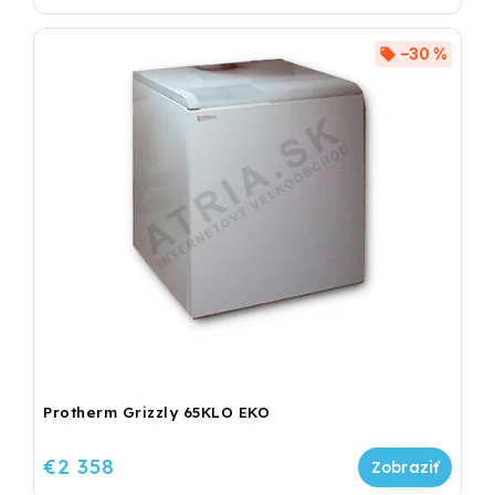
–30 %
Protherm Grizzly 65KLO EKO
€2 358