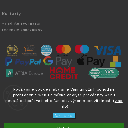
Kontakty
vyjadrite svoj názor
recenzie zákazníkov
Copyright © 2010 -
2026
VYKURUJEM.SK
|
.
info@atria.sk
Používame cookies, aby sme Vám umožnili pohodlné
Všetky práva vyhradené.
prehliadanie webu a vďaka analýze prevádzky webu
neustále zlepšovali jeho funkcie, výkon a použiteľnosť. (
viac
info
)
Nastavenie
phone
email
0917 133 662
info@atria.sk