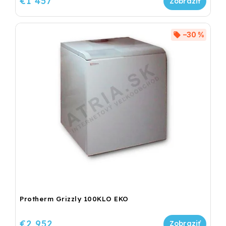
€1 457
–30 %
Protherm Grizzly 100KLO EKO
€2 952