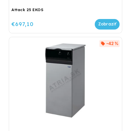
Attack 25 EKOS
€697,10
–42 %