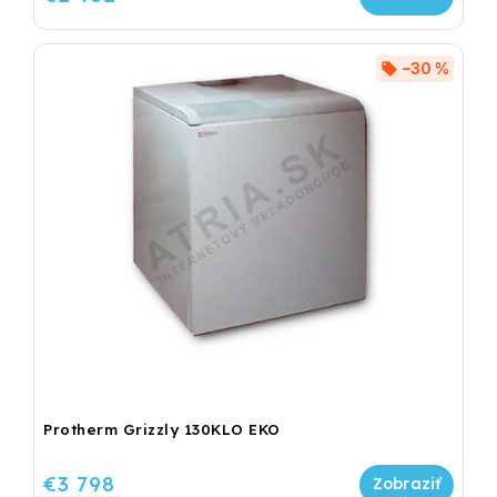
–30 %
Protherm Grizzly 130KLO EKO
€3 798