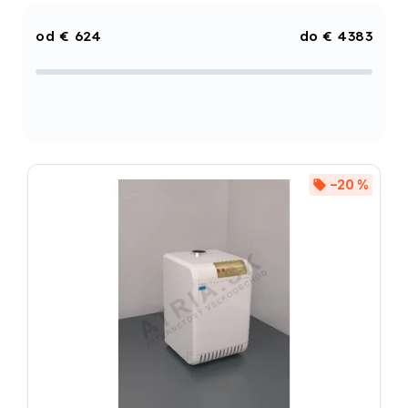
Najdrahšie
€
624
€
4383
Najpredávanejšie
Abecedne
–20 %