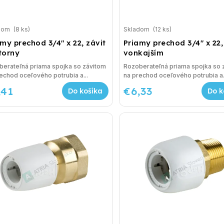
dom
(8 ks)
Skladom
(12 ks)
my prechod 3/4" x 22, závit
Priamy prechod 3/4" x 22,
torny
vonkajším
berateľná priama spojka so závitom
Rozoberateľná priama spojka so 
echod oceľového potrubia a...
na prechod oceľového potrubia a.
,41
€6,33
Do košíka
Do k