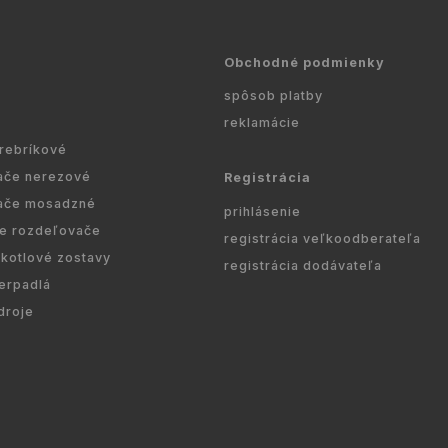
Obchodné podmienky
spôsob platby
reklamácie
 rebríkové
ače nerezové
Registrácia
ače mosadzné
prihlásenie
re rozdeľovače
registrácia veľkoodberateľa
kotlové zostavy
registrácia dodávateľa
erpadlá
droje