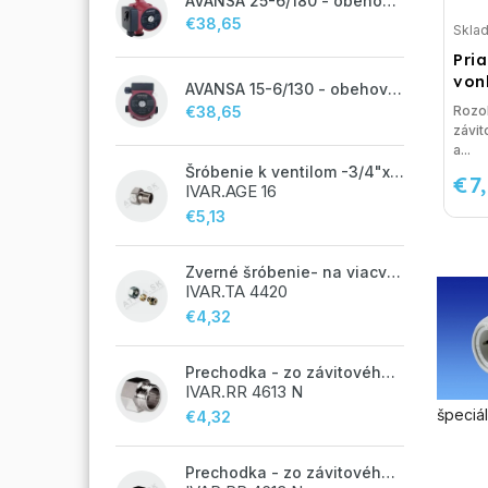
AVANSA 25-6/180 - obehové čerpadlo, pripojovací závit 6/4"
€38,65
Skla
Pria
von
AVANSA 15-6/130 - obehové čerpadlo, pripojovací závit 1"
€38,65
Rozob
závi
a...
Šróbenie k ventilom -3/4"x 1/2"
€7
IVAR.AGE 16
€5,13
Zverné šróbenie- na viacvrstvové potrubie ALPEX - 14x2 ALU-EK
IVAR.TA 4420
€4,32
Prechodka - zo závitového potrubia na zverné šróbenie - 3/4"FxEK; nikel
IVAR.RR 4613 N
špeciá
€4,32
Prechodka - zo závitového potrubia na zverné šróbenie - 1/2"FxEK; nikel