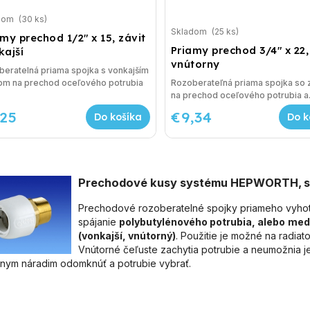
dom
(30 ks)
Skladom
(25 ks)
my prechod 1/2" x 15, závit
Priamy prechod 3/4" x 22,
kajší
vnútorny
eratelná priama spojka s vonkajším
tom na prechod oceľového potrubia
Rozoberateľná priama spojka so 
na prechod oceľového potrubia a.
,25
€9,34
Do košíka
Do k
Prechodové kusy systému HEPWORTH, 
Prechodové rozoberatelné spojky priameho vyhoto
spájanie
polybutylénového potrubia, alebo
mede
(vonkajší, vnútorný)
. Použitie je možné na radia
Vnútorné čeľuste zachytia potrubie a neumožnia je
lnym náradim odomknúť a potrubie vybrať.