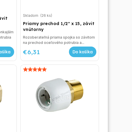
Skladom
(26 ks)
ávit
Priamy prechod 1/2" x 15, závit
vnútorny
onkajším
trubia
Rozoberateľná priama spojka so závitom
na prechod oceľového potrubia a...
€6,31
ošíka
Do košíka