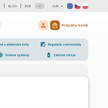
Y
BLOG
B2B
EUR
Prázdny košík
Nákupný košík
iso
 a elektrické kotly
Regulácie a termostaty
ess_high
battery_charging_full
Solárne systémy
Záložné zdroje
ne
Kontakty