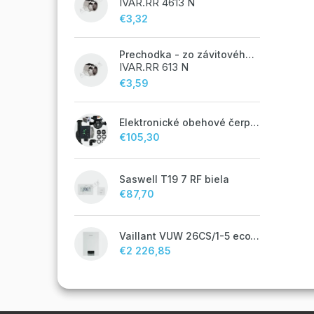
IVAR.RR 4613 N
€3,32
Prechodka - zo závitového potrubia na zverné šróbenie - 1/2"FxM24;
IVAR.RR 613 N
€3,59
Elektronické obehové čerpadlo NOVA 25-60/130 úsporné na kúrenie
€105,30
Saswell T19 7 RF biela
€87,70
Vaillant VUW 26CS/1-5 ecoTEC plus IoniDetect - s prietokovým ohrevom TV
€2 226,85