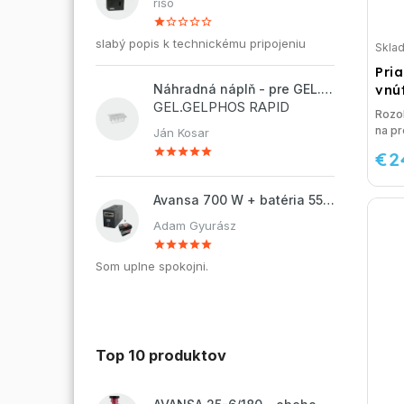
rišo
slabý popis k technickému pripojeniu
Skla
Pria
vnú
Náhradná náplň - pre GEL.DOSAPHOS 250 - 8x náplň
GEL.GELPHOS RAPID
Rozo
na pr
Ján Kosar
€2
Avansa 700 W + batéria 55Ah
Adam Gyurász
Som uplne spokojni.
Top 10 produktov