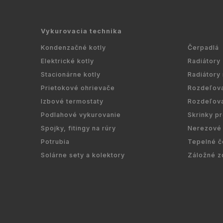
Vykurovacia technika
Kondenzačné kotly
Čerpadlá
Elektrické kotly
Radiátory
Stacionárne kotly
Radiátory
Prietokové ohrievače
Rozdeľov
Izbové termostaty
Rozdeľov
Podlahové vykurovanie
Skrinky p
Spojky, fitingy na rúry
Nerezové 
Potrubia
Tepelné č
Solárne sety a kolektory
Záložné z