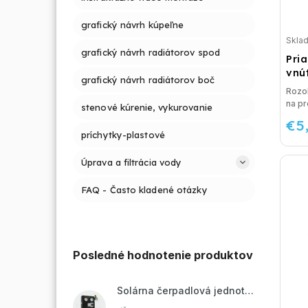
grafický návrh kúpeľne
Skla
grafický návrh radiátorov spod
Pria
vnú
grafický návrh radiátorov boč
Rozo
na pr
stenové kúrenie, vykurovanie
€5
príchytky-plastové
Úprava a filtrácia vody
FAQ - Často kladené otázky
Posledné hodnotenie produktov
Solárna čerpadlová jednotka ZP2-12 ECO