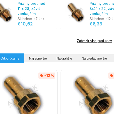
Priamy prechod
Priamy prech
1" x 28, závit
3/4" x 22, záv
vonkajším
vonkajším
Skladom
(7 ks)
Skladom
(12 k
€10,62
€6,33
Zobraziť viac produktov
Odporúčame
Najlacnejšie
Najdrahšie
Najpredávanejšie
–12 %