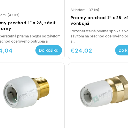
Skladom
(37 ks)
dom
(47 ks)
Priamy prechod 1" x 28, z
my prechod 1" x 28, závit
vonkajší
torny
Rozoberatelná priama spojka s v
berateľná priama spojka so závitom
závitom na prechod oceľového po
echod oceľového potrubia a...
a...
4,04
€24,02
Do košíka
Do k