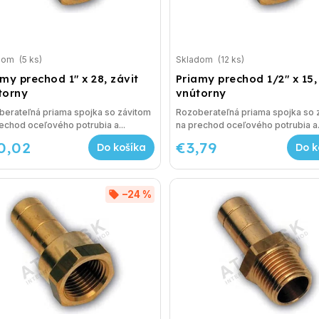
dom
(5 ks)
Skladom
(12 ks)
my prechod 1" x 28, závit
Priamy prechod 1/2" x 15,
torny
vnútorny
berateľná priama spojka so závitom
Rozoberateľná priama spojka so 
echod oceľového potrubia a...
na prechod oceľového potrubia a.
0,02
€3,79
Do košíka
Do k
–24 %