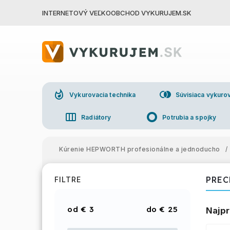
INTERNETOVÝ VEĽKOOBCHOD VYKURUJEM.SK
whatshot
join_right
Vykurovacia technika
Súvisiaca vykurov
view_week
trip_origin
Radiátory
Potrubia a spojky
group
Veľkoo
Kúrenie HEPWORTH profesionálne a jednoducho
/
PREC
FILTRE
€
3
€
25
Najpr