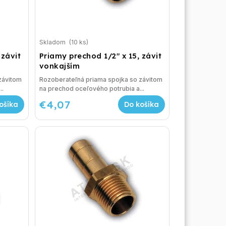
Skladom
(10 ks)
 závit
Priamy prechod 1/2" x 15, závit
vonkajším
závitom
Rozoberateľná priama spojka so závitom
..
na prechod oceľového potrubia a...
€4,07
ošíka
Do košíka