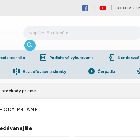
KONTAKT
nfc
phonelink_setup
acia technika
Podlahové vykurovanie
Kondenzačné
settings_input_component
play_circle_filled
brightn
Rozdeľovače a skrinky
Čerpadlá
pho
bchodná spolupráca
prechody priame
HODY PRIAME
edávanejšie