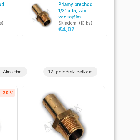
od
Priamy prechod
it
1/2" x 15, závit
vonkajším
s)
Skladom
(10 ks)
€4,07
12
položiek celkom
Abecedne
–30 %