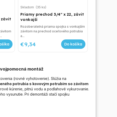
Skladom
(35 ks)
Priamy prechod 3/4" x 22, závit
 závit
vonkajší
Rozoberatelná priama spojka s vonkajším
závitom
závitom na prechod oceľového potrubia
..
a...
€9,34
ošíka
Do košíka
svojpomocná montáž
venia (rovné vyhotovenie). Slúžia na
ného potrubia s kovovým potrubím so závitom
torové kúrenie, pitnú vodu a podlahové vykurovanie.
ho vysunutie. Pri demontáži stačí spojku