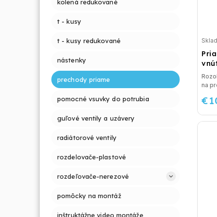
kolená redukované
t - kusy
Skla
t - kusy redukované
Pria
nástenky
vnú
Rozo
prechody priame
na pr
€1
pomocné vsuvky do potrubia
guľové ventily a uzávery
radiátorové ventily
rozdelovače-plastové
rozdeľovače-nerezové
pomôcky na montáž
inštruktážne video montáže