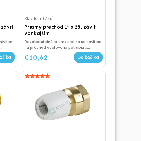
Skladom
(7 ks)
 závit
Priamy prechod 1" x 28, závit
vonkajším
závitom
Rozoberateľná priama spojka so závitom
..
na prechod oceľového potrubia a...
€10,62
ošíka
Do košíka