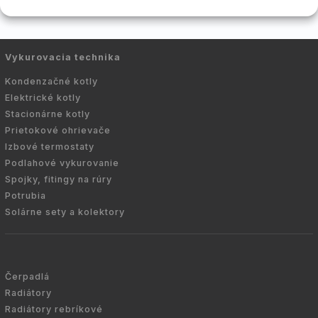
Vykurovacia technika
Kondenzačné kotly
Elektrické kotly
Stacionárne kotly
Prietokové ohrievače
Izbové termostaty
Podlahové vykurovanie
Spojky, fitingy na rúry
Potrubia
Solárne sety a kolektory
Čerpadlá
Radiátory
Radiátory rebríkové