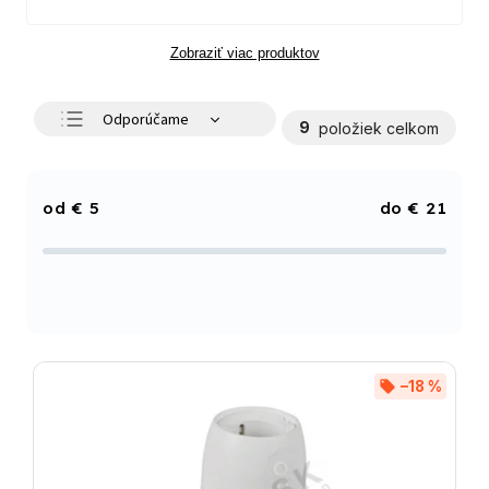
Zobraziť viac produktov
Odporúčame
9
položiek celkom
Najlacnejšie
Najdrahšie
€
5
€
21
Najpredávanejšie
Abecedne
–18 %