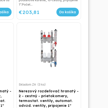
ače sú
podlahové kúrenie, 10-cestný, pripojenie
1".Počet...
€203,81
ošíka
Do košíka
Skladom ZA
(3 ks)
natý -
Nerezový rozdeľovač hranatý -
,
2 - cestný - prietokomery,
at.
termostat. ventily, automat.
 1"
odvzd. ventily, pripojenie 1"