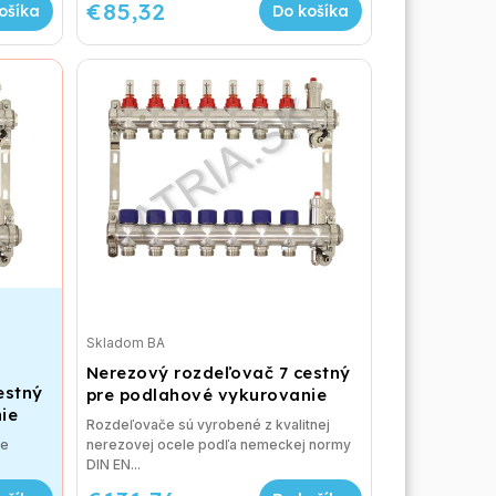
€85,32
ošíka
Do košíka
Skladom BA
Nerezový rozdeľovač 7 cestný
estný
pre podlahové vykurovanie
ie
Rozdeľovače sú vyrobené z kvalitnej
re
nerezovej ocele podľa nemeckej normy
DIN EN...