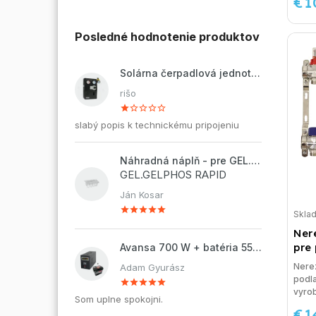
€1
Posledné hodnotenie produktov
Solárna čerpadlová jednotka ZP2-12 ECO
rišo
slabý popis k technickému pripojeniu
Náhradná náplň - pre GEL.DOSAPHOS 250 - 8x náplň
GEL.GELPHOS RAPID
Ján Kosar
Skla
Ner
pre
Avansa 700 W + batéria 55Ah
Nere
Adam Gyurász
podl
vyrob
Som uplne spokojni.
€1