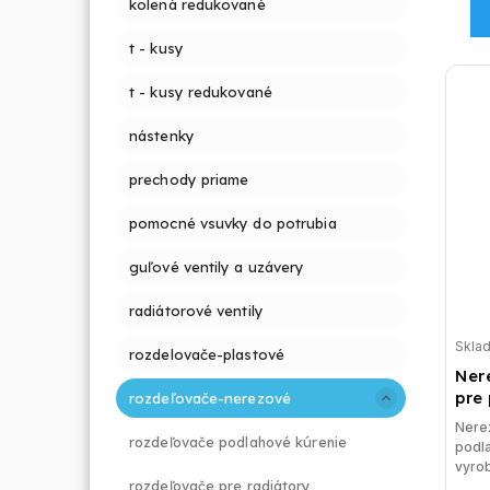
kolená redukované
t - kusy
t - kusy redukované
nástenky
prechody priame
pomocné vsuvky do potrubia
guľové ventily a uzávery
radiátorové ventily
Skla
rozdelovače-plastové
Ner
pre
rozdeľovače-nerezové
Nere
rozdeľovače podlahové kúrenie
podl
vyrob
rozdeľovače pre radiátory