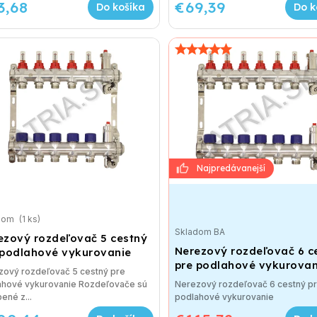
3,68
€69,39
Do košíka
Do k
dom
(1 ks)
Skladom BA
ezový rozdeľovač 5 cestný
Nerezový rozdeľovač 6 c
 podlahové vykurovanie
pre podlahové vykurovan
zový rozdeľovač 5 cestný pre
ahové vykurovanie Rozdeľovače sú
Nerezový rozdeľovač 6 cestný p
ené z...
podlahové vykurovanie