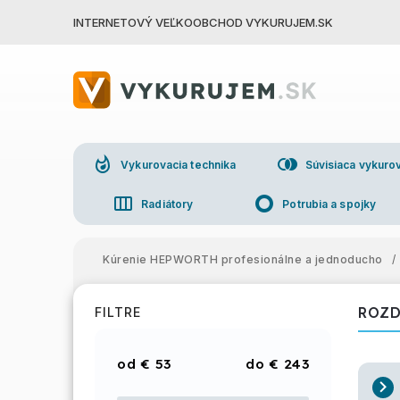
INTERNETOVÝ VEĽKOOBCHOD VYKURUJEM.SK
whatshot
join_right
Vykurovacia technika
Súvisiaca vykurov
view_week
trip_origin
Radiátory
Potrubia a spojky
group
Veľkoo
Kúrenie HEPWORTH profesionálne a jednoducho
/
ROZD
FILTRE
€
53
€
243