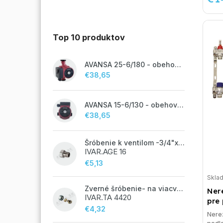
Top 10 produktov
AVANSA 25-6/180 - obehové čerpadlo, pripojovací závit 6/4"
€38,65
AVANSA 15-6/130 - obehové čerpadlo, pripojovací závit 1"
€38,65
Šróbenie k ventilom -3/4"x 1/2"
IVAR.AGE 16
€5,13
Skla
Zverné šróbenie- na viacvrstvové potrubie ALPEX - 14x2 ALU-EK
Ner
IVAR.TA 4420
pre
€4,32
Nerez