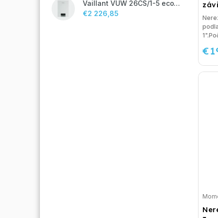
Vaillant VUW 26CS/1-5 ecoTEC plus IoniDetect - s prietokovým ohrevom TV
závi
€2 226,85
Nere
podla
1".Poč
€1
Mome
Ner