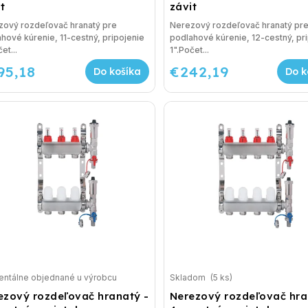
t
závit
zový rozdeľovač hranatý pre
Nerezový rozdeľovač hranatý pr
hové kúrenie, 11-cestný, pripojenie
podlahové kúrenie, 12-cestný, pr
et...
1".Počet...
95,18
€242,19
Do košíka
Do k
ntálne objednané u výrobcu
Skladom
(5 ks)
ezový rozdeľovač hranatý -
Nerezový rozdeľovač hra