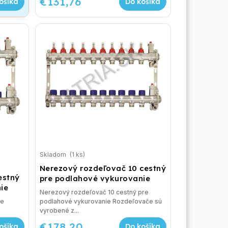
€131,76
ošíka
Do košíka
Skladom
(1 ks)
Nerezový rozdeľovač 10 cestný
estný
pre podlahové vykurovanie
ie
Nerezový rozdeľovač 10 cestný pre
re
podlahové vykurovanie Rozdeľovače sú
vyrobené z...
€178,20
ošíka
Do košíka