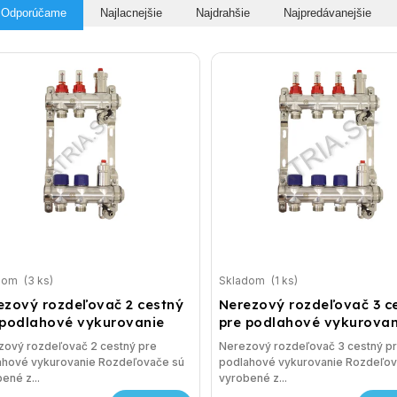
Odporúčame
Najlacnejšie
Najdrahšie
Najpredávanejšie
dom
(3 ks)
Skladom
(1 ks)
ezový rozdeľovač 2 cestný
Nerezový rozdeľovač 3 c
 podlahové vykurovanie
pre podlahové vykurovan
zový rozdeľovač 2 cestný pre
Nerezový rozdeľovač 3 cestný p
ahové vykurovanie Rozdeľovače sú
podlahové vykurovanie Rozdeľov
ené z...
vyrobené z...