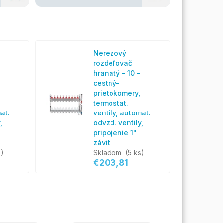
Nerezový
rozdeľovač
hranatý - 10 -
cestný-
prietokomery,
termostat.
at.
ventily, automat.
,
odvzd. ventily,
pripojenie 1"
závit
s)
Skladom
(5 ks)
€203,81