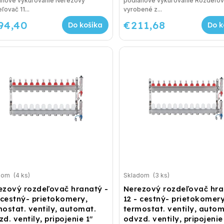
ahové vykurovanie Nerezový
podlahové vykurovanie Rozdeľov
ľovač 11...
vyrobené z...
94,40
€211,68
Do košíka
Do k
dom
(4 ks)
Skladom
(3 ks)
ezový rozdeľovač hranatý -
Nerezový rozdeľovač hra
 cestný- prietokomery,
12 - cestný- prietokomery
ostat. ventily, automat.
termostat. ventily, autom
d. ventily, pripojenie 1"
odvzd. ventily, pripojenie