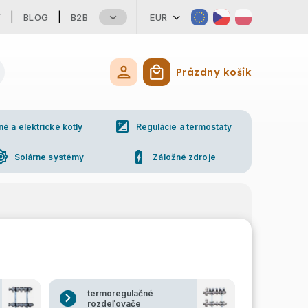
Y
BLOG
B2B
EUR
Prázdny košík
Nákupný košík
iso
 a elektrické kotly
Regulácie a termostaty
ess_high
battery_charging_full
Solárne systémy
Záložné zdroje
ne
Kontakty
termoregulačné
rozdeľovače