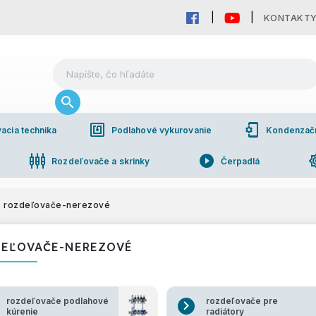
KONTAKT
nfc
phonelink_setup
acia technika
Podlahové vykurovanie
Kondenzačné
settings_input_component
play_circle_filled
brightn
Rozdeľovače a skrinky
Čerpadlá
pho
bchodná spolupráca
rozdeľovače-nerezové
EĽOVAČE-NEREZOVÉ
rozdeľovače podlahové
rozdeľovače pre
kúrenie
radiátory