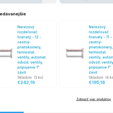
edávanejšie
Nerezový
Nerezový
rozdeľovač
rozdeľovač
hranatý - 12 -
hranatý - 11 -
cestný-
cestný-
prietokomery,
prietokomery,
termostat.
termostat.
ventily, automat.
ventily, autom
odvzd. ventily,
odvzd. ventily
pripojenie 1"
pripojenie 1"
závit
závit
Skladom
(3 ks)
Skladom
(4 k
€242,19
€195,18
Zobraziť viac produktov