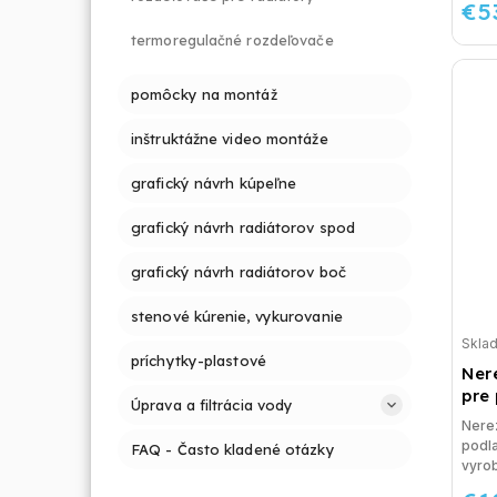
€5
termoregulačné rozdeľovače
pomôcky na montáž
inštruktážne video montáže
grafický návrh kúpeľne
grafický návrh radiátorov spod
grafický návrh radiátorov boč
stenové kúrenie, vykurovanie
Skla
príchytky-plastové
Ner
pre
Úprava a filtrácia vody
Nere
podl
FAQ - Často kladené otázky
vyrob