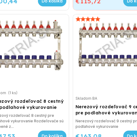
00,44
€115,72
Do košíka
Do k
dom
(1 ks)
Skladom BA
ezový rozdeľovač 8 cestný
Nerezový rozdeľovač 9 c
 podlahové vykurovanie
pre podlahové vykurovan
zový rozdeľovač 8 cestný pre
ahové vykurovanie Rozdeľovače sú
Nerezový rozdeľovač 9 cestný p
ené z...
podlahové vykurovanie
47,53
€163,08
Do košíka
Do k