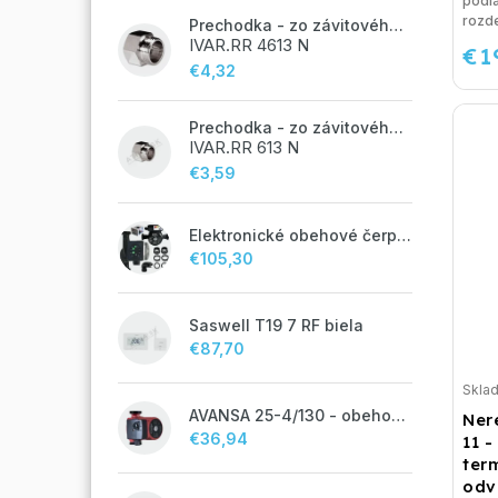
podl
rozde
Prechodka - zo závitového potrubia na zverné šróbenie - 3/4"FxEK; nikel
IVAR.RR 4613 N
€1
€4,32
Prechodka - zo závitového potrubia na zverné šróbenie - 1/2"FxM24;
IVAR.RR 613 N
€3,59
Elektronické obehové čerpadlo NOVA 25-60/130 úsporné na kúrenie
€105,30
Saswell T19 7 RF biela
€87,70
Skla
AVANSA 25-4/130 - obehové čerpadlo, pripojovací závit 6/4"
Ner
€36,94
11 -
term
odvz