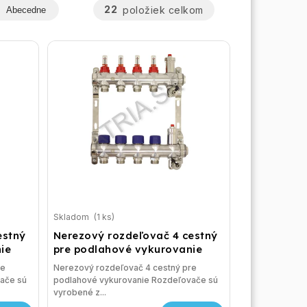
22
položiek celkom
Abecedne
Skladom
(1 ks)
estný
Nerezový rozdeľovač 4 cestný
ie
pre podlahové vykurovanie
re
Nerezový rozdeľovač 4 cestný pre
ače sú
podlahové vykurovanie Rozdeľovače sú
vyrobené z...