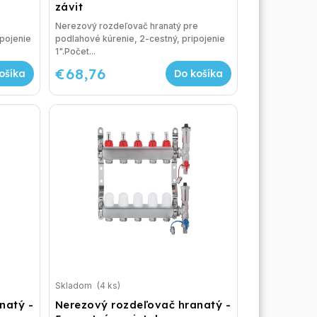
závit
e
Nerezový rozdeľovač hranatý pre
ipojenie
podlahové kúrenie, 2-cestný, pripojenie
1".Počet...
€68,76
ošíka
Do košíka
Skladom
(4 ks)
natý -
Nerezový rozdeľovač hranatý -