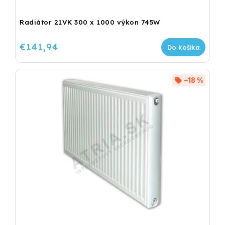
Radiátor 21VK 300 x 1000 výkon 745W
€141,94
Do košíka
–18 %