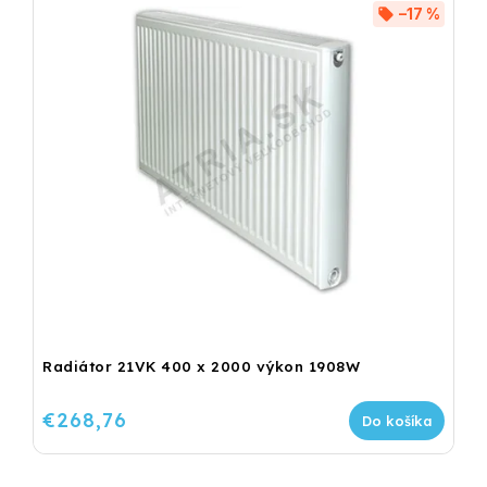
–17 %
Radiátor 21VK 400 x 2000 výkon 1908W
€268,76
Do košíka