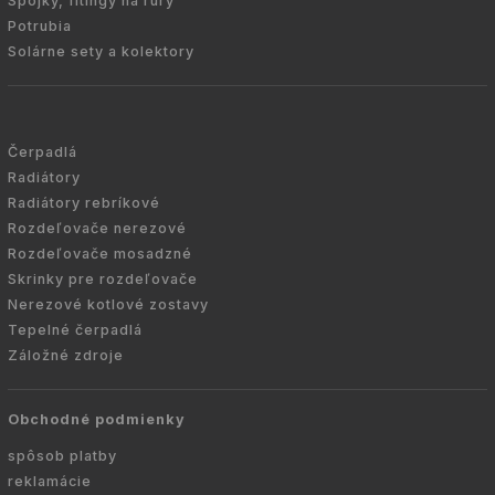
Spojky, fitingy na rúry
Potrubia
Solárne sety a kolektory
Čerpadlá
Radiátory
Radiátory rebríkové
Rozdeľovače nerezové
Rozdeľovače mosadzné
Skrinky pre rozdeľovače
Nerezové kotlové zostavy
Tepelné čerpadlá
Záložné zdroje
Obchodné podmienky
spôsob platby
reklamácie