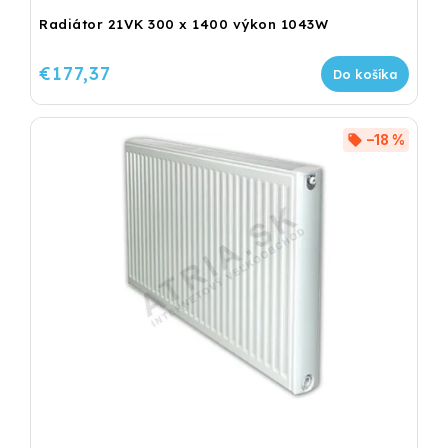
Radiátor 21VK 300 x 1400 výkon 1043W
€177,37
Do košíka
–18 %