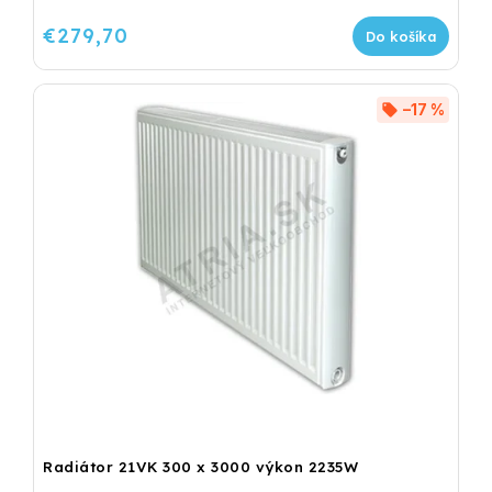
€279,70
Do košíka
–17 %
Radiátor 21VK 300 x 3000 výkon 2235W