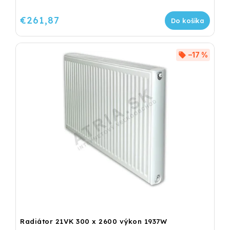
€261,87
Do košíka
–17 %
Radiátor 21VK 300 x 2600 výkon 1937W