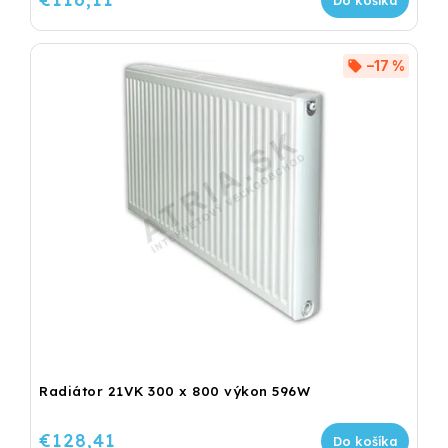
–17 %
Radiátor 21VK 300 x 800 výkon 596W
€128,41
Do košíka