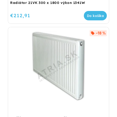
Radiátor 21VK 300 x 1800 výkon 1341W
€212,91
Do košíka
–18 %