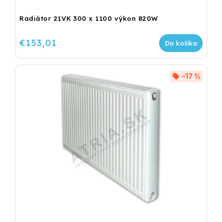
Radiátor 21VK 300 x 1100 výkon 820W
€153,01
Do košíka
–17 %