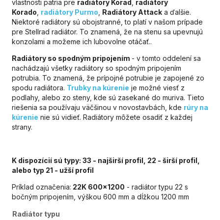
vlastnosti patria pre
radiátory Korad
,
radiátory
Korado
,
radiátory Purmo
,
Radiátory Attack
a ďalšie.
Niektoré radiátory sú obojstranné, to platí v našom prípade
pre Stellrad radiátor. To znamená, že na stenu sa upevnujú
konzolami a možeme ich lubovolne otáčať..
Radiátory so spodným pripojením
- v tomto oddelení sa
nachádzajú všetky radiátory so spodným pripojením
potrubia. To znamená, že prípojné potrubie je zapojené zo
spodu radiátora.
Trubky na kúrenie
je možné viesť z
podlahy, alebo zo steny, kde sú zasekané do muriva. Tieto
riešenia sa používaju väčšinou v novostavbách, kde
rúry na
kúrenie
nie sú vidieť. Radiátory môžete osadiť z každej
strany.
K dispozícií sú typy: 33 - najširší profil, 22 - širší profil,
alebo typ 21 - užší profil
Príklad označenia:
22K 600x1200
- radiátor typu 22 s
bočným pripojením, výškou 600 mm a dĺžkou 1200 mm
Radiátor
typu