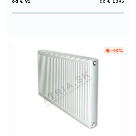
€
91
€
1095
Abecedne
–18 %