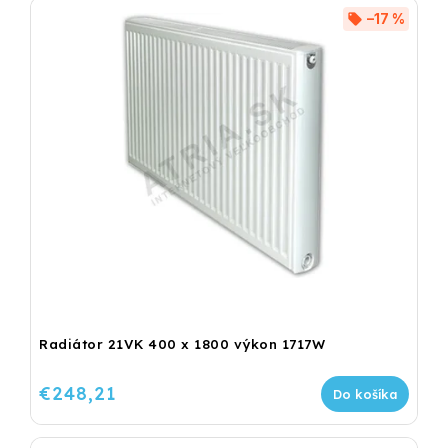
–17 %
Radiátor 21VK 400 x 1800 výkon 1717W
€248,21
Do košíka