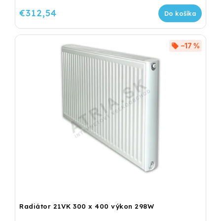
€312,54
Do košíka
–17 %
Radiátor 21VK 300 x 400 výkon 298W