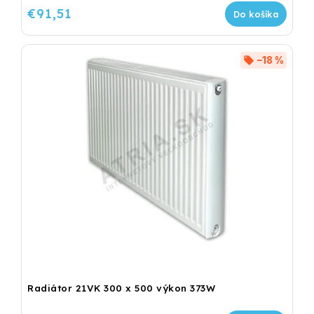
€91,51
Do košíka
–18 %
Radiátor 21VK 300 x 500 výkon 373W