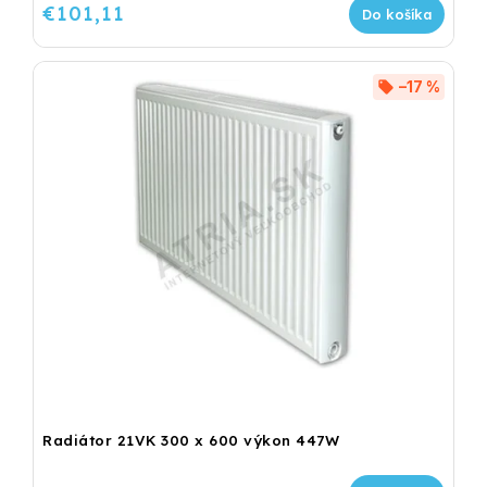
€101,11
Do košíka
–17 %
Radiátor 21VK 300 x 600 výkon 447W