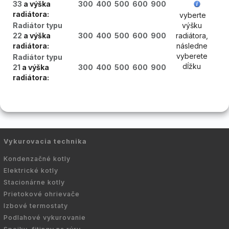
33
a výška
300
400
500
600
900
radiátora:
vyberte
Radiátor
typu
výšku
22
a výška
300
400
500
600
900
radiátora,
radiátora:
následne
vyberete
Radiátor
typu
dĺžku
21
a výška
300
400
500
600
900
radiátora:
Vykurovacia technika
Kondenzačné kotly
Elektrické kotly
Stacionárne kotly
Prietokové ohrievače
Izbové termostaty
Podlahové vykurovanie