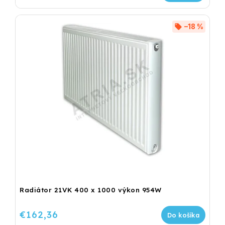
–18 %
Radiátor 21VK 400 x 1000 výkon 954W
€162,36
Do košíka