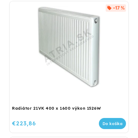
–17 %
Radiátor 21VK 400 x 1600 výkon 1526W
€223,86
Do košíka