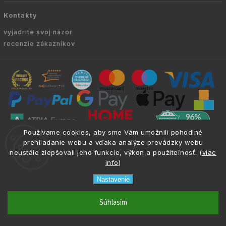
Kontakty
vyjadrite svoj názor
recenzie zákazníkov
Používame cookies, aby sme Vám umožnili pohodlné
prehliadanie webu a vďaka analýze prevádzky webu
Copyright © 2010 -
2026
VYKURUJEM.SK
|
.
info@atria.sk
neustále zlepšovali jeho funkcie, výkon a použiteľnosť. (
viac
Všetky práva vyhradené.
info
)
Nastavenie
phone
email
0917 133 662
info@atria.sk
Súhlasím