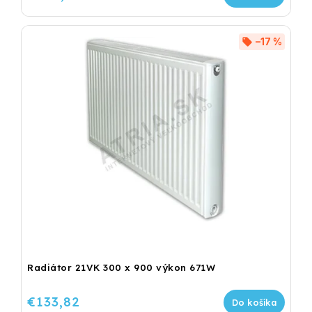
–17 %
Radiátor 21VK 300 x 900 výkon 671W
€133,82
Do košíka