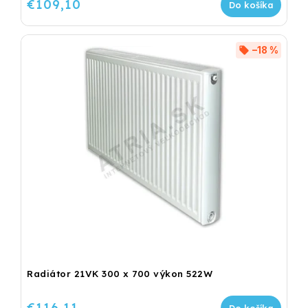
€109,10
Do košíka
–18 %
Radiátor 21VK 300 x 700 výkon 522W
€116,11
Do košíka