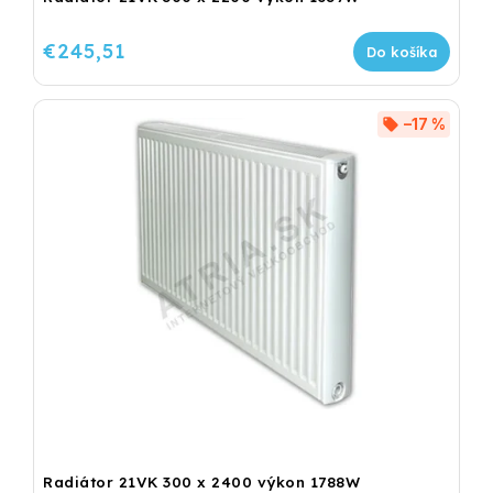
€245,51
Do košíka
–17 %
Radiátor 21VK 300 x 2400 výkon 1788W