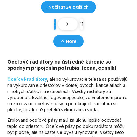
Načítať 24 ďalších
1
11
Hore
Oceľové radiátory na ústredné kúrenie so
spodným pripojením potrubia. (cena, cenník)
Oceľové radiátory
, alebo vykurovacie telesá sa používajú
na vykurovanie priestorov v dome, bytoch, kanceláriách a
mnohých ďalších miestnostiach. Všetky radiátory sú
vyrobené z kvalitnej legovanej ocele, vo vnútornom profile
sú zrolované oceľové pásy a po okrajoch radiátora sú
plechy, cez ktoré preteká vykurovacia voda.
Zrolované oceľové pásy majú za úlohu lepšie odovzdať
teplo do priestoru. Oceľové pásy po boku radiátora môžu
byt ploché, ale najčastejšie bývajú ryhované. Všetky tieto