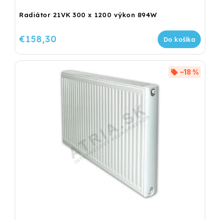
Radiátor 21VK 300 x 1200 výkon 894W
€158,30
Do košíka
–18 %