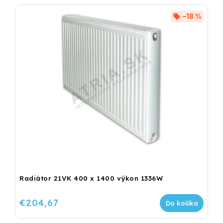
–18 %
Radiátor 21VK 400 x 1400 výkon 1336W
€204,67
Do košíka