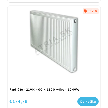
–17 %
Radiátor 21VK 400 x 1100 výkon 1049W
€174,78
Do košíka