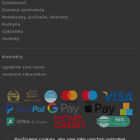
Domácnosť
Domáce spotrebiče
Notebooky, počítače, telefóny
Kuchyňa
Cyklistika
Hodinky
Kontakty
vyjadrite svoj názor
recenzie zákazníkov
Copyright © 2010 -
2026
VYKURUJEM.SK
|
.
info@atria.sk
Používame cookies, aby sme Vám umožnili pohodlné