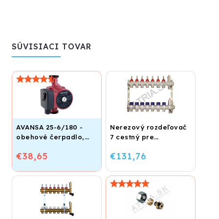
SÚVISIACI TOVAR
AVANSA 25-6/180 -
Nerezový rozdeľovač
obehové čerpadlo,
7 cestný pre
pripojovací závit 6/4"
podlahové
€38,65
€131,76
vykurovanie