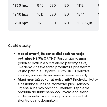
1230 hpx
845
580
120
11,12
8
1240 hpx
1015
580
120
13,14
9,10,1
1250 hpx
1125
580
120
15,16,17,18
12
Časté otázky
Ako si overiť, že tento diel sedí na moje
potrubie HEPWORTH?
Porovnajte rozmer
(priemer potrubia v mm alebo palcový závit)
uvedený v názve tohto produktu s priemerom
vášho potrubia - systém HEPWORTH používa
vlastné, presne definované rozmerové rady.
Musí montáž vykonať odborník?
Príchytky, kotvy
a nástenky sú bežné montážne príslušenstvo
určené aj na svojpomocnú montáž; zapojenie
potrubia do funkčného vykurovacieho alebo
vodovodného systému odporúčame nechať
skontrolovať odborníkom.