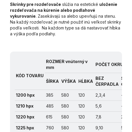
Skrinky pre rozdeľovače
slúžia na estetické
uloženie
rozdeľovača na kúrenie alebo podlahové
vykurovanie
. Zasekávajú sa alebo upevňujú na stenu.
Na každý rozdeľovač je nutné použiť inú veľkosť skrinky
podľa veľkosti. Na každom type sa dá nastavovať hĺbka
a výška podľa podlahy.
ROZMER vnútorný v
POČET OKRUHO
mm
KÓD
TOVARU
BEZ
S
ŠÍRKA
VÝŠKA
HĹBKA
ČERPADLA
ČER
1200 hpx
385
580
120
2,3,4
-
1210 hpx
485
580
120
5,6
-
1220 hpx
615
580
120
7,8
2,3,4
1225 hpx
760
580
120
9,10
5,6,7