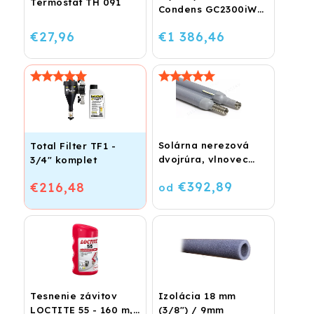
Termostat TH 091
Condens GC2300iW
24 P - Závesný
€27,96
€1 386,46
kondenzačný
vykurovací kotol
Solárna nerezová
Total Filter TF1 -
dvojrúra, vlnovec
3/4" komplet
BiSolar
€392,89
€216,48
od
Tesnenie závitov
Izolácia 18 mm
LOCTITE 55 - 160 m,
(3/8") / 9mm