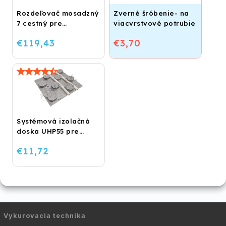
Rozdeľovač mosadzný
Zverné šróbenie- na
7 cestný pre
viacvrstvové potrubie
podlahové kúrenie
ALPEX - 16x2 ALU-EK
€119,43
€3,70
IVAR.TA 4420
Systémová izolačná
doska UHP55 pre
podlahové kúrenie
€11,72
(STIROTERMAL BASIC)
Vykurovacia technika