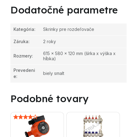
Dodatočné parametre
Kategória
:
Skrinky pre rozdeľovače
Záruka
:
2 roky
615 x 580 x 120 mm (šírka x výška x
Rozmery
:
hĺbka)
Prevedeni
biely smalt
e
:
Podobné tovary