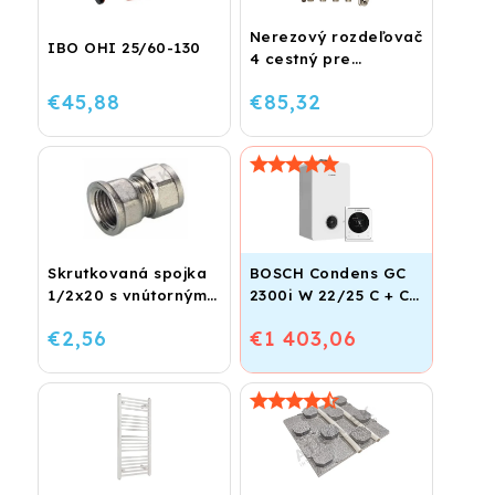
Nerezový rozdeľovač
IBO OHI 25/60-130
4 cestný pre
podlahové
€45,88
€85,32
vykurovanie
Skrutkovaná spojka
BOSCH Condens GC
1/2x20 s vnútorným
2300i W 22/25 C + CR
závitom
120
€2,56
€1 403,06