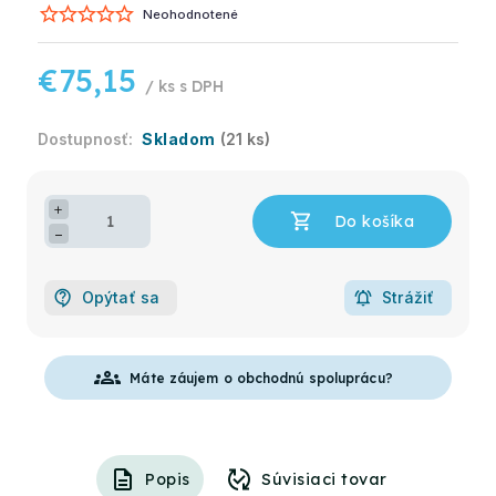
Neohodnotené
€75,15
/ ks
Skladom
(21 ks)
+
−
Opýtať sa
Strážiť
groups
Máte záujem o obchodnú spoluprácu?
Popis
Súvisiaci tovar