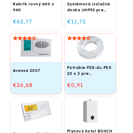
Rebrík rovný 600 x
Systémová izolačná
940
doska UHP55 pre
podlahové kúrenie
€62,77
€11,72
(STIROTERMAL
BASIC)
Potrubie PEX-AL-PEX
Avansa 2007
20 x 2 pre
vykurovanie,
€26,68
€0,91
podlahové kúrenie a
vodu
Plynový kotol BOSCH