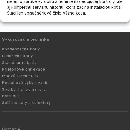
nielen o záruke výrobku a termíne nasledujúcej kontroly, ale
aj kompletnú servisnú históriu, ktorá začína inštaláciou kotla.
Stačí len vpísať sériové číslo Vášho kotla.
Vykurovacia technika
Kondenzačné kotly
Elektrické kotly
Stacionárne kotly
Prietokové ohrievače
Izbové termostaty
Podlahové vykurovanie
Spojky, fitingy na rúry
Potrubia
Solárne sety a kolektory
Čerpadlá