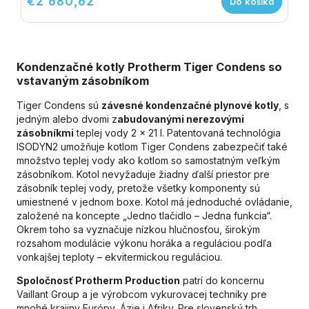
€2 680,62
Do košíka
Kondenzačné kotly Protherm Tiger Condens so
vstavaným zásobníkom
Tiger Condens sú
závesné kondenzačné plynové kotly
, s
jedným alebo dvomi z
abudovanými nerezovými
zásobníkmi
teplej vody 2 x 21 l. Patentovaná technológia
ISODYN2 umožňuje kotlom Tiger Condens zabezpečiť také
množstvo teplej vody ako kotlom so samostatným veľkým
zásobníkom. Kotol nevyžaduje žiadny ďalší priestor pre
zásobník teplej vody, pretože všetky komponenty sú
umiestnené v jednom boxe. Kotol má jednoduché ovládanie,
založené na koncepte „Jedno tlačidlo – Jedna funkcia“.
Okrem toho sa vyznačuje nízkou hlučnosťou, širokým
rozsahom modulácie výkonu horáka a reguláciou podľa
vonkajšej teploty – ekvitermickou reguláciou.
Spoločnosť Protherm Production
patrí do koncernu
Vaillant Group a je výrobcom vykurovacej techniky pre
mnohé krajiny Európy, Ázie i Afriky. Pre slovenský trh