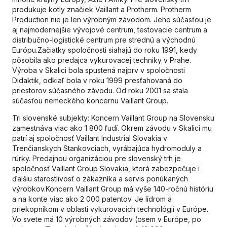
produkuje kotly značiek Vaillant a Protherm. Protherm
Production nie je len výrobným závodom. Jeho súčasťou je
aj najmodernejšie vývojové centrum, testovacie centrum a
distribučno-logistické centrum pre strednú a východnú
Európu.Začiatky spoločnosti siahajú do roku 1991, kedy
pôsobila ako predajca vykurovacej techniky v Prahe.
Výroba v Skalici bola spustená najprv v spoločnosti
Didaktik, odkiaľ bola v roku 1999 presťahovaná do
priestorov súčasného závodu. Od roku 2001 sa stala
súčasťou nemeckého koncernu Vaillant Group.
Tri slovenské subjekty: Koncern Vaillant Group na Slovensku
zamestnáva viac ako 1 800 ľudí. Okrem závodu v Skalici mu
patrí aj spoločnosť Vaillant Industrial Slovakia v
Trenčianskych Stankovciach, vyrábajúca hydromoduly a
rúrky. Predajnou organizáciou pre slovenský trh je
spoločnosť Vaillant Group Slovakia, ktorá zabezpečuje i
ďalšiu starostlivosť o zákazníka a servis ponúkaných
výrobkov.Koncern Vaillant Group má vyše 140-ročnú históriu
a na konte viac ako 2 000 patentov. Je lídrom a
priekopníkom v oblasti vykurovacích technológií v Európe.
Vo svete má 10 výrobných závodov (osem v Európe, po