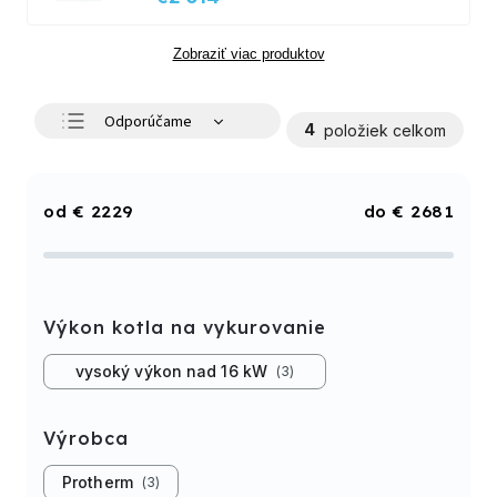
Zobraziť viac produktov
Odporúčame
4
položiek celkom
Najlacnejšie
Najdrahšie
€
2229
€
2681
Najpredávanejšie
Abecedne
Výkon kotla na vykurovanie
vysoký výkon nad 16 kW
3
Výrobca
Protherm
3