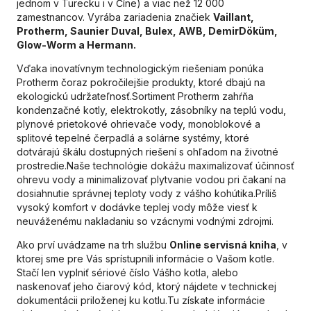
jednom v Turecku i v Číne) a viac než 12 000
zamestnancov. Vyrába zariadenia značiek
Vaillant,
Protherm, Saunier Duval, Bulex, AWB, DemirDöküm,
Glow-Worm a Hermann.
Vďaka inovatívnym technologickým riešeniam ponúka
Protherm čoraz pokročilejšie produkty, ktoré dbajú na
ekologickú udržateľnosť.Sortiment Protherm zahŕňa
kondenzačné kotly, elektrokotly, zásobníky na teplú vodu,
plynové prietokové ohrievače vody, monoblokové a
splitové tepelné čerpadlá a solárne systémy, ktoré
dotvárajú škálu dostupných riešení s ohľadom na životné
prostredie.Naše technológie dokážu maximalizovať účinnosť
ohrevu vody a minimalizovať plytvanie vodou pri čakaní na
dosiahnutie správnej teploty vody z vášho kohútika.Príliš
vysoký komfort v dodávke teplej vody môže viesť k
neuváženému nakladaniu so vzácnymi vodnými zdrojmi.
Ako prví uvádzame na trh službu
Online servisná kniha
, v
ktorej sme pre Vás sprístupnili informácie o Vašom kotle.
Stačí len vyplniť sériové číslo Vášho kotla, alebo
naskenovať jeho čiarový kód, ktorý nájdete v technickej
dokumentácii priloženej ku kotlu.Tu získate informácie