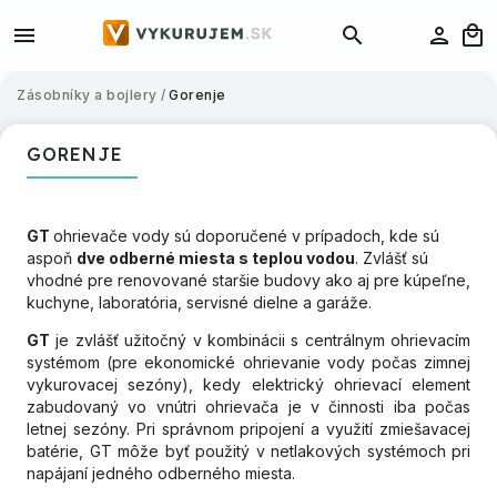
Zásobníky a bojlery
/
Gorenje
GORENJE
GT
ohrievače vody sú doporučené v prípadoch, kde sú
aspoň
dve odberné miesta s teplou vodou
. Zvlášť sú
vhodné pre renovované staršie budovy ako aj pre kúpeľne,
kuchyne, laboratória, servisné dielne a garáže.
GT
je zvlášť užitočný v kombinácii s centrálnym ohrievacím
systémom (pre ekonomické ohrievanie vody počas zimnej
vykurovacej sezóny), kedy elektrický ohrievací element
zabudovaný vo vnútri ohrievača je v činnosti iba počas
letnej sezóny. Pri správnom pripojení a využití zmiešavacej
batérie, GT môže byť použitý v netlakových systémoch pri
napájaní jedného odberného miesta.