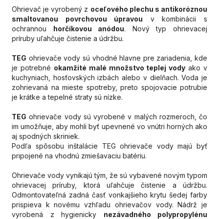
Ohrievač je vyrobený z
oceľového plechu s antikoróznou
smaltovanou povrchovou úpravou
v kombinácii s
ochrannou
horčíkovou anódou
. Nový typ ohrievacej
príruby uľahčuje čistenie a údržbu.
TEG
ohrievače vody sú vhodné hlavne pre zariadenia, kde
je potrebné
okamžité malé množstvo teplej vody
ako v
kuchyniach, hosťovských izbách alebo v dielňach. Voda je
zohrievaná na mieste spotreby, preto spojovacie potrubie
je krátke a tepelné straty sú nízke.
TEG
ohrievače vody sú vyrobené v malých rozmeroch, čo
im umožňuje, aby mohli byť upevnené vo vnútri horných ako
aj spodných skriniek.
Podľa spôsobu inštalácie TEG ohrievače vody majú byť
pripojené na vhodnú zmiešavaciu batériu.
Ohrievače vody vynikajú tým, že sú vybavené novým typom
ohrievacej príruby, ktorá uľahčuje čistenie a údržbu.
Odmontovateľná zadná časť vonkajšieho krytu šedej farby
prispieva k novému vzhľadu ohrievačov vody. Nádrž je
vyrobená z hygienicky
nezávadného polypropylénu