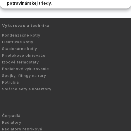
potravinárskej triedy
.
Vykurovacia technika
Kondenzačné kotly
Elektrické kotly
Stacionárne kotly
Prietokové ohrievače
Izbové termostaty
Podlahové vykurovanie
Spojky, fitingy na rúry
Potrubia
Solárne sety a kolektory
Čerpadlá
Radiátory
Radiátory rebríkové