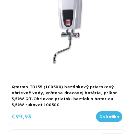
Qtermo TD135 (100500) beztlakový prietokový
ohrievač vody, vrátane drezovej batérie, príkon
3,5kW QT-Ohrievac prietok. beztlak s bateriou
3,5kW rukovat 100500
€99,93
Do košíka