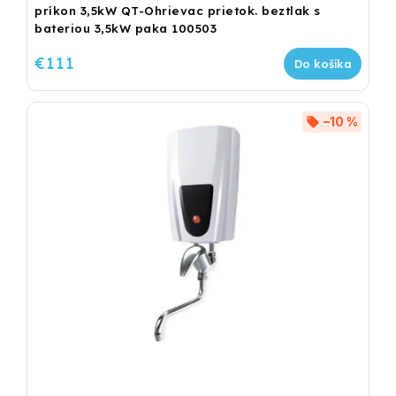
príkon 3,5kW QT-Ohrievac prietok. beztlak s
bateriou 3,5kW paka 100503
€111
Do košíka
–10 %