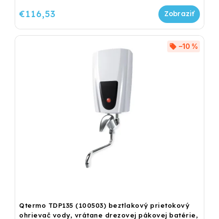
€116,53
–10 %
Qtermo TDP135 (100503) beztlakový prietokový
ohrievač vody, vrátane drezovej pákovej batérie,