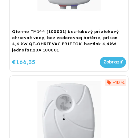
Qtermo TM144 (100001) beztlakový prietokový
ohrievač vody, bez vodorovnej batérie, príkon
4,4 kW QT-OHRIEVAC PRIETOK. beztlak 4,4kW
jednofaz.20A 100001
€166,35
–10 %