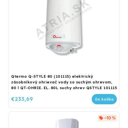
Qtermo Q-STYLE 80 (101115) elektrický
zásobníkový ohrievač vody so suchým ohrevom,
80 l QT-OHRIE. EL. 80L suchy ohrev QSTYLE 101115
€233,69
Do košíka
–10 %