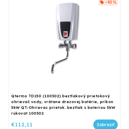
–10 %
Qtermo TD150 (100502) beztlakový prietokový
ohrievač vody, vrátane drezovej batérie, príkon
5kW QT-Ohrievac prietok. beztlak s bateriou 5kW
rukovat 100502
€112,11