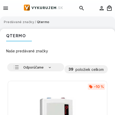
Predávané značky
/
Qtermo
QTERMO
Naše predávané značky
Odporúčame
39
položiek celkom
Najlacnejšie
Najdrahšie
–10 %
Najpredávanejšie
Abecedne