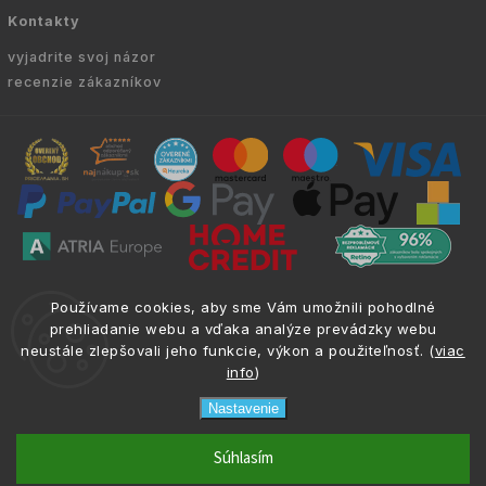
Kontakty
vyjadrite svoj názor
recenzie zákazníkov
Copyright © 2010 -
2026
VYKURUJEM.SK
|
.
info@atria.sk
Používame cookies, aby sme Vám umožnili pohodlné
Všetky práva vyhradené.
prehliadanie webu a vďaka analýze prevádzky webu
neustále zlepšovali jeho funkcie, výkon a použiteľnosť. (
viac
info
)
Nastavenie
phone
email
0917 133 662
info@atria.sk
Súhlasím