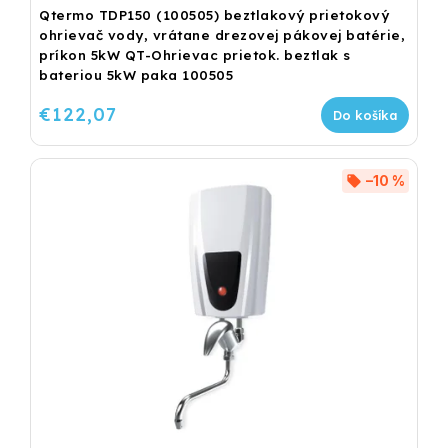
Qtermo TDP150 (100505) beztlakový prietokový
ohrievač vody, vrátane drezovej pákovej batérie,
príkon 5kW QT-Ohrievac prietok. beztlak s
bateriou 5kW paka 100505
€122,07
Do košíka
–10 %