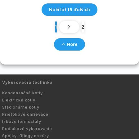
Načítať 15 ďalších
1
2
Hore
Vykurovacia technika
Kondenzačné kotly
Elektrické kotly
Stacionárne kotly
Prietokové ohrievače
Izbové termostaty
Podlahové vykurovanie
Spojky, fitingy na rúry