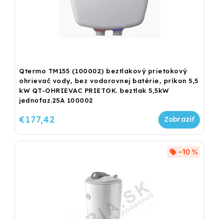
Qtermo TM155 (100002) beztlakový prietokový
ohrievač vody, bez vodorovnej batérie, príkon 5,5
kW QT-OHRIEVAC PRIETOK. beztlak 5,5kW
jednofaz.25A 100002
€177,42
–10 %