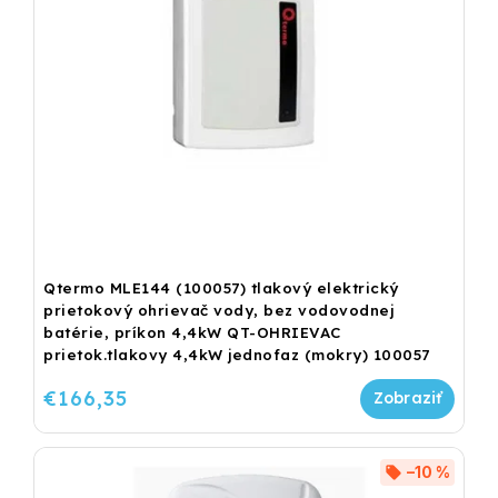
Qtermo MLE144 (100057) tlakový elektrický
prietokový ohrievač vody, bez vodovodnej
batérie, príkon 4,4kW QT-OHRIEVAC
prietok.tlakovy 4,4kW jednofaz (mokry) 100057
€166,35
–10 %