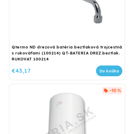
Qtermo ND drezová batéria beztlaková trojcestná
s rukoväťami (100214) QT-BATERIA DREZ.beztlak.
RUKOVAT 100214
€43,17
Do košíka
–10 %