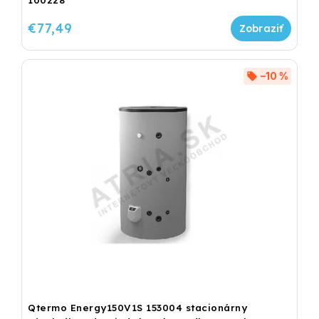
100228
€77,49
–10 %
Qtermo Energy150V1S 153004 stacionárny