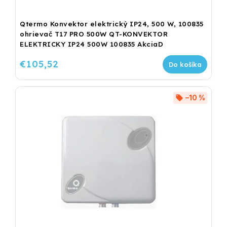
Qtermo Konvektor elektrický IP24, 500 W, 100835
ohrievač T17 PRO 500W QT-KONVEKTOR
ELEKTRICKY IP24 500W 100835 AkciaD
€105,52
Do košíka
–10 %