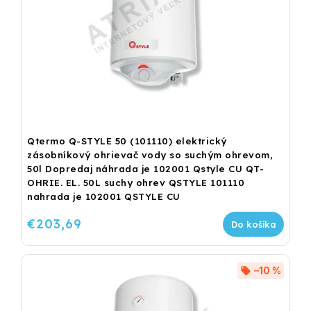
Qtermo Q-STYLE 50 (101110) elektrický
zásobníkový ohrievač vody so suchým ohrevom,
50l Dopredaj náhrada je 102001 Qstyle CU QT-
OHRIE. EL. 50L suchy ohrev QSTYLE 101110
nahrada je 102001 QSTYLE CU
€203,69
Do košíka
–10 %