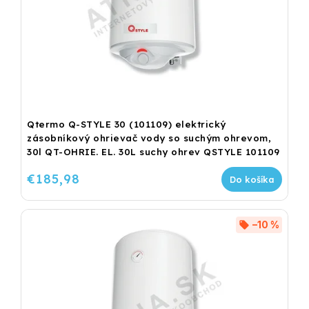
Qtermo Q-STYLE 30 (101109) elektrický
zásobníkový ohrievač vody so suchým ohrevom,
30l QT-OHRIE. EL. 30L suchy ohrev QSTYLE 101109
€185,98
Do košíka
–10 %