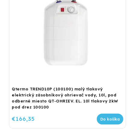
Qtermo TREND10P (100100) malý tlakový
elektrický zásobníkový ohrievač vody, 10l, pod
odberné miesto QT-OHRIEV. EL. 10l tlakovy 2kW
pod drez 100100
€166,35
Do košíka