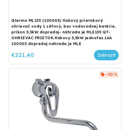
Qtermo ML135 (100003) tlakový prietokový
ohrievač vody 1 záfový, bez vodovodnej batérie,
príkon 3,5kW dopredaj- náhrada je MLE135 QT-
OHRIEVAC PRIETOK.tlakovy 3,5kW jednofaz.16A
100003 dopredaj nahrada je MLE
€221,40
–10 %