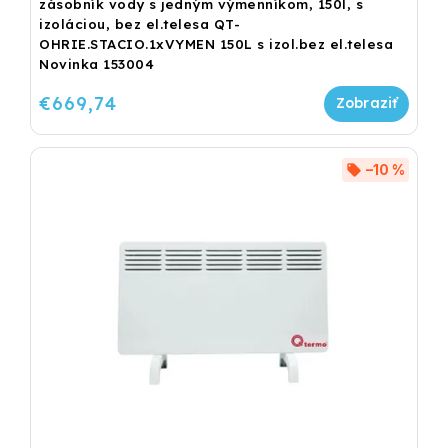
zásobník vody s jedným výmenníkom, 150l, s
izoláciou, bez el.telesa QT-
OHRIE.STACIO.1xVYMEN 150L s izol.bez el.telesa
Novinka 153004
€669,74
–10 %