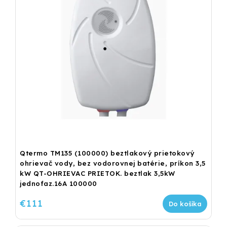
Qtermo TM135 (100000) beztlakový prietokový
ohrievač vody, bez vodorovnej batérie, príkon 3,5
kW QT-OHRIEVAC PRIETOK. beztlak 3,5kW
jednofaz.16A 100000
€111
Do košíka