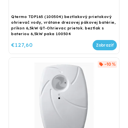
Qtermo TDP165 (100504) beztlakový prietokový
ohrievač vody, vrátane drezovej pákovej batérie,
príkon 6,5kW QT-Ohrievac prietok. beztlak s
bateriou 6,5kW paka 100504
€127,60
–10 %