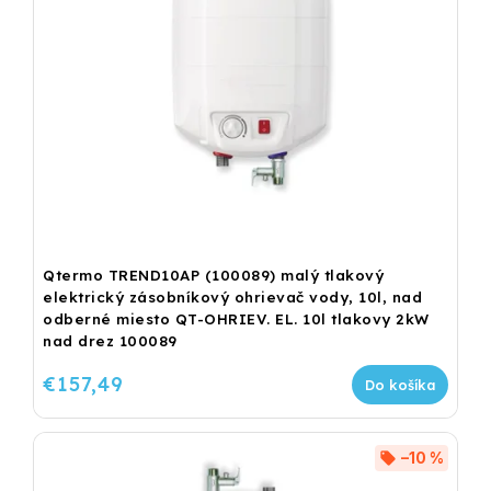
Qtermo TREND10AP (100089) malý tlakový
elektrický zásobníkový ohrievač vody, 10l, nad
odberné miesto QT-OHRIEV. EL. 10l tlakovy 2kW
nad drez 100089
€157,49
Do košíka
–10 %