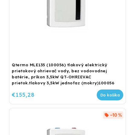
Qtermo MLE135 (100056) tlakový elektrický
prietokový ohrievač vody, bez vodovodnej
batérie, príkon 3,5kW QT-OHRIEVAC
prietok.tlakovy 3,5kW jednofaz (mokry)100056
€155,28
Do košíka
–10 %