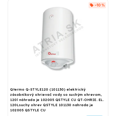
–10 %
Qtermo Q-STYLE120 (101130) elektrický
zásobníkový ohrievač vody so suchým ohrevom,
120l náhrada je 102005 QSTYLE CU QT-OHRIE. EL.
120Lsuchy ohrev QSTYLE 101130 nahrada je
102005 QSTYLE CU