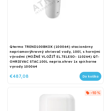
Qtermo TREND100BKOX (100064) stacionárny
nepriamovýhrevný ohrievač vody, 100l, s hornými
vývodmi (MOŽNÉ VLOŽIŤ EL.TELESO- 110264) QT-
OHRIEVAC STAC.100L nepria.ohrev 1x spir.horne
vyvody 100064
€487,08
Do košíka
–10 %