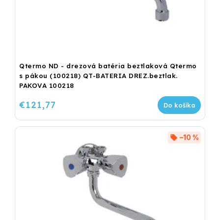
Qtermo ND - drezová batéria beztlaková Qtermo
s pákou (100218) QT-BATERIA DREZ.beztlak.
PAKOVA 100218
€121,77
Do košíka
–10 %