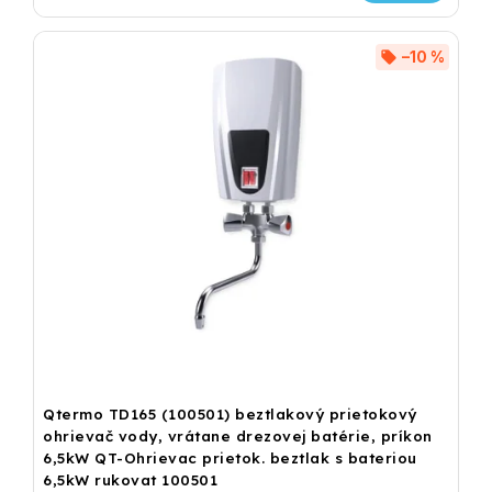
–10 %
Qtermo TD165 (100501) beztlakový prietokový
ohrievač vody, vrátane drezovej batérie, príkon
6,5kW QT-Ohrievac prietok. beztlak s bateriou
6,5kW rukovat 100501