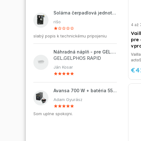
Solárna čerpadlová jednotka ZP2-12 ECO
rišo
4 až 
Vail
slabý popis k technickému pripojeniu
pre
vpr
Náhradná náplň - pre GEL.DOSAPHOS 250 - 8x náplň
Vaill
GEL.GELPHOS RAPID
actoS
Ján Kosar
€4
Avansa 700 W + batéria 55Ah
Adam Gyurász
Som uplne spokojni.