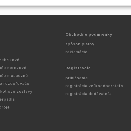
Obchodné podmienky
spôsob platby
reklamácie
 rebríkové
ače nerezové
Registrácia
ače mosadzné
prihlásenie
re rozdeľovače
registrácia veľkoodberateľa
kotlové zostavy
registrácia dodávateľa
erpadlá
droje