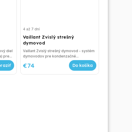
4 až 7 dní
Vaillant Zvislý strešný
dymovod
ový diel
Vaillant Zvislý strešný dymovod - systém
) pre...
dymovodov pre kondenzačné...
€74
Do košíka