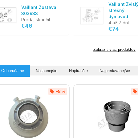
Vaillant Zvisl
Vaillant Zostava
strešný
303933
dymovod
Predaj skončil
4 až 7 dní
€46
€74
Zobraziť viac produktov
Odporúčame
Najlacnejšie
Najdrahšie
Najpredávanejšie
–8 %