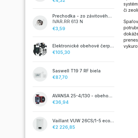
€4,32
systém
či zeol
Prechodka - zo závitového potrubia na zverné šróbenie - 1/2"FxM24;
IVAR.RR 613 N
Spaľov
potrub
€3,59
dokáže
prenes
Elektronické obehové čerpadlo NOVA 25-60/130 úsporné na kúrenie
vykurov
€105,30
Saswell T19 7 RF biela
€87,70
AVANSA 25-4/130 - obehové čerpadlo, pripojovací závit 6/4"
€36,94
Vaillant VUW 26CS/1-5 ecoTEC plus IoniDetect - s prietokovým ohrevom TV
€2 226,85