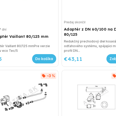
Predaj skončil
Adaptér z DN 60/100 na 
7 dní
80/125
ptér Vaillant 80/125 mm
Redukčný prechodový diel koaxi
ér Vaillant 80/125 mmPre verzie
odťahového systému, spájajúci m
v eco Tec/5
profil DN...
5
€43,11
Do košíka
–3 %