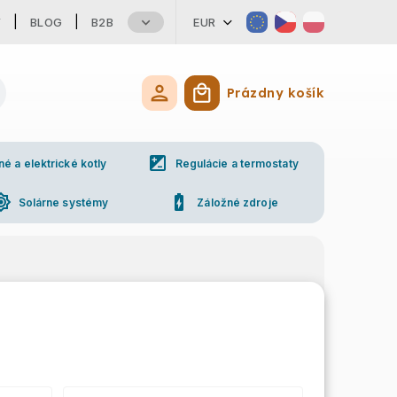
Y
BLOG
B2B
EUR
Prázdny košík
Nákupný košík
iso
 a elektrické kotly
Regulácie a termostaty
ess_high
battery_charging_full
Solárne systémy
Záložné zdroje
ne
Kontakty