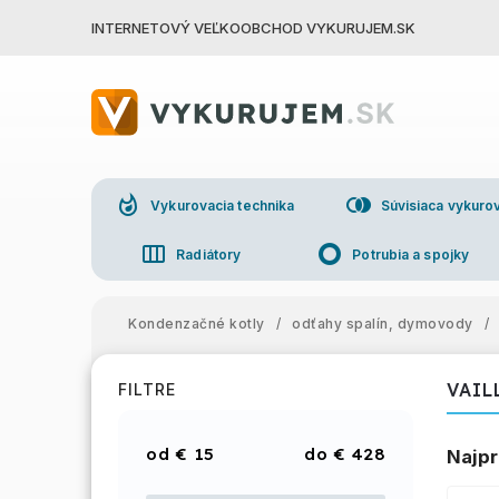
INTERNETOVÝ VEĽKOOBCHOD VYKURUJEM.SK
whatshot
join_right
Vykurovacia technika
Súvisiaca vykurov
view_week
trip_origin
Radiátory
Potrubia a spojky
group
Veľkoo
Kondenzačné kotly
/
odťahy spalín, dymovody
/
VAIL
FILTRE
€
15
€
428
Najpr