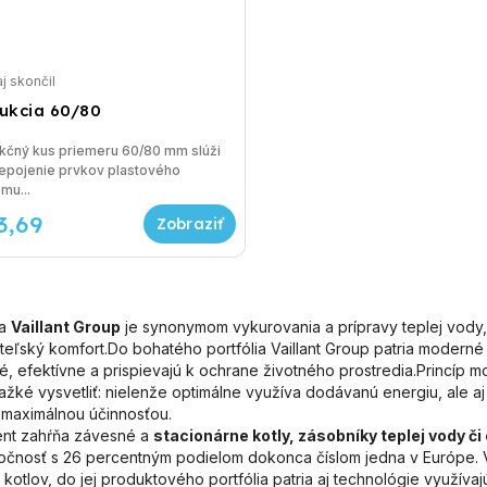
j skončil
ukcia 60/80
kčný kus priemeru 60/80 mm slúži
epojenie prvkov plastového
mu...
3,69
na
Vaillant Group
je synonymom vykurovania a prípravy teplej vody, 
ateľský komfort.Do bohatého portfólia Vaillant Group patria moderné
é, efektívne a prispievajú k ochrane životného prostredia.Princíp
ťažké vysvetliť: nielenže optimálne využíva dodávanú energiu, ale 
 maximálnou účinnosťou.
ent zahŕňa závesné a
stacionárne kotly, zásobníky teplej vody či
ločnosť s 26 percentným podielom dokonca číslom jedna v Európe. Va
kotlov, do jej produktového portfólia patria aj technológie využíva