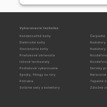
Vykurovacia technika
Kondenzačné kotly
Čerpadlá
Elektrické kotly
Radiátory
Stacionárne kotly
Radiátory
Prietokové ohrievače
Rozdeľov
Izbové termostaty
Rozdeľov
Podlahové vykurovanie
Skrinky p
Spojky, fitingy na rúry
Nerezové 
Potrubia
Tepelné č
Solárne sety a kolektory
Záložné z