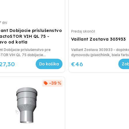
7 dní
lant Dobíjacie príslušenstvo
Predaj skončil
 actoSTOR VIH QL 75 -
Vaillant Zostava 303933
avo od kotla
ant Dobíjacie príslušenstvo pre
Vaillant Zostava 303933 – doplnk
TOR VIH QL 75 dobíjacie...
dymovodu (plast/hliník, biela farba
27,30
€46
Do košíka
–39 %