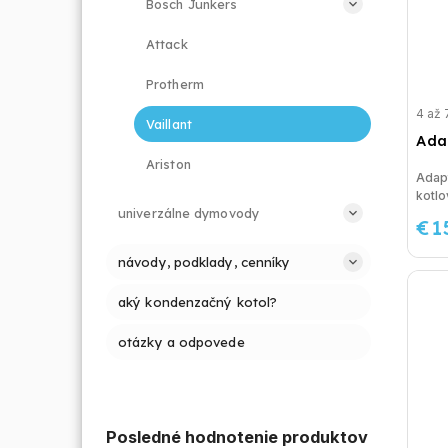
Bosch Junkers
Attack
Protherm
4 až 
Vaillant
Ada
Ariston
Adapt
kotlo
univerzálne dymovody
€1
návody, podklady, cenníky
aký kondenzačný kotol?
otázky a odpovede
Posledné hodnotenie produktov