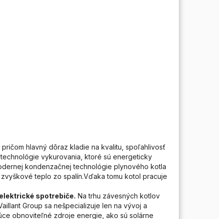
pričom hlavný dôraz kladie na kvalitu, spoľahlivosť
 technológie vykurovania, ktoré sú energeticky
 modernej kondenzačnej technológie plynového kotla
aj zvyškové teplo zo spalín.Vďaka tomu kotol pracuje
 elektrické spotrebiče.
Na trhu závesných kotlov
illant Group sa nešpecializuje len na vývoj a
júce obnoviteľné zdroje energie, ako sú solárne