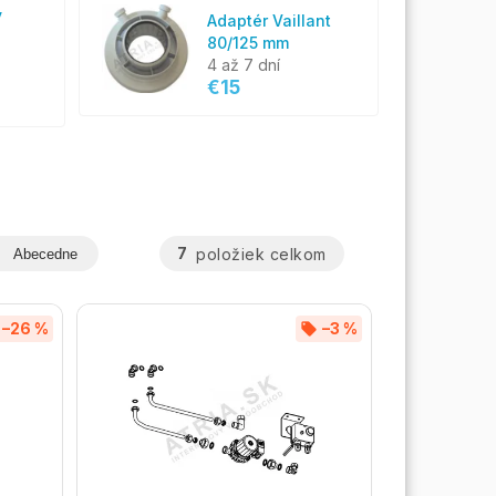
ý
Adaptér Vaillant
80/125 mm
4 až 7 dní
€15
7
položiek celkom
Abecedne
–26 %
–3 %