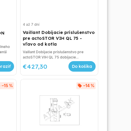
4 až 7 dní
Vaillant Dobíjacie príslušenstvo
DN
pre actoSTOR VIH QL 75 -
vľavo od kotla
álneho
enší
Vaillant Dobíjacie príslušenstvo pre
actoSTOR VIH QL 75 dobíjacie...
€427,30
Do košíka
–15 %
–14 %