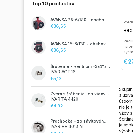
Top 10 produktov
AVANSA 25-6/180 - obehové čerpadlo, pripojovací závit 6/4"
Preda
€38,65
Red
Redu
AVANSA 15-6/130 - obehové čerpadlo, pripojovací závit 1"
na pr
€38,65
systé
€2
Šróbenie k ventilom -3/4"x 1/2"
IVAR.AGE 16
€5,13
Skupi
Zverné šróbenie- na viacvrstvové potrubie ALPEX - 14x2 ALU-EK
a užív
IVAR.TA 4420
úsporn
€4,32
nie je 
vždy s
Sortim
Prechodka - zo závitového potrubia na zverné šróbenie - 3/4"FxEK; nikel
je spo
IVAR.RR 4613 N
výrobu 