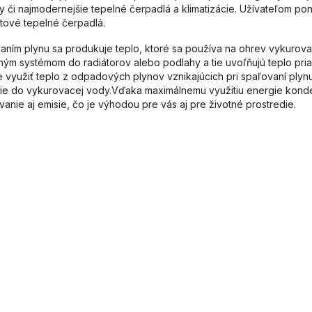
y či najmodernejšie tepelné čerpadlá a klimatizácie. Užívateľom p
itové tepelné čerpadlá.
aním plynu sa produkuje teplo, ktoré sa používa na ohrev vykurovac
ným systémom do radiátorov alebo podlahy a tie uvoľňujú teplo pr
 využiť teplo z odpadových plynov vznikajúcich pri spaľovaní plynu,
ie do vykurovacej vody.Vďaka maximálnemu využitiu energie konde
anie aj emisie, čo je výhodou pre vás aj pre životné prostredie.