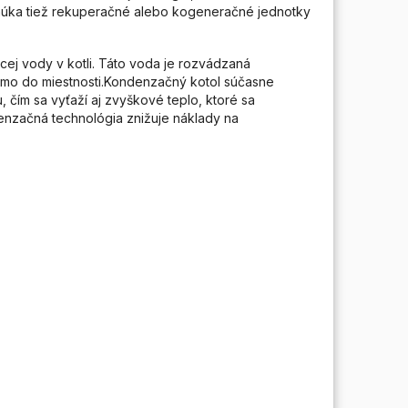
onúka tiež rekuperačné alebo kogeneračné jednotky
ej vody v kotli. Táto voda je rozvádzaná
iamo do miestnosti.Kondenzačný kotol súčasne
 čím sa vyťaží aj zvyškové teplo, ktoré sa
nzačná technológia znižuje náklady na