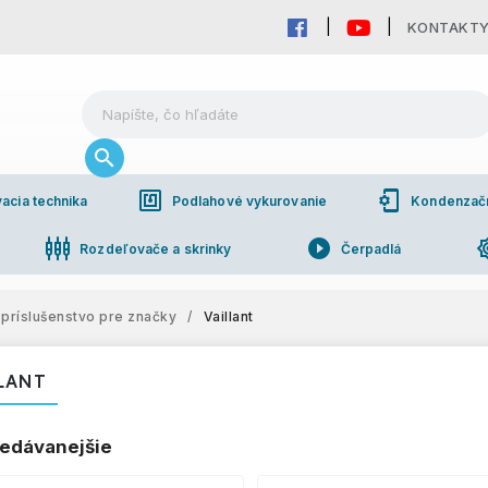
KONTAKT
nfc
phonelink_setup
acia technika
Podlahové vykurovanie
Kondenzačné
settings_input_component
play_circle_filled
brightn
Rozdeľovače a skrinky
Čerpadlá
pho
bchodná spolupráca
príslušenstvo pre značky
/
Vaillant
LANT
edávanejšie