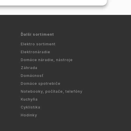
Ďalší sortiment
Elektro sortiment
Elektronáradie
Domáce náradie, nástroje
Záhrada
Domácnosť
Domáce spotrebiče
Notebooky, počítače, telefóny
Kuchyňa
Cyklistika
Hodinky