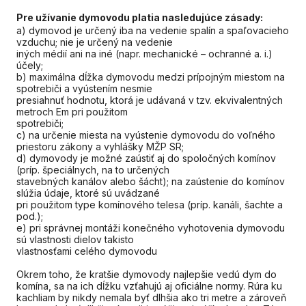
Pre užívanie dymovodu platia nasledujúce zásady:
a) dymovod je určený iba na vedenie spalín a spaľovacieho
vzduchu; nie je určený na vedenie
iných médií ani na iné (napr. mechanické – ochranné a. i.)
účely;
b) maximálna dĺžka dymovodu medzi prípojným miestom na
spotrebiči a vyústením nesmie
presiahnuť hodnotu, ktorá je udávaná v tzv. ekvivalentných
metroch Em pri použitom
spotrebiči;
c) na určenie miesta na vyústenie dymovodu do voľného
priestoru zákony a vyhlášky MŽP SR;
d) dymovody je možné zaústiť aj do spoločných komínov
(príp. špeciálnych, na to určených
stavebných kanálov alebo šácht); na zaústenie do komínov
slúžia údaje, ktoré sú uvádzané
pri použitom type komínového telesa (príp. kanáli, šachte a
pod.);
e) pri správnej montáži konečného vyhotovenia dymovodu
sú vlastnosti dielov takisto
vlastnosťami celého dymovodu
Okrem toho, že kratšie dymovody najlepšie vedú dym do
komína, sa na ich dĺžku vzťahujú aj oficiálne normy. Rúra ku
kachliam by nikdy nemala byť dlhšia ako tri metre a zároveň