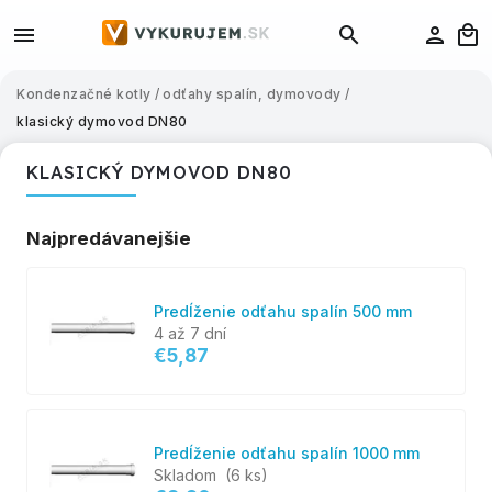
Kondenzačné kotly
/
odťahy spalín, dymovody
/
klasický dymovod DN80
KLASICKÝ DYMOVOD DN80
Najpredávanejšie
Predĺženie odťahu spalín 500 mm
4 až 7 dní
€5,87
Predĺženie odťahu spalín 1000 mm
Skladom
(6 ks)