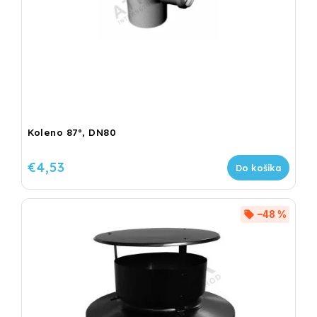
Koleno 87°, DN80
€4,53
Do košíka
–48 %