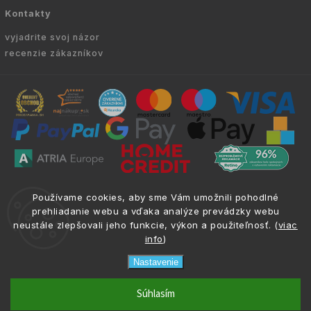
Kontakty
vyjadrite svoj názor
recenzie zákazníkov
Copyright © 2010 -
2026
VYKURUJEM.SK
|
.
info@atria.sk
Používame cookies, aby sme Vám umožnili pohodlné
Všetky práva vyhradené.
prehliadanie webu a vďaka analýze prevádzky webu
neustále zlepšovali jeho funkcie, výkon a použiteľnosť. (
viac
info
)
Nastavenie
Odporučený
ilter
phone
email
0917 133 662
info@atria.sk
Súhlasím
filter