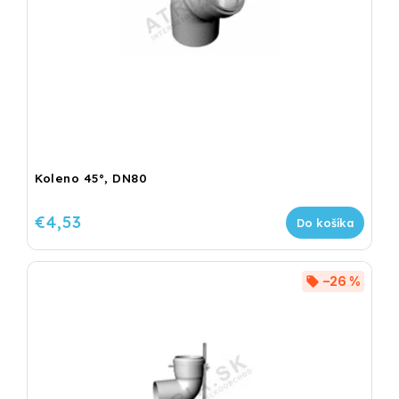
Koleno 45°, DN80
€4,53
Do košíka
–26 %