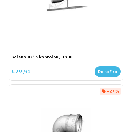
Koleno 87° s konzolou, DN80
€29,91
Do košíka
–27 %