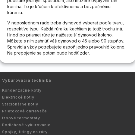
podstate jediným spôsobom, ako môžete ovplyvniť ťah
komína. To je kľúčom k efektívnemu a bezpečnému
kúreniu.
V neposlednom rade treba dymovod vyberať podľa tvaru,
respektíve typu. Každá rúra ku kachliam je totiž trochu iná.
Hneď po priamej rúre je najčastejší dymovod koleno.
Môžete s ním zahnúť váš dymovod o 45 alebo 90 stupňov.
Spravidla vždy potrebujete aspoň jedno pravouhlé koleno.
Na prepojenie sa potom bude hodiť zder.
Vykurovacia technika
Kondenzačné kotly
Elektrické kotly
Stacionárne kotly
Prietokové ohrievače
Izbové termostaty
Podlahové vykurovanie
Spojky, fitingy na rúry