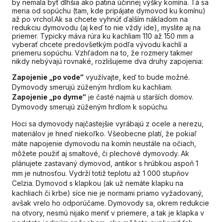
by nemala byť dlhšia ako pätina účinnej výšky komína. Tá sa
meria od sopúchu (tam, kde pripájate dymovod ku komínu)
až po vrchol.Ak sa chcete vyhnúť ďalším nákladom na
redukciu dymovodu (aj keď to nie vždy ide), myslite aj na
priemer. Typicky máva rúra ku kachliam 110 až 150 mm a
vyberať chcete predovšetkým podľa vývodu kachlí a
priemeru sopúchu. Vzhľadom na to, že rozmery takmer
nikdy nebývajú rovnaké, rozlišujeme dva druhy zapojenia:
Zapojenie „po vode“
využívajte, keď to bude možné.
Dymovody smerujú zúženým hrdlom ku kachliam.
Zapojenie „po dyme“
je časté najmä u starších domov.
Dymovody smerujú zúženým hrdlom k sopúchu.
Hoci sa dymovody najčastejšie vyrábajú z ocele a nerezu,
materiálov je hneď niekoľko. Všeobecne platí, že pokiaľ
máte napojenie dymovodu na komín neustále na očiach,
môžete použiť aj smaltové, či plechové dymovody. Ak
plánujete zastavaný dymovod, antikor s hrúbkou aspoň 1
mm je nutnosťou. Vydrží totiž teplotu až 1 000 stupňov
Celzia. Dymovod s klapkou (ak už nemáte klapku na
kachliach či krbe) síce nie je normami priamo vyžadovaný,
avšak vrelo ho odporúčame. Dymovody sa, okrem redukcie
na otvory, nesmú nijako meniť v priemere, a tak je klapka v