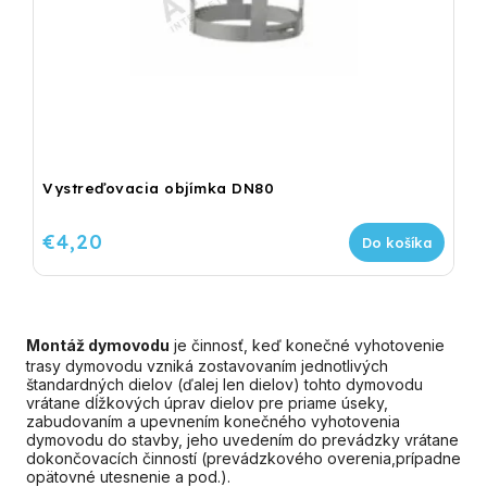
Vystreďovacia objímka DN80
€4,20
Do košíka
Montáž dymovodu
je činnosť, keď konečné vyhotovenie
trasy dymovodu vzniká zostavovaním jednotlivých
štandardných dielov (ďalej len dielov) tohto dymovodu
vrátane dĺžkových úprav dielov pre priame úseky,
zabudovaním a upevnením konečného vyhotovenia
dymovodu do stavby, jeho uvedením do prevádzky vrátane
dokončovacích činností (prevádzkového overenia,prípadne
opätovné utesnenie a pod.).