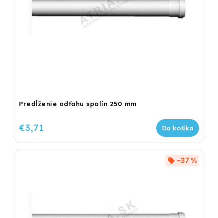
Predĺženie odťahu spalín 250 mm
€3,71
Do košíka
–37 %