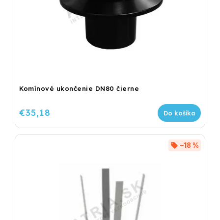
Komínové ukončenie DN80 čierne
€35,18
Do košíka
–18 %