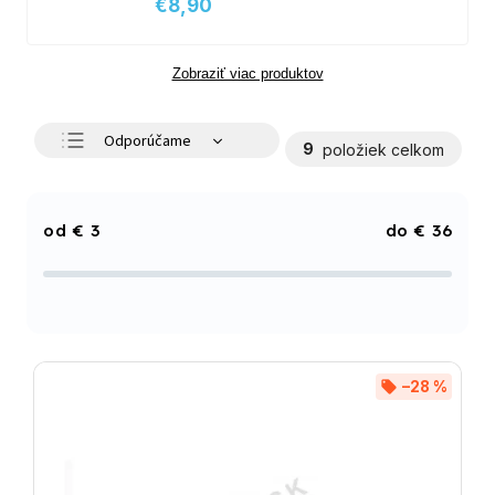
€8,90
Zobraziť viac produktov
Odporúčame
9
položiek celkom
Najlacnejšie
Najdrahšie
€
3
€
36
Najpredávanejšie
Abecedne
–28 %