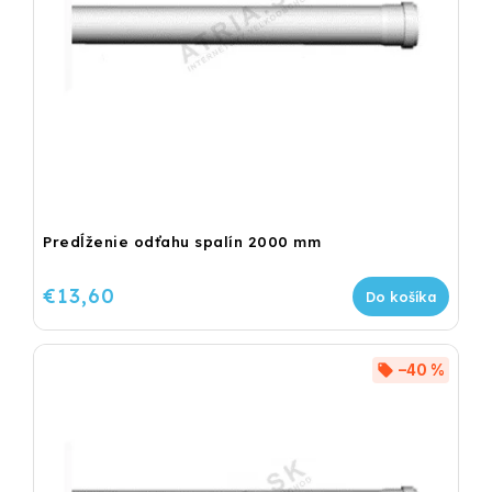
Predĺženie odťahu spalín 2000 mm
€13,60
Do košíka
–40 %