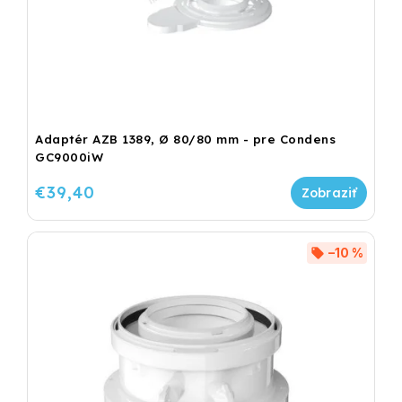
Adaptér AZB 1389, Ø 80/80 mm - pre Condens
GC9000iW
€39,40
–10 %