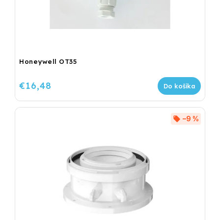
Honeywell OT35
€16,48
Do košíka
–9 %