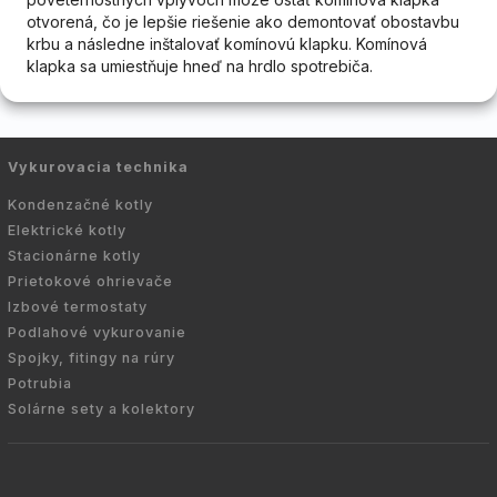
otvorená, čo je lepšie riešenie ako demontovať obostavbu
krbu a následne inštalovať komínovú klapku. Komínová
klapka sa umiestňuje hneď na hrdlo spotrebiča.
Vykurovacia technika
Kondenzačné kotly
Elektrické kotly
Stacionárne kotly
Prietokové ohrievače
Izbové termostaty
Podlahové vykurovanie
Spojky, fitingy na rúry
Potrubia
Solárne sety a kolektory