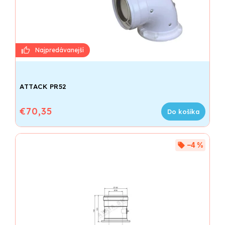
ATTACK PR52
€70,35
Do košíka
–4 %