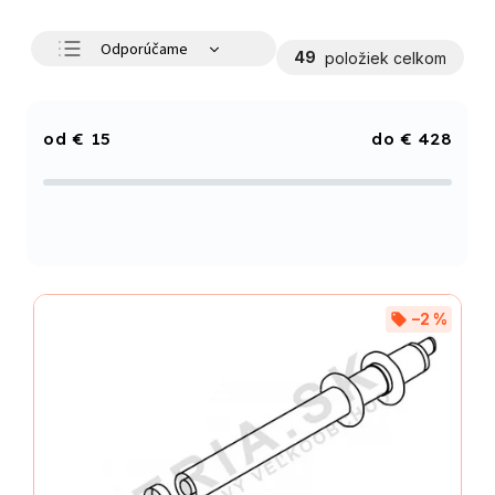
Odporúčame
49
položiek celkom
Najlacnejšie
Najdrahšie
€
15
€
428
Najpredávanejšie
Abecedne
–2 %