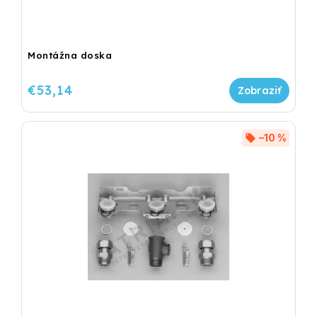
Montážna doska
€53,14
–10 %