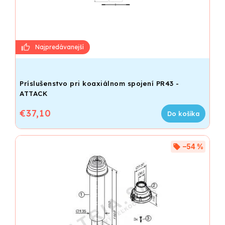
Príslušenstvo pri koaxiálnom spojení PR43 -
ATTACK
€37,10
Do košíka
–54 %