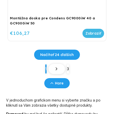
Montážna doska pre Condens GC9000iW 40 a
GC9000iW 50
€106,27
Načítať 24 ďalších
1
3
Hore
V jednoduchom grafickom menu si vyberte značku a po
kliknutí sa Vám zobrazia všetky dostupné produkty.
Dymovod
by mal byť čo najkratší. Dĺžka dymovodu by