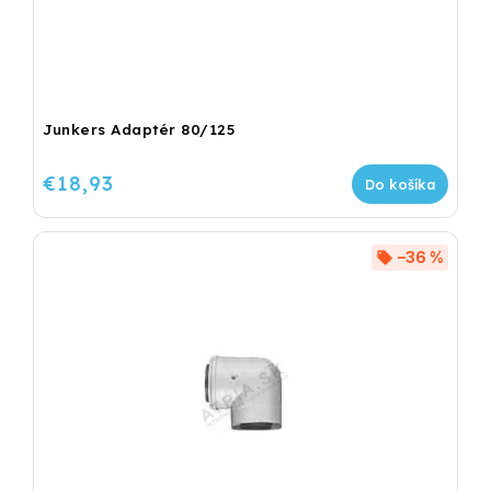
Junkers Adaptér 80/125
€18,93
Do košíka
–36 %