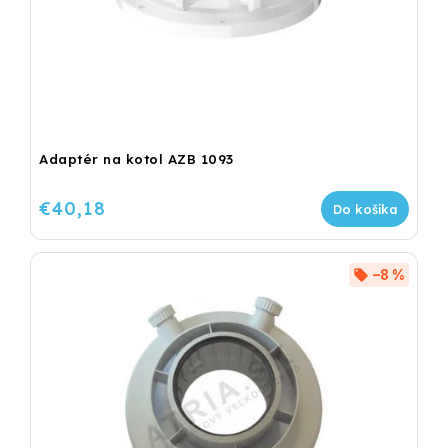
Adaptér na kotol AZB 1093
€40,18
Do košíka
–8 %