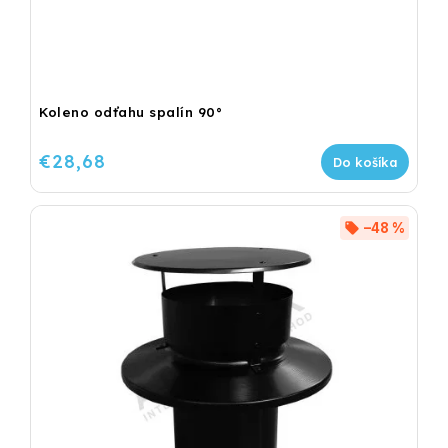
Koleno odťahu spalín 90°
€28,68
Do košíka
–48 %