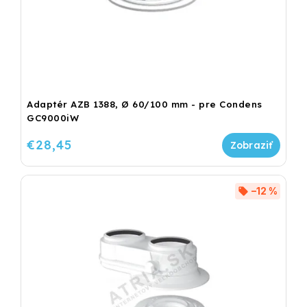
Adaptér AZB 1388, Ø 60/100 mm - pre Condens
GC9000iW
€28,45
–12 %