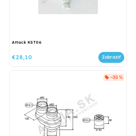
Attack KST06
€28,10
–35 %