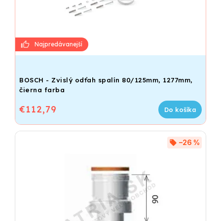
BOSCH - Zvislý odťah spalín 80/125mm, 1277mm,
čierna farba
€112,79
Do košíka
–26 %