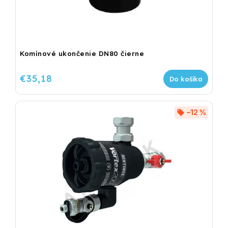
Komínové ukončenie DN80 čierne
€35,18
Do košíka
–12 %