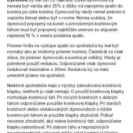
nemala byť väčšia ako 25% z dĺžky od napojenia spalín do
komína po ústie komína. Dymovod by nikdy nemal smerom k
sopúchu klesať alebo byť v rovine. Norma uvádza, že
dymovod pripojený na komín s prirodzeným komínovým
ťahom musí byť pripojený najbližším smerom so stúpaním
najmenej 10 % v smere prúdenia spalín.
Priemer hrdla na výstupe spalín zo spotrebiča by mal byť
rovnaký ako je vnútorný priemer komína. Častokrát sa však
stáva, že priemer dymovodu a komína je odlišný. Vtedy je
potrebné použiť redukciu. Odporúčame však dymovod
redukovať maximálne o 30mm. Redukcia by sa mala
umiestniť priamo na spotrebič.
Niektoré spotrebiče majú z výroby zabudovanú komínovú
klapku, niektoré ju však nemajú. O použití komínovej klapky
rozhoduje komínový ťah. Pri nových komínoch s dobrým
ťahom odporúčame použitie komínovej klapky. Pri starších
komínoch alebo redukovaných dymovodoch s nižším
komínovým ťahom je použitie klapky zbytočné. Pokiaľ
nevieme zhodnotiť, aký máme komínový ťah, odporúčame
klapku namontovať. Pri slabom ťahu a nepriaznivých
poveternostných vplyvoch môže ostať komínová klapka