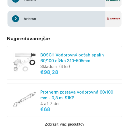
Ariston
Najpredávanejšie
BOSCH Vodorovný odťah spalín
60/100 dĺžka 310-505mm
Skladom
(4 ks)
€98,28
Protherm zostava vodorovná 60/100
mm - 0,8 m, S1KP
4 až 7 dní
€68
Zobraziť viac produktov