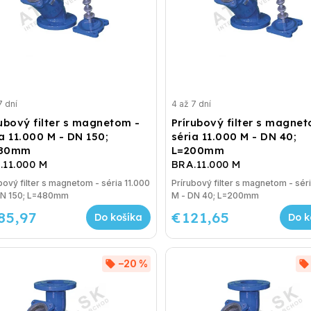
7 dní
4 až 7 dní
rubový filter s magnetom -
Prírubový filter s magne
a 11.000 M - DN 150;
séria 11.000 M - DN 40;
480mm
L=200mm
.11.000 M
BRA.11.000 M
bový filter s magnetom - séria 11.000
Prírubový filter s magnetom - séri
DN 150; L=480mm
M - DN 40; L=200mm
85,97
€121,65
Do košíka
Do k
–20 %