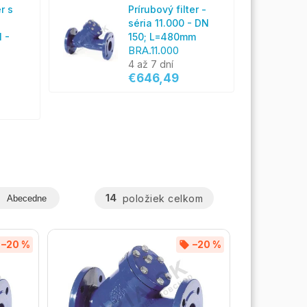
r s
Prírubový filter -
séria 11.000 - DN
M -
150; L=480mm
BRA.11.000
4 až 7 dní
€646,49
14
položiek celkom
Abecedne
–20 %
–20 %