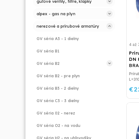
guľové ventily, filtre, klapky
alpex - gas na plyn
nerezové a prírubové armatúry
GV séria A3 - 1 dielny
4 až 
GV séria B1
Prír
DN 
GV séria B2
BRA
Prírubový fil
GV séria B2 - pre plyn
L=3
€2
GV séria B3 - 2 dielny
GV séria C3 - 3 dielny
GV séria 02 - nerez
GV séria O2 - na vodu
GV séria H2 - na uhľovodíky