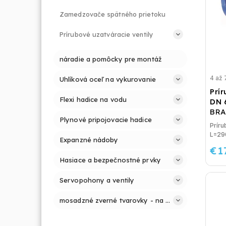
Zamedzovače spätného prietoku
Prírubové uzatváracie ventily
náradie a pomôcky pre montáž
4 až 
Uhlíková oceľ na vykurovanie
Prír
Flexi hadice na vodu
DN 
BRA
Plynové pripojovacie hadice
Príru
L=2
Expanzné nádoby
€1
Hasiace a bezpečnostné prvky
Servopohony a ventily
mosadzné zverné tvarovky - na potrubie PE