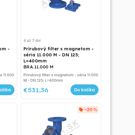
4 až 7 dní
tom -
Prírubový filter s magnetom -
séria 11.000 M - DN 125;
L=400mm
BRA.11.000 M
a 11.000
Prírubový filter s magnetom - séria 11.000
M - DN 125; L=400mm
€531,36
ošíka
Do košíka
–20 %