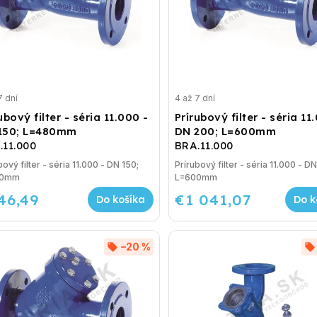
7 dní
4 až 7 dní
ubový filter - séria 11.000 -
Prírubový filter - séria 11
150; L=480mm
DN 200; L=600mm
.11.000
BRA.11.000
bový filter - séria 11.000 - DN 150;
Prírubový filter - séria 11.000 - D
80mm
L=600mm
46,49
€1 041,07
Do košíka
Do k
–20 %