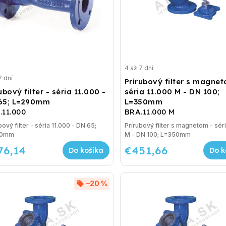
4 až 7 dní
7 dní
Prírubový filter s magne
ubový filter - séria 11.000 -
séria 11.000 M - DN 100;
65; L=290mm
L=350mm
.11.000
BRA.11.000 M
bový filter - séria 11.000 - DN 65;
Prírubový filter s magnetom - séri
90mm
M - DN 100; L=350mm
76,14
€451,66
Do košíka
Do k
–20 %