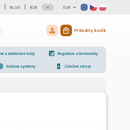
Y
BLOG
B2B
EUR
Prázdny košík
Nákupný košík
iso
 a elektrické kotly
Regulácie a termostaty
ess_high
battery_charging_full
Solárne systémy
Záložné zdroje
ne
Kontakty