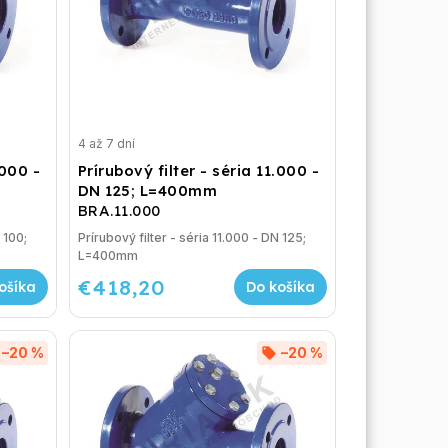
4 až 7 dní
.000 -
Prírubový filter - séria 11.000 -
DN 125; L=400mm
BRA.11.000
 100;
Prírubový filter - séria 11.000 - DN 125;
L=400mm
€418,20
ošíka
Do košíka
–20 %
–20 %