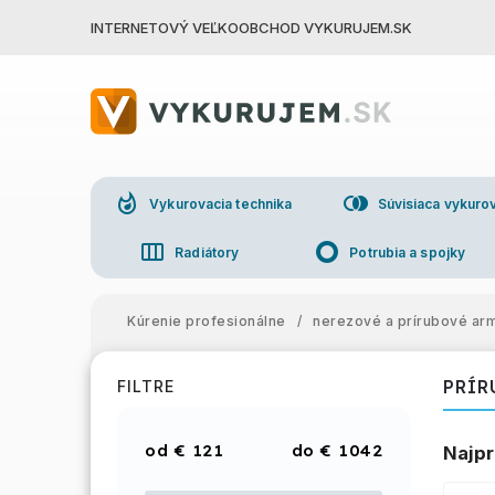
INTERNETOVÝ VEĽKOOBCHOD VYKURUJEM.SK
whatshot
join_right
Vykurovacia technika
Súvisiaca vykurov
view_week
trip_origin
Radiátory
Potrubia a spojky
group
Veľkoo
Kúrenie profesionálne
/
nerezové a prírubové ar
PRÍR
FILTRE
€
121
€
1042
Najpr