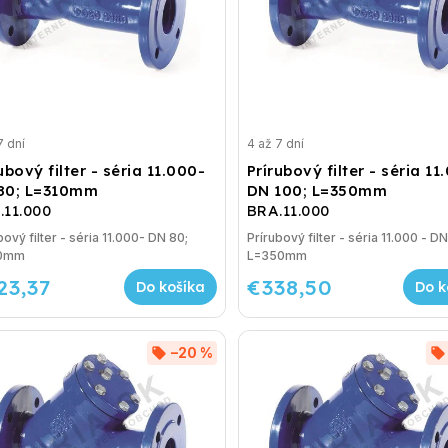
7 dní
4 až 7 dní
ubový filter - séria 11.000-
Prírubový filter - séria 11
80; L=310mm
DN 100; L=350mm
.11.000
BRA.11.000
ter - séria 11.000- DN 80;
Prírubový filter - séria 11.000 - DN
10mm
L=350mm
23,37
€338,50
Do košíka
Do k
–20 %