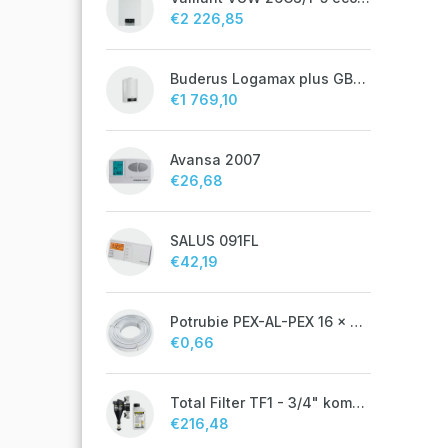
€2 226,85
Buderus Logamax plus GB072 - 24K
€1 769,10
Avansa 2007
€26,68
SALUS 091FL
€42,19
Potrubie PEX-AL-PEX 16 x 2 pre vykurovanie, podlahové kúrenie a vodu
€0,66
Total Filter TF1 - 3/4" komplet
€216,48