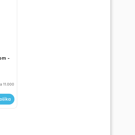
tom -
a 11.000
ošíka