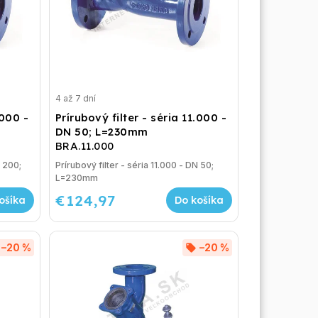
4 až 7 dní
.000 -
Prírubový filter - séria 11.000 -
DN 50; L=230mm
BRA.11.000
N 200;
Prírubový filter - séria 11.000 - DN 50;
L=230mm
€124,97
ošíka
Do košíka
–20 %
–20 %