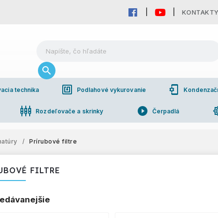
KONTAKT
nfc
phonelink_setup
acia technika
Podlahové vykurovanie
Kondenzačné
settings_input_component
play_circle_filled
brightn
Rozdeľovače a skrinky
Čerpadlá
pho
bchodná spolupráca
matúry
/
Prírubové filtre
UBOVÉ FILTRE
edávanejšie