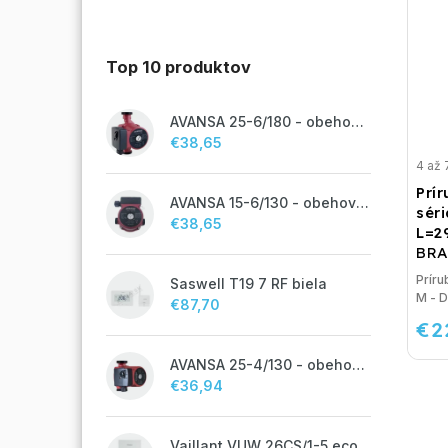
Top 10 produktov
AVANSA 25-6/180 - obehové čerpadlo, pripojovací závit 6/4"
€38,65
4 až 
Prí
AVANSA 15-6/130 - obehové čerpadlo, pripojovací závit 1"
séri
€38,65
L=
BRA
Príru
Saswell T19 7 RF biela
M - 
€87,70
€2
AVANSA 25-4/130 - obehové čerpadlo, pripojovací závit 6/4"
€36,94
Vaillant VUW 26CS/1-5 ecoTEC plus IoniDetect - s prietokovým ohrevom TV