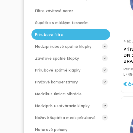
Filtre závitové nerez
Šupátka s mäkkým tesnením
Prírubové filtre
4 až 
Medziprírubové spätné klapky
Prír
DN 
Závitové spätné klapky
BRA
Príru
Prírubové spätné klapky
L=4
Pryžové kompenzátory
€6
Medzikus tlmiaci vibrácie
Medziprír. uzatváracie klapky
Nožové šupátka medziprírubové
Motorové pohony