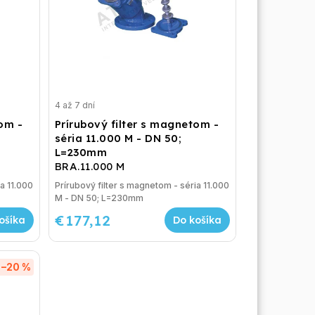
4 až 7 dní
tom -
Prírubový filter s magnetom -
séria 11.000 M - DN 50;
L=230mm
BRA.11.000 M
a 11.000
Prírubový filter s magnetom - séria 11.000
M - DN 50; L=230mm
€177,12
ošíka
Do košíka
–20 %