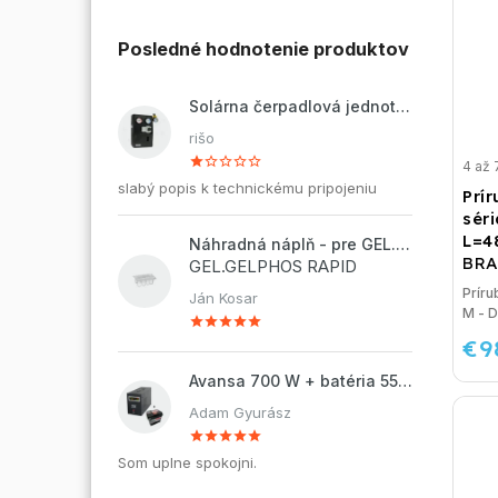
Posledné hodnotenie produktov
Solárna čerpadlová jednotka ZP2-12 ECO
rišo
4 až 
slabý popis k technickému pripojeniu
Prí
séri
L=
Náhradná náplň - pre GEL.DOSAPHOS 250 - 8x náplň
BRA
GEL.GELPHOS RAPID
Príru
Ján Kosar
M - 
€9
Avansa 700 W + batéria 55Ah
Adam Gyurász
Som uplne spokojni.