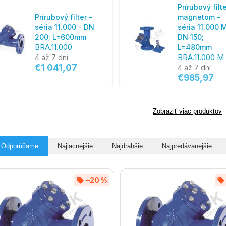
Prírubový filte
Prírubový filter -
magnetom -
séria 11.000 - DN
séria 11.000 
200; L=600mm
DN 150;
BRA.11.000
L=480mm
BRA.11.000 M
4 až 7 dní
€1 041,07
4 až 7 dní
€985,97
Zobraziť viac produktov
Odporúčame
Najlacnejšie
Najdrahšie
Najpredávanejšie
–20 %