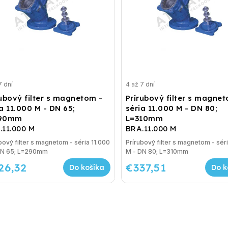
7 dní
4 až 7 dní
rubový filter s magnetom -
Prírubový filter s magne
a 11.000 M - DN 65;
séria 11.000 M - DN 80;
290mm
L=310mm
.11.000 M
BRA.11.000 M
bový filter s magnetom - séria 11.000
Prírubový filter s magnetom - séri
DN 65; L=290mm
M - DN 80; L=310mm
26,32
€337,51
Do košíka
Do k