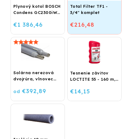
Plynový kotol BOSCH
Total Filter TF1 -
Condens GC2300iW
3/4" komplet
24 P - Závesný
€1 386,46
€216,48
kondenzačný
vykurovací kotol
Solárna nerezová
Tesnenie závitov
dvojrúra, vlnovec
LOCTITE 55 - 160 m,
BiSolar
návin
€392,89
€14,15
od