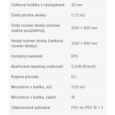
Celková hrúbka s výstupkami
:
30 mm
Čistá plocha dosky
:
0,72 m2
Čistý rozmer dosky (rozmer
1200 x 600 mm
reálne použiteľný)
:
Hrubý rozmer dosky (celkový
1200 x 600 mm
rozmer dosky)
:
Izolačný materiál
:
EPS
Koeficient tepelnej vodivosti
:
0,038 W/(m.K)
Krajina pôvodu
:
EU
Množstvo v balíku, m2
:
11,52 m2
Množstvo v balíku, tabúľ
:
16
Odporúčané potrubie
:
PEX-AL-PEX 16 x 2