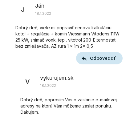
Ján
J
18.1.2022
Dobrý deň, viete mi pripraviť cenovú kalkuláciu
kotol + regulácia + komín Viessmann Vitodens 111W
25 kW, snímač vonk. tep., vitotrol 200-E,termostat
bez zmiešavača, AZ rura 1 x 1m 2x 0,5
Odpovedať
vykurujem.sk
V
18.1.2022
Dobrý deň, poprosím Vás o zaslanie e-mailovej
adresy na ktorú Vám môžeme zaslať ponuku.
Ďakujem.