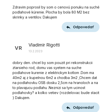
Zdravim poprosil by som o cenovú ponuku na suché
podlahové kúrenie. Plocha by bola 80 M2 bez
skrinky a ventilov. Dakujem
Odpovedať
Vladimir Rigotti
VR
13.2.2023
dobry den. chcel by som pouzit pri rekonstrukcii
ztarsieho rod, domu vas syetem na suche
podlahove kurenie z elektrickym kotlom .Dom ma
40m2 aj z kupelnou 6m2 a chodba 3m2 ,Chcem dat
na podlahovku OSB dosku 2,5cm na hranoloch a na
to plavajucu podlahu .Neznizi sa tym ucinost
podlahovky? a kolko vetiev {rozdelovac bude stacit
} Dakujem.
Odpovedať