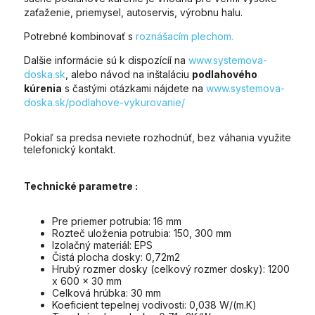
zaťaženie, priemysel, autoservis, výrobnu halu.
Potrebné kombinovať s
roznášacím plechom.
Dalšie informácie sú k dispozícíí na
www.systemova-
doska.sk
, alebo návod na inštaláciu
podlahového
kúrenia
s častými otázkami nájdete na
www.systemova-
doska.sk/podlahove-vykurovanie/
Pokiaľ sa predsa neviete rozhodnúť, bez váhania využite
telefonický kontakt.
Technické parametre :
Pre priemer potrubia: 16 mm
Rozteč uloženia potrubia: 150, 300 mm
Izolačný materiál: EPS
Čistá plocha dosky: 0,72m2
Hrubý rozmer dosky (celkový rozmer dosky): 1200
x 600 x 30 mm
Celková hrúbka: 30 mm
Koeficient tepelnej vodivosti: 0,038 W/(m.K)