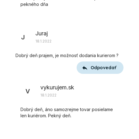
pekného dňa
Juraj
J
18.1.2022
Dobrý deň prajem, je možnosť dodania kurierom ?
Odpovedať
vykurujem.sk
V
18.1.2022
Dobrý deň, áno samozrejme tovar posielame
len kuriérom. Pekný deň.