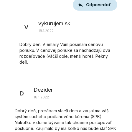
Odpovedať
vykurujem.sk
V
18.1.2022
Dobrý deň. V emaily Vám posielam cenovú
ponuku. V cenovej ponuke sa nachádzajú dva
rozdeľovače (väčší dole, menší hore). Pekný
deň.
Dezider
D
18.1.2022
Dobrý deň, prerábam starší dom a zaujal ma váš
systém suchého podlahového kúrenia (SPK).
Nakoľko v dome bývame tak chceme postupovať
postupne. Zaujímalo by ma koľko nás bude stáť SPK