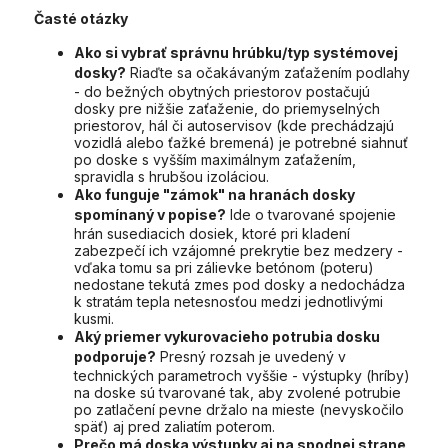
Časté otázky
Ako si vybrať správnu hrúbku/typ systémovej
dosky?
Riaďte sa očakávaným zaťažením podlahy
- do bežných obytných priestorov postačujú
dosky pre nižšie zaťaženie, do priemyselných
priestorov, hál či autoservisov (kde prechádzajú
vozidlá alebo ťažké bremená) je potrebné siahnuť
po doske s vyšším maximálnym zaťažením,
spravidla s hrubšou izoláciou.
Ako funguje "zámok" na hranách dosky
spomínaný v popise?
Ide o tvarované spojenie
hrán susediacich dosiek, ktoré pri kladení
zabezpečí ich vzájomné prekrytie bez medzery -
vďaka tomu sa pri zálievke betónom (poteru)
nedostane tekutá zmes pod dosky a nedochádza
k stratám tepla netesnosťou medzi jednotlivými
kusmi.
Aký priemer vykurovacieho potrubia dosku
podporuje?
Presný rozsah je uvedený v
technických parametroch vyššie - výstupky (hríby)
na doske sú tvarované tak, aby zvolené potrubie
po zatlačení pevne držalo na mieste (nevyskočilo
späť) aj pred zaliatím poterom.
Prečo má doska výstupky aj na spodnej strane