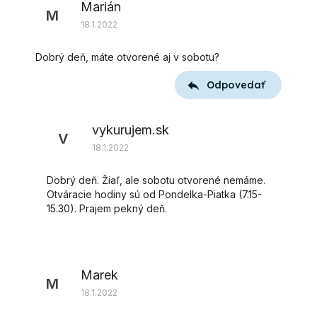
Marián
M
18.1.2022
Dobrý deň, máte otvorené aj v sobotu?
Odpovedať
vykurujem.sk
V
18.1.2022
Dobrý deň. Žiaľ, ale sobotu otvorené nemáme.
Otváracie hodiny sú od Pondelka-Piatka (7.15-
15.30). Prajem pekný deň.
Marek
M
18.1.2022