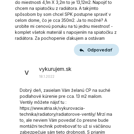
do miestnosti 4,1m X 3,2m to je 13,12m2. Napojiť to
chcem na spiatočku z radiátora. A takýmto
spôsobom by som chcel SPK postupne spraviť v
celom dome, čo je cca 350m2. Ja to možné? A
urobíte mi cenovú ponuku na tú jednu miestnosť -
komplet všetok materiál s napojením na spiatočku z
radiátora. Za pochopenie ďakujem a ostávam
Odpovedať
vykurujem.sk
V
18.1.2022
Dobrý deň, zasielam Vám želanú CP na suché
podlahové kúrenie pre cca. 13 m2 mailom.
Ventily môžete nájsť tu :
https://www.atria.sk/vykurovacia-
technika/radiatory/radiatorove-ventily/ Mrzí ma
to, ale neviem Vám povedať čo presne bude
montážni technik potrebovať to už si väčšinou
zabezpečuje sám tieto drobnosti. S prianím