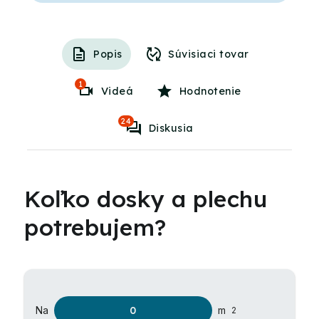
Popis
Súvisiaci tovar
1
Videá
Hodnotenie
24
Diskusia
Koľko dosky a plechu
potrebujem?
Na
m
2