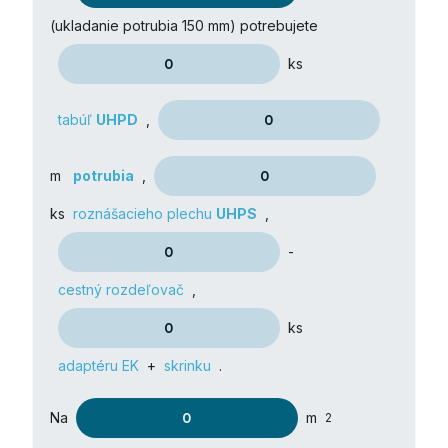
(ukladanie potrubia 150 mm) potrebujete
ks
tabúľ
UHPD
,
m
potrubia
,
ks
roznášacieho plechu
UHPS
,
-
cestný rozdeľovač
,
ks
adaptéru EK
+
skrinku
.
Na
m
2