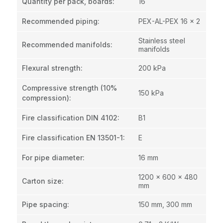
Quantity per pack, boards
:
16
Recommended piping
:
PEX-AL-PEX 16 x 2
Stainless steel
Recommended manifolds
:
manifolds
Flexural strength
:
200 kPa
Compressive strength (10%
150 kPa
compression)
:
Fire classification DIN 4102
:
B1
Fire classification EN 13501-1
:
E
For pipe diameter
:
16 mm
1200 x 600 x 480
Carton size
:
mm
Pipe spacing
:
150 mm, 300 mm