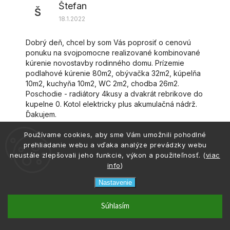
Štefan
Š
18.1.2022
Dobrý deň, chcel by som Vás poprosiť o cenovú
ponuku na svojpomocne realizované kombinované
kúrenie novostavby rodinného domu. Prízemie
podlahové kúrenie 80m2, obývačka 32m2, kúpelňa
10m2, kuchyňa 10m2, WC 2m2, chodba 26m2.
Poschodie - radiátory 4kusy a dvakrát rebrikove do
kupelne 0. Kotol elektricky plus akumulačná nádrž.
Ďakujem.
Odpovedať
Používame cookies, aby sme Vám umožnili pohodlné
prehliadanie webu a vďaka analýze prevádzky webu
neustále zlepšovali jeho funkcie, výkon a použiteľnosť. (
viac
info
)
vykurujem.sk
V
18.1.2022
Nastavenie
Online
dialpad
phone
email
0917 133 662
info@atria.sk
Dobrý deň. Radiátory Vám konkrétne žiaľ
Súhlasím
kalkulácia
neviem povedať. Neviem aké veľkosti, hrúbku,
dĺžky. Posielam internetový link, kde nájdete