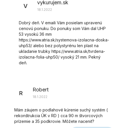
vykurujem.sk
V
18.1.2022
Dobrý deň. V emaili Vám posielam upravenú
cenovú ponuku. Do ponuky som Vám dal UHP
53 vysokú 36 mm
https://www.atria.sk/systemova-izolacna-doska-
uhp53/ alebo bez polystyrénu len plast na
ukladanie trubky https://www.atria.sk/tvrdena-
izolacna-folia-uhp50/ vysoký 21 mm. Pekný
deň.
Robert
R
18.1.2022
Mám záujem o podlahové kúrenie suchý systém (
rekonštrukcia ÚK v RD ) cca 90 m štvorcových
prízemie a 35 podkrovie. Môžete naceniť?