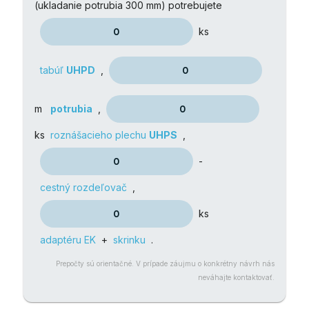
(ukladanie potrubia 300 mm) potrebujete
ks
tabúľ
UHPD
,
m
potrubia
,
ks
roznášacieho plechu
UHPS
,
-
cestný rozdeľovač
,
ks
adaptéru EK
+
skrinku
.
Prepočty sú orientačné. V prípade záujmu o konkrétny návrh nás
neváhajte kontaktovať.