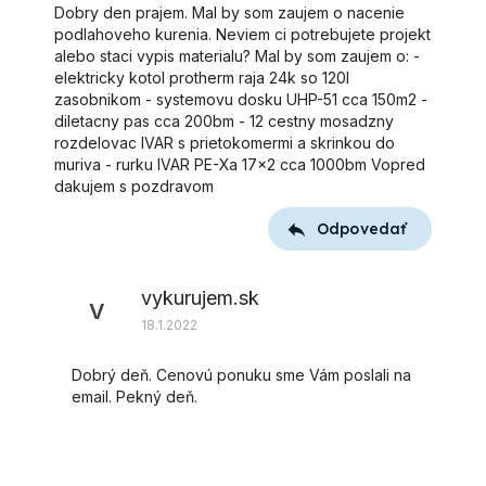
Dobry den prajem. Mal by som zaujem o nacenie
podlahoveho kurenia. Neviem ci potrebujete projekt
alebo staci vypis materialu? Mal by som zaujem o: -
elektricky kotol protherm raja 24k so 120l
zasobnikom - systemovu dosku UHP-51 cca 150m2 -
diletacny pas cca 200bm - 12 cestny mosadzny
rozdelovac IVAR s prietokomermi a skrinkou do
muriva - rurku IVAR PE-Xa 17x2 cca 1000bm Vopred
dakujem s pozdravom
Odpovedať
vykurujem.sk
V
18.1.2022
Dobrý deň. Cenovú ponuku sme Vám poslali na
email. Pekný deň.