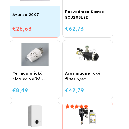
Rozvodnica Saswell
Avansa 2007
SCU209LED
€26,68
€62,73
Termostatická
Aras magnetický
hlavica veľká -
filter 3/4"
lakovaná
€8,49
€42,79