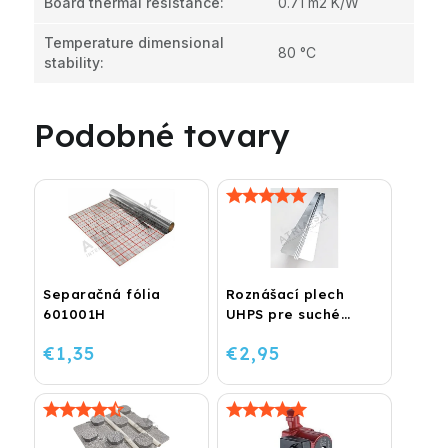
Board thermal resistance
:
0.71 m2 K/W
Temperature dimensional
80 °C
stability
:
Podobné tovary
Separačná fólia
Roznášací plech
601001H
UHPS pre suché
podlahové kúrenie
€1,35
€2,95