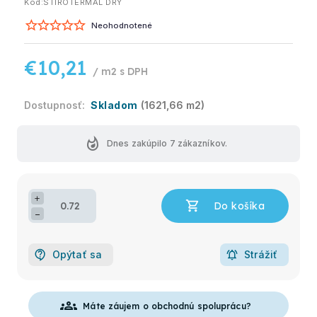
Kód:
STIROTERMAL DRY
Neohodnotené
€10,21
/ m2
Skladom
(1621,66 m2)
whatshot
Dnes zakúpilo
7
zákazníkov.
+
−
Opýtať sa
Strážiť
groups
Máte záujem o obchodnú spoluprácu?