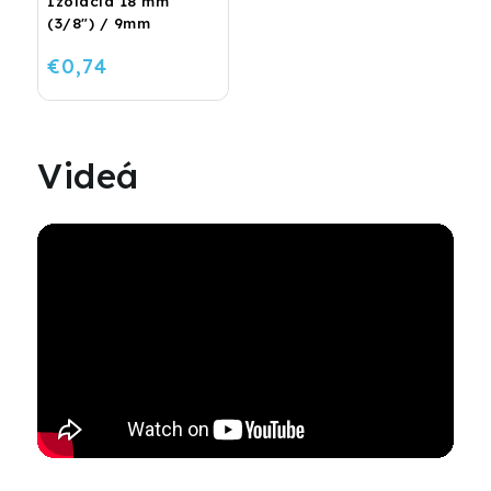
Izolácia 18 mm
(3/8") / 9mm
€0,74
Videá