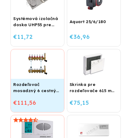
Systémová izolačná
Aquart 25/6/180
doska UHP55 pre
podlahové kúrenie
€11,72
€36,96
(STIROTERMAL
BASIC)
Rozdeľovač
Skrinka pre
mosadzný 6 cestný
rozdeľovače 615 mm
pre podlahové
- nadomietková
€111,56
€75,15
kúrenie