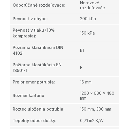
Nerezové
Odporúčané rozdeľovače
:
rozdeľovače
Pevnosť v ohybe
:
200 kPa
Pevnosť v tlaku (10%
150 kPa
kompresia)
:
Požiarna klasifikácia DIN
B1
4102
:
Požiarna klasifikácia EN
E
13501-1
:
Pre priemer potrubia
:
16 mm
1200 x 600 x 480
Rozmer kartónu
:
mm
Rozteč uloženia potrubia
:
150 mm, 300 mm
Tepelný odpor dosky
:
0,71 m2 K/W