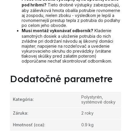
pod hríbmi?
Tieto drobné výstupky zabezpečujú,
aby zálievková hmota obalila potrubie rovnomerne
aj zospodu, nielen zboku - výsledkom je lepší a
rovnomernejší prestup tepla z potrubia do podlahy
po celom jeho obvode.
Musí montáž vykonávať odborník?
Kladenie
samotných dosiek a uloženie potrubia do nich
zvládne pri dodržaní návodu aj šikovný domáci
majster; napojenie na rozdeľovač a uvedenie
vykurovacieho okruhu do prevádzky (vrátane
tlakovej skúšky pred zaliatím poterom)
odporúčame nechať skontrolovať odborníkom.
Dodatočné parametre
Polystyrén,
Kategória
:
systémové dosky
Záruka
:
2 roky
Hmotnosť
(cca):
0.9 kg