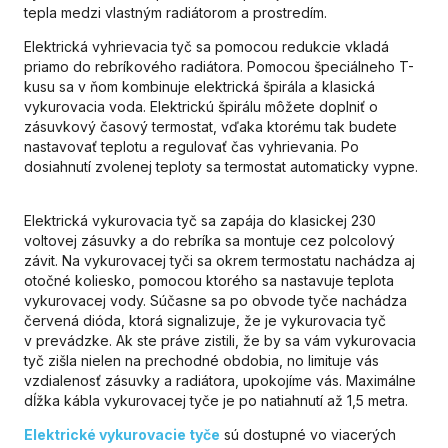
tepla medzi vlastným radiátorom a prostredím.
Elektrická vyhrievacia tyč sa pomocou redukcie vkladá
priamo do rebríkového radiátora. Pomocou špeciálneho T-
kusu sa v ňom kombinuje elektrická špirála a klasická
vykurovacia voda. Elektrickú špirálu môžete doplniť o
zásuvkový časový termostat, vďaka ktorému tak budete
nastavovať teplotu a regulovať čas vyhrievania. Po
dosiahnutí zvolenej teploty sa termostat automaticky vypne.
Elektrická vykurovacia tyč sa zapája do klasickej 230
voltovej zásuvky a do rebríka sa montuje cez polcolový
závit. Na vykurovacej tyči sa okrem termostatu nachádza aj
otočné koliesko, pomocou ktorého sa nastavuje teplota
vykurovacej vody. Súčasne sa po obvode tyče nachádza
červená dióda, ktorá signalizuje, že je vykurovacia tyč
v prevádzke. Ak ste práve zistili, že by sa vám vykurovacia
tyč zišla nielen na prechodné obdobia, no limituje vás
vzdialenosť zásuvky a radiátora, upokojíme vás. Maximálne
dĺžka kábla vykurovacej tyče je po natiahnutí až 1,5 metra.
Elektrické vykurovacie tyče
sú dostupné vo viacerých