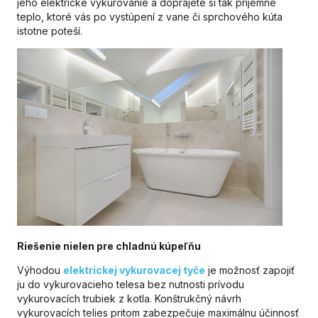
jeho elektrické vykurovanie a doprajete si tak príjemné
teplo, ktoré vás po vystúpení z vane či sprchového kúta
istotne poteší.
Riešenie nielen pre chladnú kúpeľňu
Výhodou
elektrickej vykurovacej tyče
je možnosť zapojiť
ju do vykurovacieho telesa bez nutnosti prívodu
vykurovacích trubiek z kotla. Konštrukčný návrh
vykurovacích telies pritom zabezpečuje maximálnu účinnosť