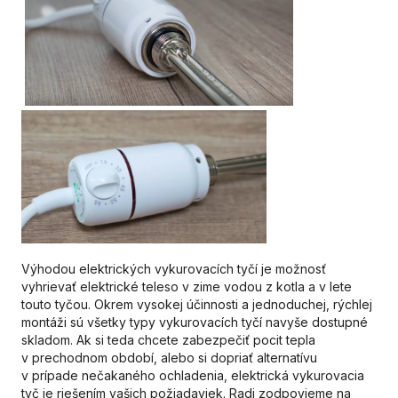
Výhodou elektrických vykurovacích tyčí je možnosť
vyhrievať elektrické teleso v zime vodou z kotla a v lete
touto tyčou. Okrem vysokej účinnosti a jednoduchej, rýchlej
montáži sú všetky typy vykurovacích tyčí navyše dostupné
skladom. Ak si teda chcete zabezpečiť pocit tepla
v prechodnom období, alebo si dopriať alternatívu
v prípade nečakaného ochladenia, elektrická vykurovacia
tyč je riešením vašich požiadaviek. Radi zodpovieme na