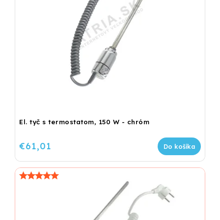
El. tyč s termostatom, 150 W - chróm
€61,01
Do košíka