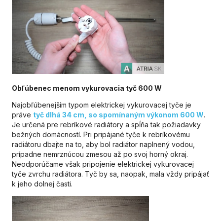
Obľúbenec menom vykurovacia tyč 600 W
Najobľúbenejším typom elektrickej vykurovacej tyče je
práve
tyč dlhá 34 cm, so spomínaným výkonom 600 W
.
Je určená pre rebríkové radiátory a spĺňa tak požiadavky
bežných domácností. Pri pripájané tyče k rebríkovému
radiátoru dbajte na to, aby bol radiátor naplnený vodou,
prípadne nemrznúcou zmesou až po svoj horný okraj.
Neodporúčame však pripojenie elektrickej vykurovacej
tyče zvrchu radiátora. Tyč by sa, naopak, mala vždy pripájať
k jeho dolnej časti.