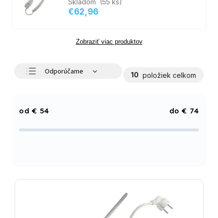
Skladom
(55 ks)
€62,96
Zobraziť viac produktov
Odporúčame
10
položiek celkom
Najlacnejšie
Najdrahšie
€
54
€
74
Najpredávanejšie
Abecedne