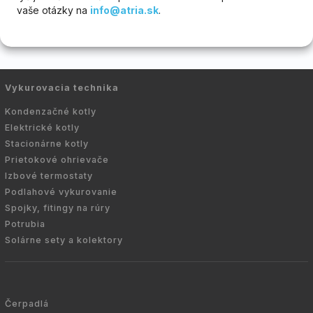
vaše otázky na
info@atria.sk
.
Vykurovacia technika
Kondenzačné kotly
Elektrické kotly
Stacionárne kotly
Prietokové ohrievače
Izbové termostaty
Podlahové vykurovanie
Spojky, fitingy na rúry
Potrubia
Solárne sety a kolektory
Čerpadlá