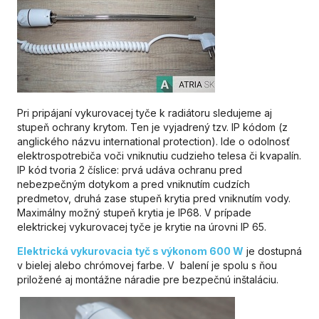
Pri pripájaní vykurovacej tyče k radiátoru sledujeme aj
stupeň ochrany krytom. Ten je vyjadrený tzv. IP kódom (z
anglického názvu international protection). Ide o odolnosť
elektrospotrebiča voči vniknutiu cudzieho telesa či kvapalín.
IP kód tvoria 2 číslice: prvá udáva ochranu pred
nebezpečným dotykom a pred vniknutím cudzích
predmetov, druhá zase stupeň krytia pred vniknutím vody.
Maximálny možný stupeň krytia je IP68. V prípade
elektrickej vykurovacej tyče je krytie na úrovni IP 65.
Elektrická vykurovacia tyč s výkonom 600 W
je dostupná
v bielej alebo chrómovej farbe. V balení je spolu s ňou
priložené aj montážne náradie pre bezpečnú inštaláciu.