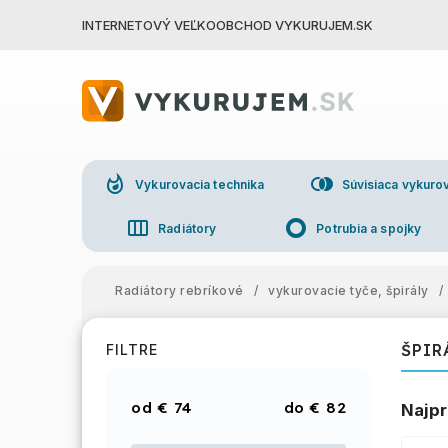
INTERNETOVÝ VEĽKOOBCHOD VYKURUJEM.SK
whatshot
join_right
Vykurovacia technika
Súvisiaca vykurov
view_week
trip_origin
Radiátory
Potrubia a spojky
group
Veľkoo
Radiátory rebríkové
/
vykurovacie tyče, špirály
/
ŠPIR
FILTRE
€
74
€
82
Najpr