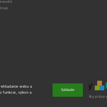
erpadlá
droje
ehliadanie webu a
Súhlasím
o funkcie, výkon a
 © 2010 -
2026
VYKURUJEM.SK
|
. Všetky práva 
info@atria.sk