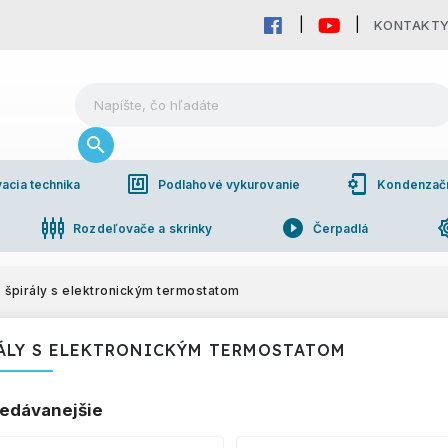
KONTAKT
nfc
phonelink_setup
acia technika
Podlahové vykurovanie
Kondenzačné
settings_input_component
play_circle_filled
brightn
Rozdeľovače a skrinky
Čerpadlá
pho
bchodná spolupráca
špirály s elektronickým termostatom
ÁLY S ELEKTRONICKÝM TERMOSTATOM
edávanejšie