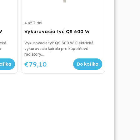
4 až 7 dní
W
Vykurovacia tyč QS 600 W
ická
Vykurovacia tyč QS 600 W. Elektrická
é
vykurovacia špirála pre kúpeľňové
radiátory....
€79,10
ošíka
Do košíka