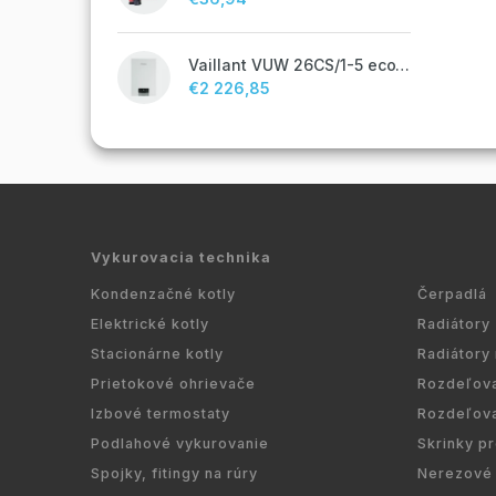
Vaillant VUW 26CS/1-5 ecoTEC plus IoniDetect - s prietokovým ohrevom TV
€2 226,85
Vykurovacia technika
Kondenzačné kotly
Čerpadlá
Elektrické kotly
Radiátory
Stacionárne kotly
Radiátory
Prietokové ohrievače
Rozdeľov
Izbové termostaty
Rozdeľov
Podlahové vykurovanie
Skrinky p
Spojky, fitingy na rúry
Nerezové 