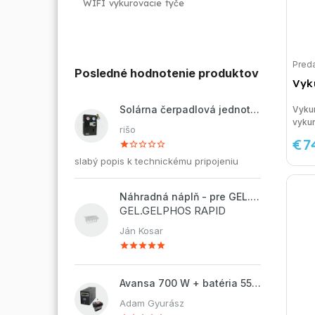
WIFI vykurovacie tyče
Preda
Posledné hodnotenie produktov
Vyk
Solárna čerpadlová jednotka ZP2-12 ECO
Vykur
vykur
rišo
€7
slabý popis k technickému pripojeniu
Náhradná náplň - pre GEL.DOSAPHOS 250 - 8x náplň
GEL.GELPHOS RAPID
Ján Kosar
Avansa 700 W + batéria 55Ah
Adam Gyurász