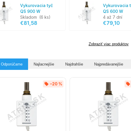
Vykurovacia tyč
Vykurovacia 
QS 900 W
QS 600 W
Skladom
(6 ks)
4 až 7 dní
€81,58
€79,10
Zobraziť viac produktov
Odporúčame
Najlacnejšie
Najdrahšie
Najpredávanejšie
–20 %