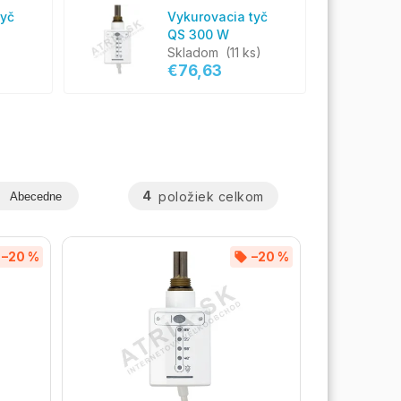
tyč
Vykurovacia tyč
QS 300 W
Skladom
(11 ks)
€76,63
4
položiek celkom
Abecedne
–20 %
–20 %