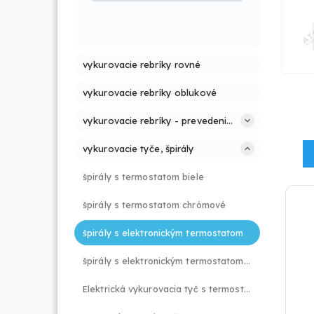
vykurovacie rebríky rovné
vykurovacie rebríky oblukové
vykurovacie rebríky - prevedenie chróm
vykurovacie tyče, špirály
špirály s termostatom biele
špirály s termostatom chrómové
špirály s elektronickým termostatom
špirály s elektronickým termostatom a krytkou
Elektrická vykurovacia tyč s termostatom