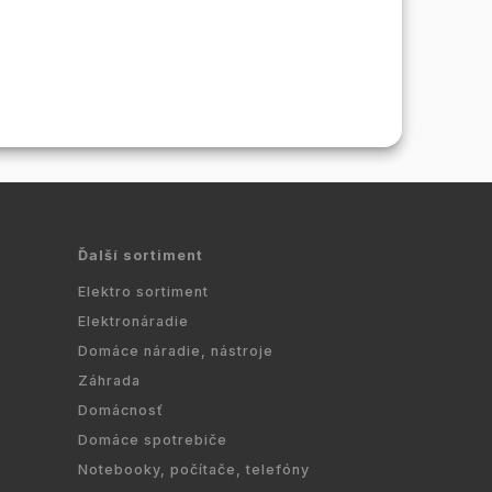
Ďalší sortiment
Elektro sortiment
Elektronáradie
Domáce náradie, nástroje
Záhrada
Domácnosť
Domáce spotrebiče
Notebooky, počítače, telefóny