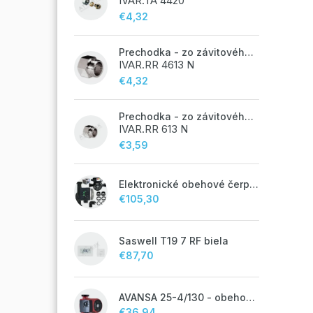
IVAR.TA 4420
€4,32
Prechodka - zo závitového potrubia na zverné šróbenie - 3/4"FxEK; nikel
IVAR.RR 4613 N
€4,32
Prechodka - zo závitového potrubia na zverné šróbenie - 1/2"FxM24;
IVAR.RR 613 N
€3,59
Elektronické obehové čerpadlo NOVA 25-60/130 úsporné na kúrenie
€105,30
Saswell T19 7 RF biela
€87,70
AVANSA 25-4/130 - obehové čerpadlo, pripojovací závit 6/4"
€36,94