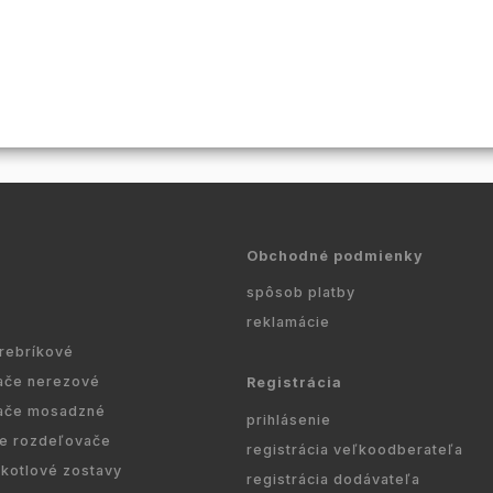
Obchodné podmienky
spôsob platby
reklamácie
 rebríkové
ače nerezové
Registrácia
ače mosadzné
prihlásenie
re rozdeľovače
registrácia veľkoodberateľa
kotlové zostavy
registrácia dodávateľa