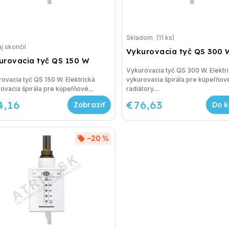
Skladom
(11 ks)
j skončil
Vykurovacia tyč QS 300 
urovacia tyč QS 150 W
Vykurovacia tyč QS 300 W. Elektr
ovacia tyč QS 150 W. Elektrická
vykurovacia špirála pre kúpeľňov
ovacia špirála pre kúpeľňové...
radiátory....
4,16
€76,63
Do k
–20 %