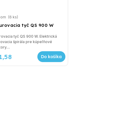
dom
(6 ks)
urovacia tyč QS 900 W
ovacia tyč QS 900 W. Elektrická
ovacia špirála pre kúpeľňové
ory....
1,58
Do košíka