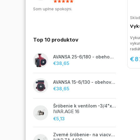
Som uplne spokojni.
Skla
Vyk
Vykur
Top 10 produktov
vykur
radiát
AVANSA 25-6/180 - obehové čerpadlo, pripojovací závit 6/4"
€8
€38,65
AVANSA 15-6/130 - obehové čerpadlo, pripojovací závit 1"
€38,65
Šróbenie k ventilom -3/4"x 1/2"
IVAR.AGE 16
€5,13
Zverné šróbenie- na viacvrstvové potrubie ALPEX - 14x2 ALU-EK