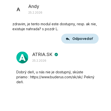
Andy
A
25.2.2026
zdravim, je tento modul este dostupny, resp. ak nie,
existuje nahrada? s pozdr L.
Odpovedať
ATRIA.SK
verified
25.2.2026
Dobrý deň, u nás nie je dostupný, skúste
priamo : https://www.buderus.com/sk/sk/. Pekný
deň.