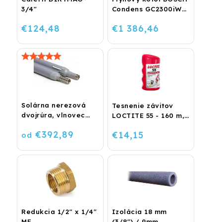
3/4"
Condens GC2300iW
24 P - Závesný
€124,48
€1 386,46
kondenzačný
vykurovací kotol
Solárna nerezová
Tesnenie závitov
dvojrúra, vlnovec
LOCTITE 55 - 160 m,
BiSolar
návin
€392,89
€14,15
od
Redukcia 1/2" x 1/4"
Izolácia 18 mm
MF
(3/8") / 9mm