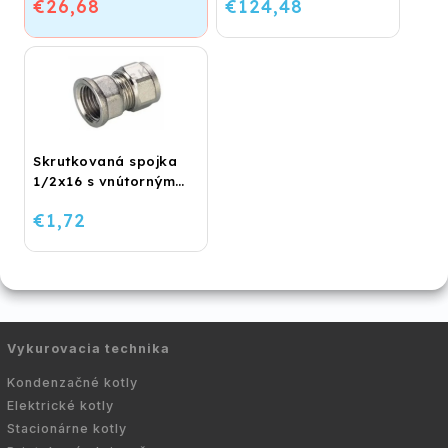
€26,68
€124,48
Skrutkovaná spojka
1/2x16 s vnútorným
závitom
€1,72
Vykurovacia technika
Kondenzačné kotly
Elektrické kotly
Stacionárne kotly