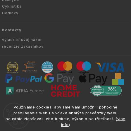
Cyklistika
Hodinky
Kontakty
vyjadrite svoj názor
recenzie zákazníkov
Copyright © 2010 -
2026
VYKURUJEM.SK
|
.
info@atria.sk
Používame cookies, aby sme Vám umožnili pohodlné
Všetky práva vyhradené.
prehliadanie webu a vďaka analýze prevádzky webu
neustále zlepšovali jeho funkcie, výkon a použiteľnosť. (
viac
info
)