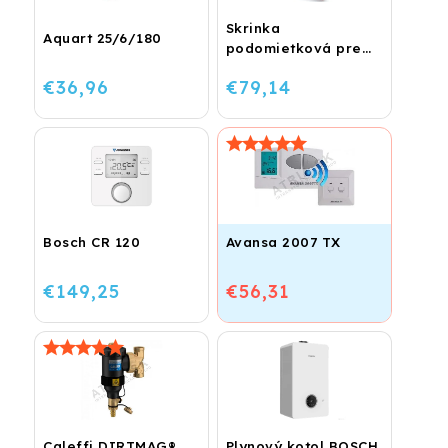
Skrinka
Aquart 25/6/180
podomietková pre
rozdeľovače 350 x
€36,96
€79,14
560
Bosch CR 120
Avansa 2007 TX
€149,25
€56,31
Caleffi DIRTMAG®
Plynový kotol BOSCH