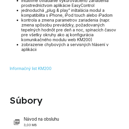
intuitívne ovládanie vykurovacieho zariadenia
prostredníctvom aplikácie EasyControl
jednoduchá „plug & play“ inštalácia modul a
kompatibilita s iPhone, iPod touch alebo iPadom
kontrola a zmena parametrov zariadenia (napr.
zmena spôsobu prevádzky, požadovaných
tepelných hodnôt pre deň a noc, spínacích časov
pre všetky okruhy ako aj konfigurácia
komunikačného modulu web KM200)
zobrazenie chybových a servisných hlásení v
aplikácii
Informačný list KM200
Súbory
Návod na obsluhu
3,03 MB