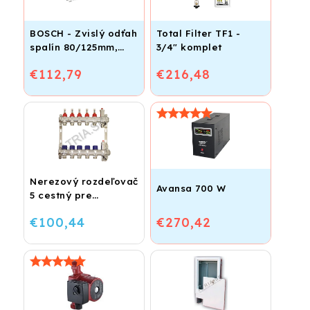
BOSCH - Zvislý odťah
Total Filter TF1 -
spalín 80/125mm,
3/4" komplet
1277mm, čierna
€112,79
€216,48
farba
Nerezový rozdeľovač
Avansa 700 W
5 cestný pre
podlahové
€100,44
€270,42
vykurovanie