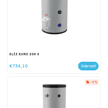
ELÍZ EURO 200 S
€734,10
–1 %