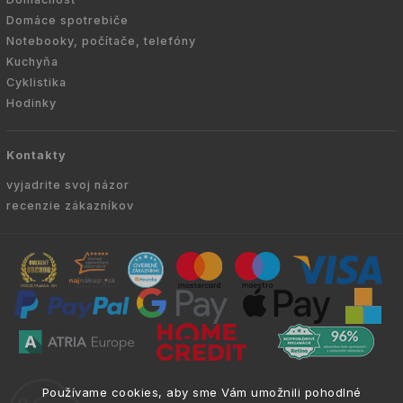
Domáce spotrebiče
Notebooky, počítače, telefóny
Kuchyňa
Cyklistika
Hodinky
Kontakty
vyjadrite svoj názor
recenzie zákazníkov
Copyright © 2010 -
2026
VYKURUJEM.SK
|
.
info@atria.sk
Používame cookies, aby sme Vám umožnili pohodlné