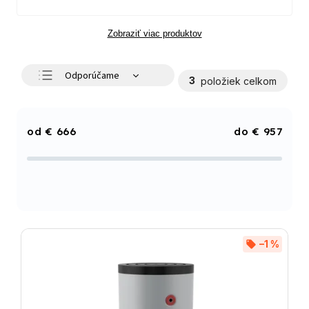
Zobraziť viac produktov
Odporúčame
3
položiek celkom
Najlacnejšie
Najdrahšie
€
666
€
957
Najpredávanejšie
Abecedne
–1 %