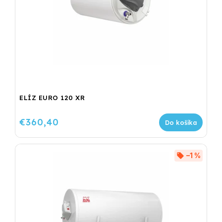
ELÍZ EURO 120 XR
€360,40
Do košíka
–1 %