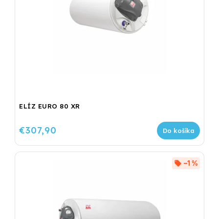
ELÍZ EURO 80 XR
€307,90
Do košíka
–1 %