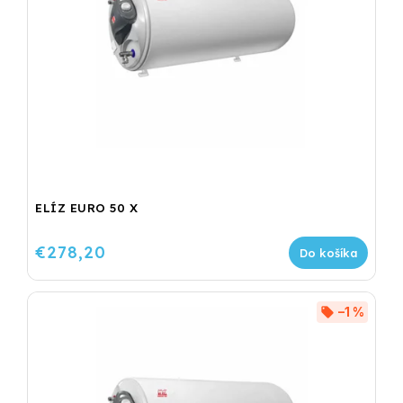
ELÍZ EURO 50 X
€278,20
Do košíka
–1 %