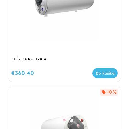
ELÍZ EURO 120 X
€360,40
Do košíka
–0 %