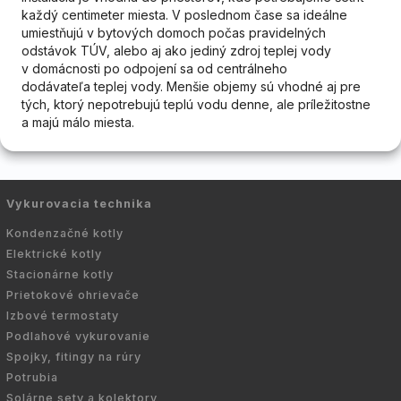
každý centimeter miesta. V poslednom čase sa ideálne
umiestňujú v bytových domoch počas pravidelných
odstávok TÚV, alebo aj ako jediný zdroj teplej vody
v domácnosti po odpojení sa od centrálneho
dodávateľa teplej vody. Menšie objemy sú vhodné aj pre
tých, ktorý nepotrebujú teplú vodu denne, ale príležitostne
a majú málo miesta.
Vykurovacia technika
Kondenzačné kotly
Elektrické kotly
Stacionárne kotly
Prietokové ohrievače
Izbové termostaty
Podlahové vykurovanie
Spojky, fitingy na rúry
Potrubia
Solárne sety a kolektory