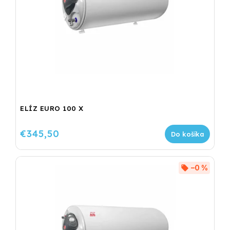
ELÍZ EURO 100 X
€345,50
Do košíka
–0 %