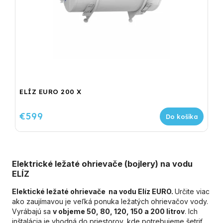
ELÍZ EURO 200 X
€599
Do košíka
Elektrické ležaté ohrievače (bojlery) na vodu
ELÍZ
Elektické ležaté ohrievače na vodu Elíz EURO.
Určite viac
ako zaujímavou je veľká ponuka ležatých ohrievačov vody.
Vyrábajú sa
v objeme 50, 80, 120, 150 a 200 litrov
. Ich
inštalácia je vhodná do priestorov, kde potrebujeme šetriť