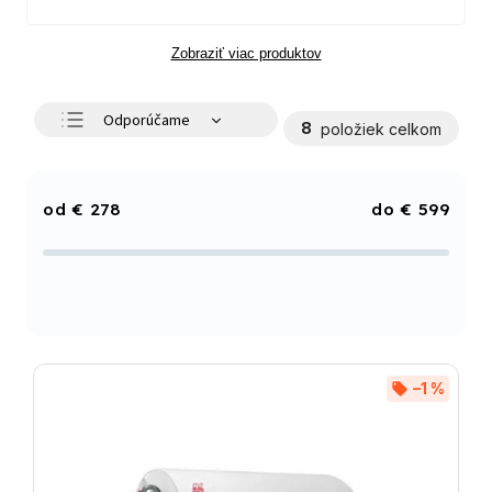
Zobraziť viac produktov
Odporúčame
8
položiek celkom
Najlacnejšie
Najdrahšie
€
278
€
599
Najpredávanejšie
Abecedne
–1 %