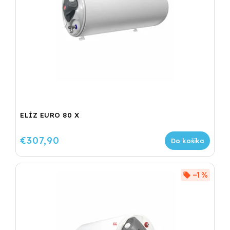
ELÍZ EURO 80 X
€307,90
Do košíka
–1 %