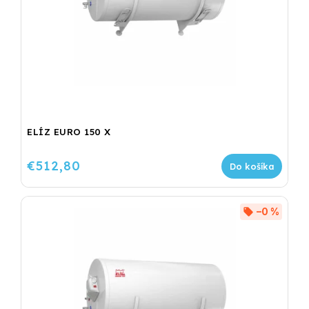
ELÍZ EURO 150 X
€512,80
Do košíka
–0 %