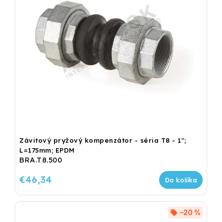
Závitový pryžový kompenzátor - séria T8 - 1";
L=175mm; EPDM
BRA.T8.500
€46,34
Do košíka
–20 %