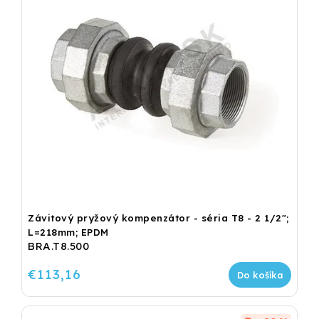
Závitový pryžový kompenzátor - séria T8 - 2 1/2";
L=218mm; EPDM
BRA.T8.500
€113,16
Do košíka