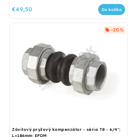
€49,50
Do košíka
–20 %
Závitový pryžový kompenzátor - séria T8 - 6/4";
L=186mm; EPDM