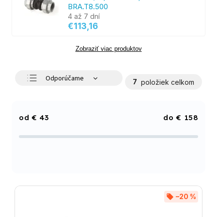
BRA.T8.500
4 až 7 dní
€113,16
Zobraziť viac produktov
Odporúčame
7
položiek celkom
Najlacnejšie
Najdrahšie
€
43
€
158
Najpredávanejšie
Abecedne
–20 %