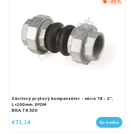
–20 %
Závitový pryžový kompenzátor - séria T8 - 2";
L=200mm; EPDM
BRA.T8.500
€71,14
Do košíka