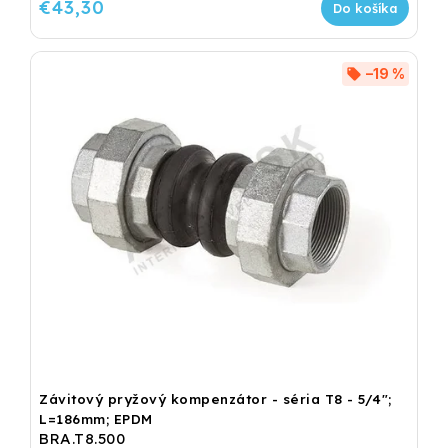
€43,30
Do košíka
–19 %
Závitový pryžový kompenzátor - séria T8 - 5/4";
L=186mm; EPDM
BRA.T8.500