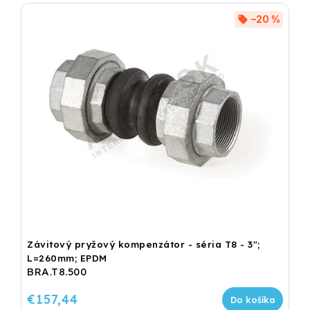
–20 %
Závitový pryžový kompenzátor - séria T8 - 3";
L=260mm; EPDM
BRA.T8.500
€157,44
Do košíka