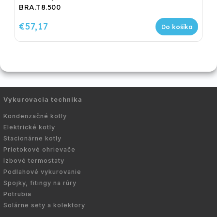
BRA.T8.500
€57,17
Do košíka
Vykurovacia technika
Kondenzačné kotly
Elektrické kotly
Stacionárne kotly
Prietokové ohrievače
Izbové termostaty
Podlahové vykurovanie
Spojky, fitingy na rúry
Potrubia
Solárne sety a kolektory