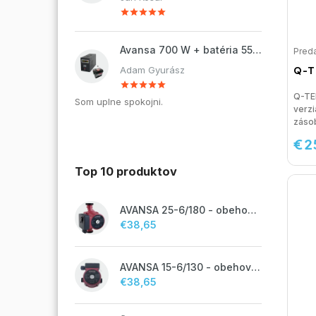
Avansa 700 W + batéria 55Ah
Preda
Q-T
Adam Gyurász
Q-TE
Som uplne spokojni.
verzi
zásob
€2
Top 10 produktov
AVANSA 25-6/180 - obehové čerpadlo, pripojovací závit 6/4"
€38,65
AVANSA 15-6/130 - obehové čerpadlo, pripojovací závit 1"
€38,65