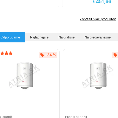
€451,66
Zobraziť viac produktov
Odporúčame
Najlacnejšie
Najdrahšie
Najpredávanejšie
–34 %
j skončil
Predaj skončil