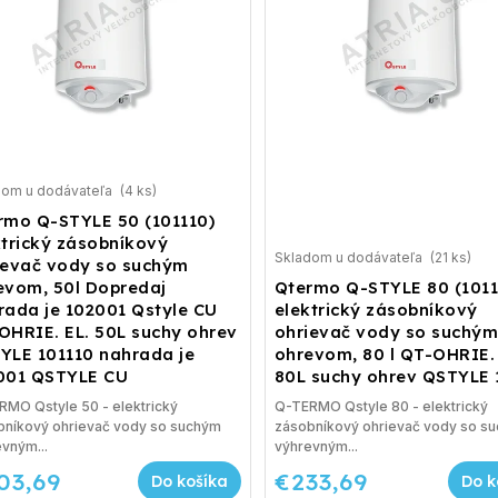
dom u dodávateľa
(4 ks)
rmo Q-STYLE 50 (101110)
ktrický zásobníkový
Skladom u dodávateľa
(21 ks)
ievač vody so suchým
evom, 50l Dopredaj
Qtermo Q-STYLE 80 (1011
rada je 102001 Qstyle CU
elektrický zásobníkový
OHRIE. EL. 50L suchy ohrev
ohrievač vody so suchý
YLE 101110 nahrada je
ohrevom, 80 l QT-OHRIE. 
001 QSTYLE CU
80L suchy ohrev QSTYLE 
MO Qstyle 50 - elektrický
Q-TERMO Qstyle 80 - elektrický
bníkový ohrievač vody so suchým
zásobníkový ohrievač vody so s
vným...
výhrevným...
03,69
€233,69
Do košíka
Do k