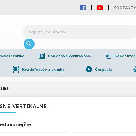
KONTAKT
nfc
phonelink_setup
acia technika
Podlahové vykurovanie
Kondenzačné
settings_input_component
play_circle_filled
brightn
Rozdeľovače a skrinky
Čerpadlá
pho
bchodná spolupráca
kálne
SNÉ VERTIKÁLNE
edávanejšie