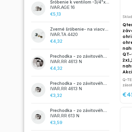
Šróbenie k ventilom -3/4"x 1/2"
IVAR.AGE 16
€5,13
Skla
Qte
Zverné šróbenie- na viacvrstvové potrubie ALPEX - 14x2 ALU-EK
záv
IVAR.TA 4420
ohr
€4,32
ohr
nah
QT-
Prechodka - zo závitového potrubia na zverné šróbenie - 3/4"FxEK; nikel
2x1
IVAR.RR 4613 N
nah
€4,32
Akc
Q-TE
Prechodka - zo závitového potrubia na zverné šróbenie - 1/2"FxEK; nikel
zásob
IVAR.RR 4613 N
€4
€3,32
Prechodka - zo závitového potrubia na zverné šróbenie - 1/2"FxM24;
IVAR.RR 613 N
€3,59