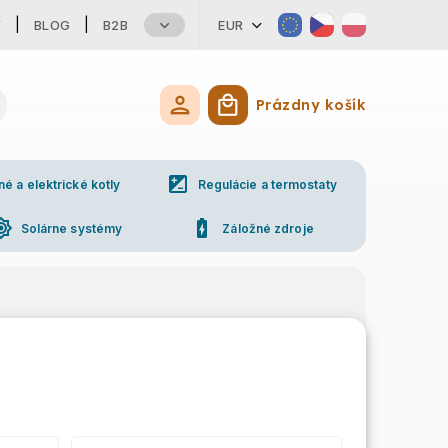
Y
BLOG
B2B
EUR
Prázdny košík
Nákupný košík
iso
 a elektrické kotly
Regulácie a termostaty
ess_high
battery_charging_full
Solárne systémy
Záložné zdroje
ne
Kontakty