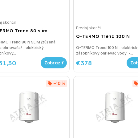
j skončil
Predaj skončil
ERMO Trend 80 slim
Q-TERMO Trend 100 N
RMO Trend 80 N SLIM /zúžená
a ohrievača/ - elektrický
Q-TERMO Trend 100 N - elektrick
níkový...
zásobníkový ohrievač vody -...
51,30
€378
–10 %