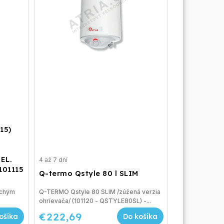
15)
m
EL.
4 až 7 dní
101115
Q-termo Qstyle 80 l SLIM
uchým
Q-TERMO Qstyle 80 SLIM /zúžená verzia
ohrievača/ (101120 - QSTYLE80SL) -...
€222,69
ošíka
Do košíka