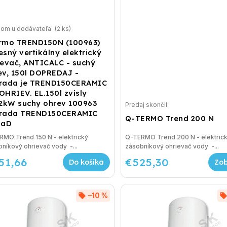
dom u dodávateľa
(2 ks)
rmo TREND150N (100963)
esný vertikálny elektrický
ievač, ANTICALC - suchý
ev, 150l DOPREDAJ -
rada je TREND150CERAMIC
OHRIEV. EL.150l zvisly
,2kW suchy ohrev 100963
Predaj skončil
rada TREND150CERAMIC
Q-TERMO Trend 200 N
iaD
RMO Trend 150 N - elektrický
Q-TERMO Trend 200 N - elektric
níkový ohrievač vody -...
zásobníkový ohrievač vody -...
51,66
€525,30
Do košíka
–10 %