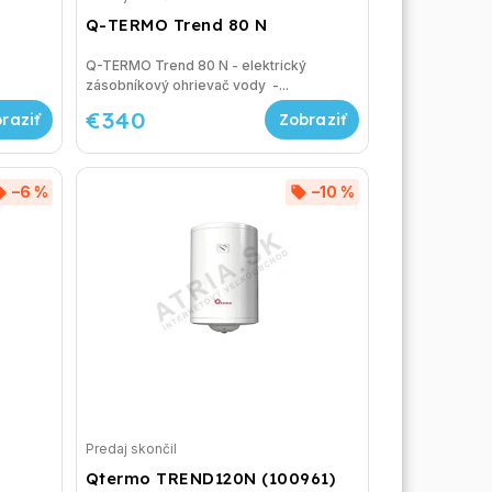
Q-TERMO Trend 80 N
Q-TERMO Trend 80 N - elektrický
zásobníkový ohrievač vody -...
€340
–6 %
–10 %
Predaj skončil
Qtermo TREND120N (100961)