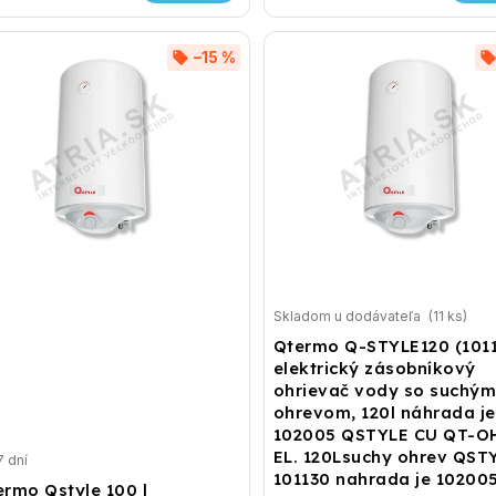
–15 %
Skladom u dodávateľa
(11 ks)
Qtermo Q-STYLE120 (101
elektrický zásobníkový
ohrievač vody so suchý
ohrevom, 120l náhrada je
102005 QSTYLE CU QT-O
EL. 120Lsuchy ohrev QST
7 dní
101130 nahrada je 10200
ermo Qstyle 100 l