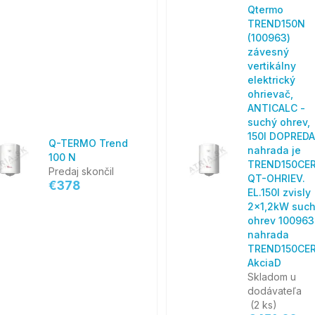
Qtermo
TREND150N
(100963)
závesný
vertikálny
elektrický
ohrievač,
ANTICALC -
suchý ohrev,
150l DOPREDA
Q-TERMO Trend
nahrada je
100 N
TREND150CE
Predaj skončil
QT-OHRIEV.
€378
EL.150l zvisly
2x1,2kW suc
ohrev 100963
nahrada
TREND150CE
AkciaD
Skladom u
dodávateľa
(2 ks)