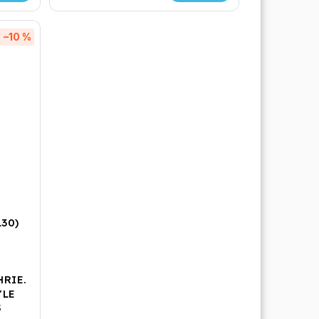
–10 %
130)
m
HRIE.
YLE
5