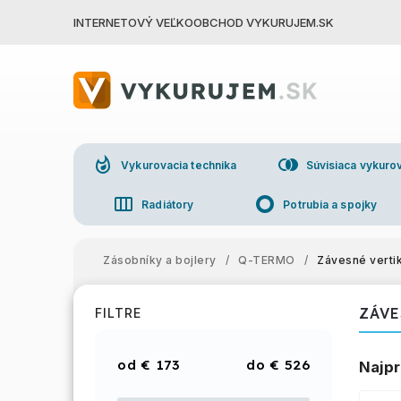
INTERNETOVÝ VEĽKOOBCHOD VYKURUJEM.SK
whatshot
join_right
Vykurovacia technika
Súvisiaca vykurov
view_week
trip_origin
Radiátory
Potrubia a spojky
group
Veľkoo
Zásobníky a bojlery
/
Q-TERMO
/
Závesné verti
ZÁVE
FILTRE
€
173
€
526
Najpr