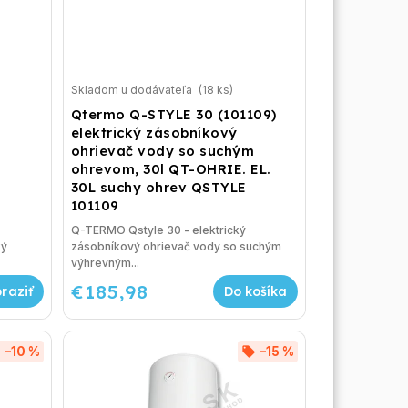
Skladom u dodávateľa
(18 ks)
Qtermo Q-STYLE 30 (101109)
elektrický zásobníkový
ohrievač vody so suchým
ohrevom, 30l QT-OHRIE. EL.
30L suchy ohrev QSTYLE
101109
Q-TERMO Qstyle 30 - elektrický
ký
zásobníkový ohrievač vody so suchým
výhrevným...
€185,98
Do košíka
–10 %
–15 %