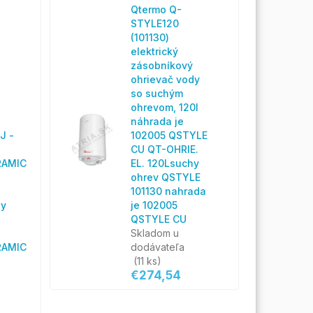
Qtermo Q-
STYLE120
(101130)
elektrický
zásobníkový
ohrievač vody
so suchým
ohrevom, 120l
náhrada je
J -
102005 QSTYLE
CU QT-OHRIE.
RAMIC
EL. 120Lsuchy
ohrev QSTYLE
101130 nahrada
hy
je 102005
QSTYLE CU
Skladom u
RAMIC
dodávateľa
(11 ks)
€274,54