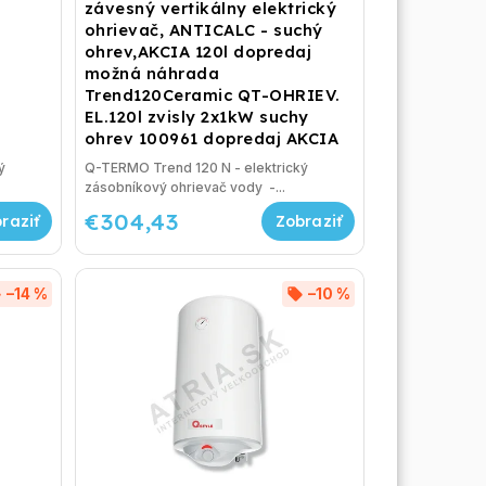
závesný vertikálny elektrický
ohrievač, ANTICALC - suchý
ohrev,AKCIA 120l dopredaj
možná náhrada
Trend120Ceramic QT-OHRIEV.
EL.120l zvisly 2x1kW suchy
ohrev 100961 dopredaj AKCIA
ý
Q-TERMO Trend 120 N - elektrický
zásobníkový ohrievač vody -...
€304,43
–14 %
–10 %