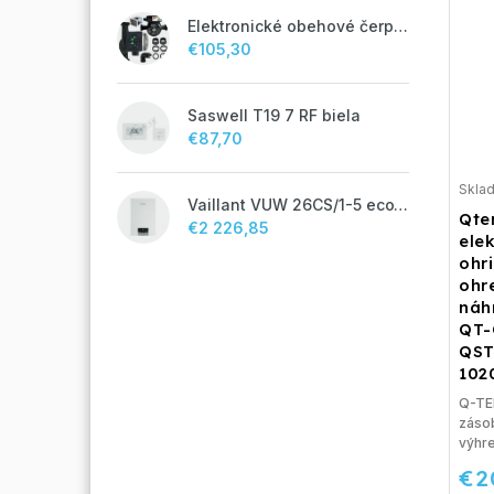
Elektronické obehové čerpadlo NOVA 25-60/130 úsporné na kúrenie
€105,30
Saswell T19 7 RF biela
€87,70
Skla
Vaillant VUW 26CS/1-5 ecoTEC plus IoniDetect - s prietokovým ohrevom TV
Qte
€2 226,85
ele
ohr
ohr
náh
QT-
QST
102
Q-TER
záso
výhre
€2