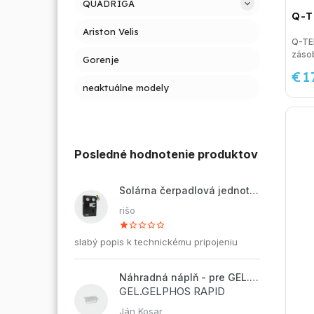
QUADRIGA
Q-T
Ariston Velis
Q-TE
zásob
Gorenje
€1
neaktuálne modely
Posledné hodnotenie produktov
Solárna čerpadlová jednotka ZP2-12 ECO
rišo
slabý popis k technickému pripojeniu
Náhradná náplň - pre GEL.DOSAPHOS 250 - 8x náplň
GEL.GELPHOS RAPID
Ján Kosar