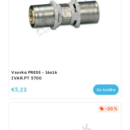
Vsuvka PRESS - 16x16
IVAR.PT 5700
€5,22
Do košíka
–20 %