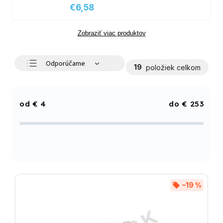
€6,58
Zobraziť viac produktov
Odporúčame
19
položiek celkom
Najlacnejšie
Najdrahšie
€
4
€
253
Najpredávanejšie
Abecedne
–19 %