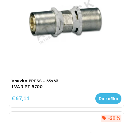
Vsuvka PRESS - 63x63
IVAR.PT 5700
€67,11
Do košíka
–20 %