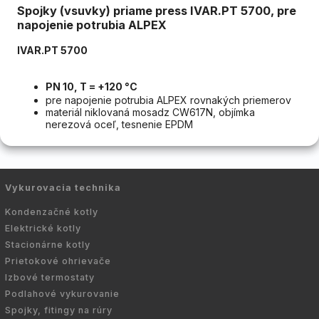
Spojky (vsuvky) priame press IVAR.PT 5700, pre
napojenie potrubia ALPEX
IVAR.PT 5700
PN 10, T = +120 °C
pre napojenie potrubia ALPEX rovnakých priemerov
materiál niklovaná mosadz CW617N, objímka
nerezová oceľ, tesnenie EPDM
Vykurovacia technika
Kondenzačné kotly
Elektrické kotly
Stacionárne kotly
Prietokové ohrievače
Izbové termostaty
Podlahové vykurovanie
Spojky, fitingy na rúry