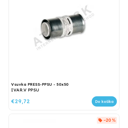
Vsuvka PRESS-PPSU - 50x50
IVAR.V PPSU
€29,72
Do košíka
–20 %