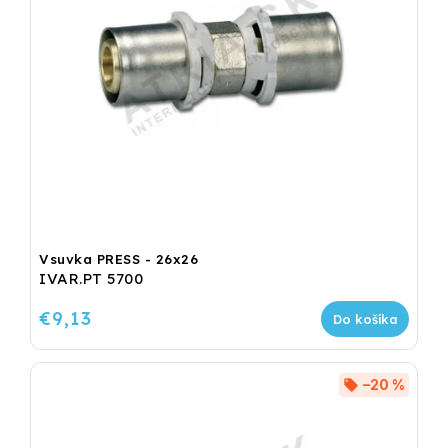
Vsuvka PRESS - 26x26
IVAR.PT 5700
€9,13
Do košíka
–20 %