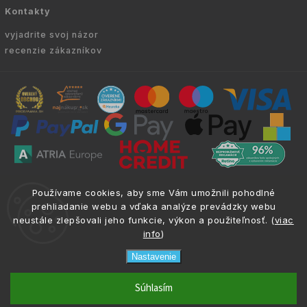
Kontakty
vyjadrite svoj názor
recenzie zákazníkov
Copyright © 2010 -
2026
VYKURUJEM.SK
|
.
info@atria.sk
Používame cookies, aby sme Vám umožnili pohodlné
Všetky práva vyhradené.
prehliadanie webu a vďaka analýze prevádzky webu
neustále zlepšovali jeho funkcie, výkon a použiteľnosť. (
viac
info
)
Nastavenie
phone
email
0917 133 662
info@atria.sk
Súhlasím