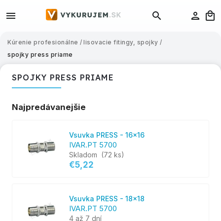
Kúrenie profesionálne
/
lisovacie fitingy, spojky
/
spojky press priame
SPOJKY PRESS PRIAME
Najpredávanejšie
Vsuvka PRESS - 16x16
IVAR.PT 5700
Skladom
(72 ks)
€5,22
Vsuvka PRESS - 18x18
IVAR.PT 5700
4 až 7 dní