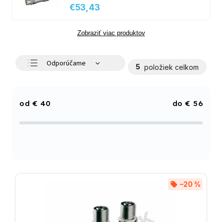
€53,43
Zobraziť viac produktov
Odporúčame
5
položiek celkom
Najlacnejšie
Najdrahšie
€
40
€
56
Najpredávanejšie
Abecedne
–20 %