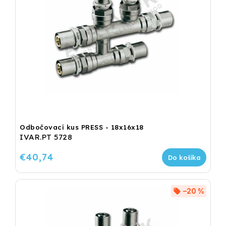
Odbočovací kus PRESS - 18x16x18
IVAR.PT 5728
€40,74
Do košíka
–20 %