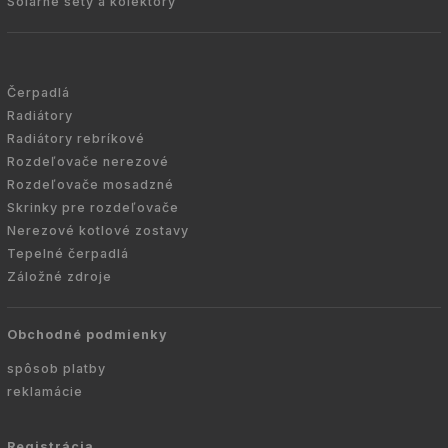
Solárne sety a kolektory
Čerpadlá
Radiátory
Radiátory rebríkové
Rozdeľovače nerezové
Rozdeľovače mosadzné
Skrinky pre rozdeľovače
Nerezové kotlové zostavy
Tepelné čerpadlá
Záložné zdroje
Obchodné podmienky
spôsob platby
reklamácie
Registrácia