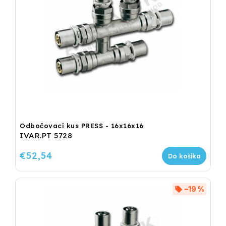
Odbočovací kus PRESS - 16x16x16
IVAR.PT 5728
€52,54
Do košíka
–19 %