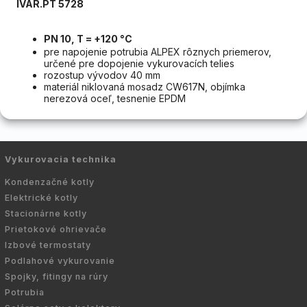
IVAR.PT 5728
PN 10, T = +120 °C
pre napojenie potrubia ALPEX rôznych priemerov,
určené pre dopojenie vykurovacích telies
rozostup vývodov 40 mm
materiál niklovaná mosadz CW617N, objímka
nerezová oceľ, tesnenie EPDM
Vykurovacia technika
Kondenzačné kotly
Elektrické kotly
Stacionárne kotly
Prietokové ohrievače
Izbové termostaty
Podlahové vykurovanie
Spojky, fitingy na rúry
Potrubia