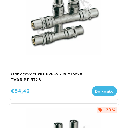
Odbočovací kus PRESS - 20x16x20
IVAR.PT 5728
€54,42
Do košíka
–20 %