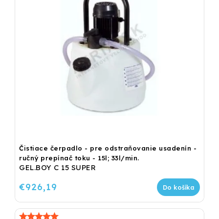
Čistiace čerpadlo - pre odstraňovanie usadenín -
ručný prepínač toku - 15l; 33l/min.
GEL.BOY C 15 SUPER
€926,19
Do košíka