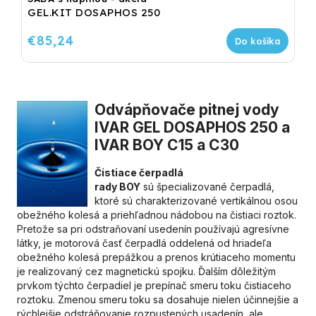
GEL.KIT DOSAPHOS 250
€85,24
Do košíka
Odvápňovače pitnej vody
IVAR GEL DOSAPHOS 250 a
IVAR BOY C15 a C30
Čistiace
čerpadlá
rady
BOY
sú
špecializované
čerpadlá,
ktoré
sú charakterizované vertikálnou osou
obežného kolesá a priehľadnou nádobou na čistiaci roztok.
Pretože sa pri odstraňovaní usedenín používajú agresívne
látky, je motorová časť čerpadlá oddelená od hriadeľa
obežného kolesá prepážkou a prenos krútiaceho momentu
je realizovaný cez magnetickú spojku. Ďalším dôležitým
prvkom týchto čerpadiel je prepínač smeru toku čistiaceho
roztoku. Zmenou smeru toku sa dosahuje nielen účinnejšie a
rýchlejšie odstráňovanie rozpustených usadenín, ale