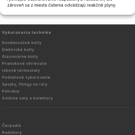
zároveň sa z miesta čistenia odvádzajú reakčné plyny.
Vykurovacia technika
Kondenzačné kotly
Elektrické kotly
Stacionárne kotly
Prietokové ohrievače
Izbové termostaty
Podlahové vykurovanie
Spojky, fitingy na rúry
Potrubia
Solárne sety a kolektory
Čerpadlá
Radiátory