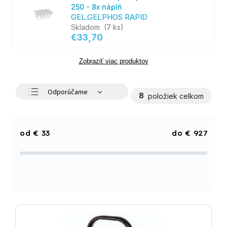
250 - 8x náplň
GEL.GELPHOS RAPID
Skladom
(7 ks)
€33,70
Zobraziť viac produktov
Odporúčame
8
položiek celkom
Najlacnejšie
Najdrahšie
€
33
€
927
Najpredávanejšie
Abecedne