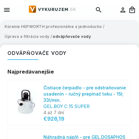
Kúrenie HEPWORTH profesionálne a jednoducho
/
Úprava a filtrácia vody
/
odvápňovače vody
ODVÁPŇOVAČE VODY
Najpredávanejšie
Čistiace čerpadlo - pre odstraňovanie
usadenín - ručný prepínač toku - 15l;
33l/min.
GEL.BOY C 15 SUPER
4 až 7 dní
€926,19
Náhradná náplň - pre GEL.DOSAPHOS