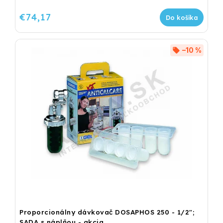
€74,17
Do košíka
–10 %
Proporcionálny dávkovač DOSAPHOS 250 - 1/2";
SADA s náplňou - akcia