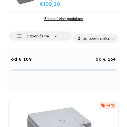
€109,20
Zobraziť viac produktov
Odporúčame
2
položiek celkom
Najlacnejšie
Najdrahšie
€
109
€
164
Najpredávanejšie
Abecedne
–1 %