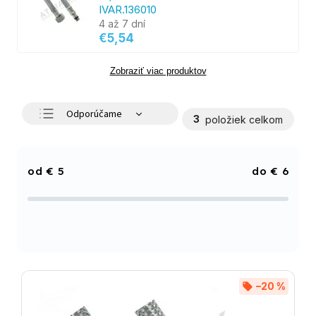
IVAR.136010
4 až 7 dní
€5,54
Zobraziť viac produktov
Odporúčame
3
položiek celkom
Najlacnejšie
Najdrahšie
€
5
€
6
Najpredávanejšie
Abecedne
–20 %