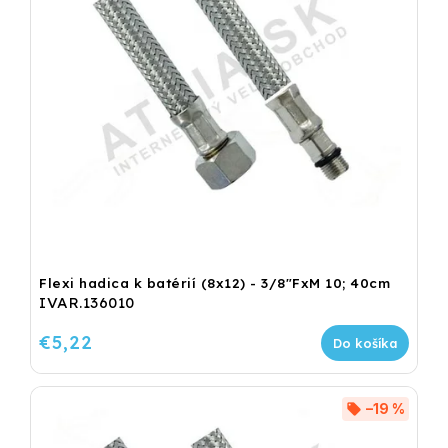
Flexi hadica k batérií (8x12) - 3/8"FxM 10; 40cm
IVAR.136010
€5,22
Do košíka
–19 %