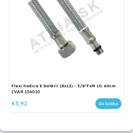
Flexi hadica k batérií (8x12) - 3/8"FxM 10; 60cm
IVAR.136010
€5,92
Do košíka