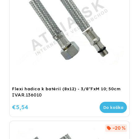
Flexi hadica k batérií (8x12) - 3/8"FxM 10; 50cm
IVAR.136010
€5,54
Do košíka
–20 %