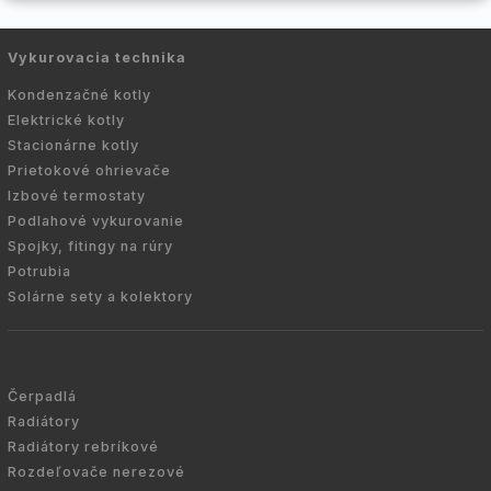
Vykurovacia technika
Kondenzačné kotly
Elektrické kotly
Stacionárne kotly
Prietokové ohrievače
Izbové termostaty
Podlahové vykurovanie
Spojky, fitingy na rúry
Potrubia
Solárne sety a kolektory
Čerpadlá
Radiátory
Radiátory rebríkové
Rozdeľovače nerezové