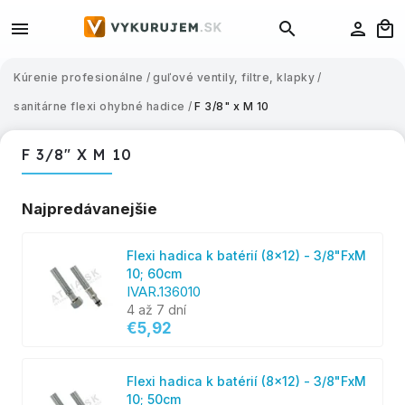
Kúrenie profesionálne
/
guľové ventily, filtre, klapky
/
sanitárne flexi ohybné hadice
/
F 3/8" x M 10
F 3/8" X M 10
Najpredávanejšie
Flexi hadica k batérií (8x12) - 3/8"FxM
10; 60cm
IVAR.136010
4 až 7 dní
€5,92
Flexi hadica k batérií (8x12) - 3/8"FxM
10; 50cm