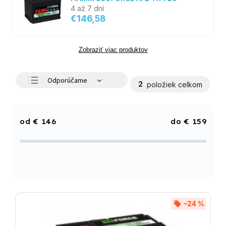
4 až 7 dní
€146,58
Zobraziť viac produktov
Odporúčame
2
položiek celkom
Najlacnejšie
Najdrahšie
€
146
€
159
Najpredávanejšie
Abecedne
–24 %