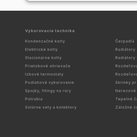
Vykurovacia technika
Kondenzačné kotly
Čerpadlá
Elektrické kotly
Radiátory
Stacionárne kotly
Radiátory
Prietokové ohrievače
Rozdeľov
Izbové termostaty
Rozdeľov
Podlahové vykurovanie
Skrinky p
Spojky, fitingy na rúry
Nerezové 
Potrubia
Tepelné č
Solárne sety a kolektory
Záložné z