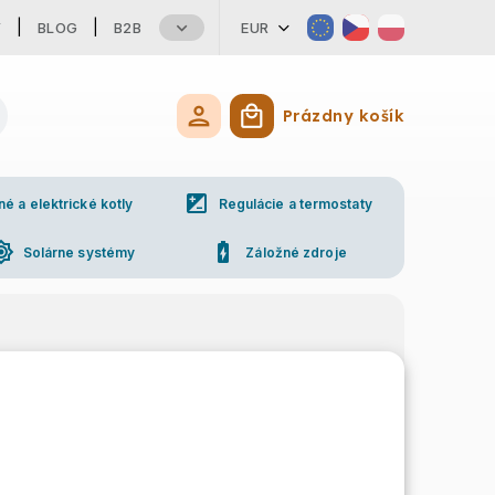
Y
BLOG
B2B
EUR
Prázdny košík
Nákupný košík
iso
 a elektrické kotly
Regulácie a termostaty
ess_high
battery_charging_full
Solárne systémy
Záložné zdroje
ne
Kontakty