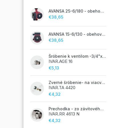
AVANSA 25-6/180 - obehové čerpadlo, pripojovací závit 6/4"
€38,65
AVANSA 15-6/130 - obehové čerpadlo, pripojovací závit 1"
€38,65
Šróbenie k ventilom -3/4"x 1/2"
IVAR.AGE 16
€5,13
Zverné šróbenie- na viacvrstvové potrubie ALPEX - 14x2 ALU-EK
IVAR.TA 4420
€4,32
Prechodka - zo závitového potrubia na zverné šróbenie - 3/4"FxEK; nikel
IVAR.RR 4613 N
€4,32