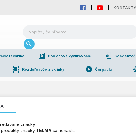
KONTAKT
nfc
phonelink_setup
acia technika
Podlahové vykurovanie
Kondenzačné
settings_input_component
play_circle_filled
brightn
Rozdeľovače a skrinky
Čerpadlá
pho
bchodná spolupráca
MA
redávané značky
 produkty značky
TELMA
sa nenašli...