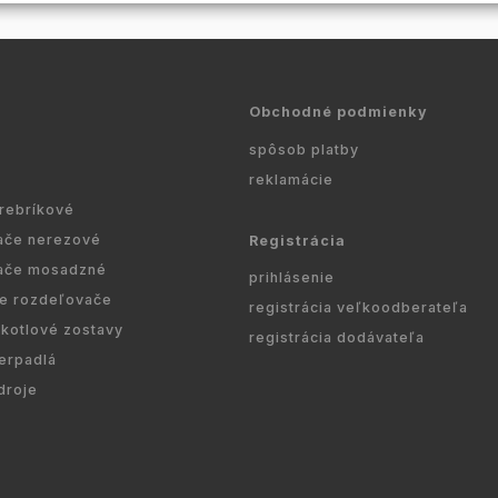
Obchodné podmienky
spôsob platby
reklamácie
 rebríkové
ače nerezové
Registrácia
ače mosadzné
prihlásenie
re rozdeľovače
registrácia veľkoodberateľa
kotlové zostavy
registrácia dodávateľa
erpadlá
droje