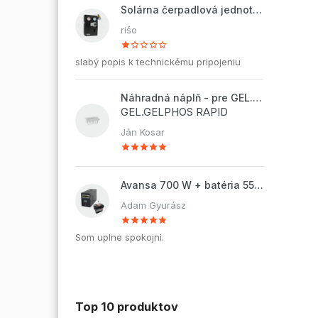
Solárna čerpadlová jednotka ZP2-12 ECO
rišo
slabý popis k technickému pripojeniu
Náhradná náplň - pre GEL.DOSAPHOS 250 - 8x náplň
GEL.GELPHOS RAPID
Ján Kosar
Avansa 700 W + batéria 55Ah
Adam Gyurász
Som uplne spokojni.
Top 10 produktov