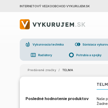
INTERNETOVÝ VEĽKOOBCHOD VYKURUJEM.SK
whatshot
join_right
Vykurovacia technika
Súvisiaca vykurov
view_week
trip_origin
Radiátory
Potrubia a spojky
group
Veľkoo
Predávané značky
/
TELMA
TEL
Posledné hodnotenie produktov
Naše p
Žiadne