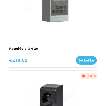
Regulácia GH 26
€218,82
Do košíka
–16 %