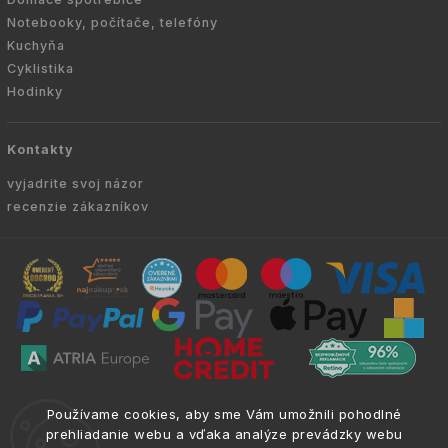
Notebooky, počítače, telefóny
Kuchyňa
Cyklistika
Hodinky
Kontakty
vyjadrite svoj názor
recenzie zákazníkov
Copyright © 2010 -
2026
VYKURUJEM.SK
|
.
info@atria.sk
Používame cookies, aby sme Vám umožnili pohodlné
Všetky práva vyhradené.
prehliadanie webu a vďaka analýze prevádzky webu