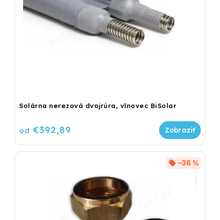
Solárna nerezová dvojrúra, vlnovec BiSolar
€392,89
od
–36 %