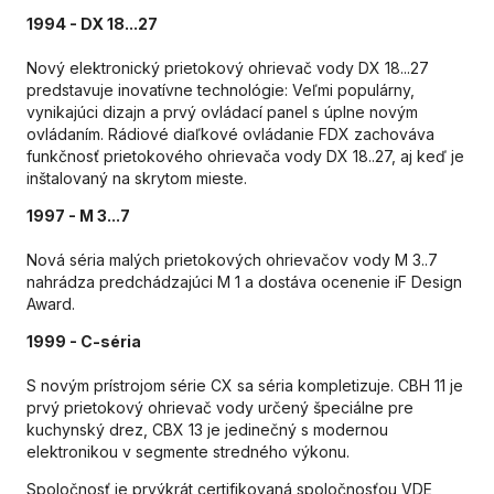
1994 - DX 18...27
Nový elektronický prietokový ohrievač vody DX 18...27
predstavuje inovatívne technológie: Veľmi populárny,
vynikajúci dizajn a prvý ovládací panel s úplne novým
ovládaním. Rádiové diaľkové ovládanie FDX zachováva
funkčnosť prietokového ohrievača vody DX 18..27, aj keď je
inštalovaný na skrytom mieste.
1997 - M 3...7
Nová séria malých prietokových ohrievačov vody M 3..7
nahrádza predchádzajúci M 1 a dostáva ocenenie iF Design
Award.
1999 - C-séria
S novým prístrojom série CX sa séria kompletizuje. CBH 11 je
prvý prietokový ohrievač vody určený špeciálne pre
kuchynský drez, CBX 13 je jedinečný s modernou
elektronikou v segmente stredného výkonu.
Spoločnosť je prvýkrát certifikovaná spoločnosťou VDE