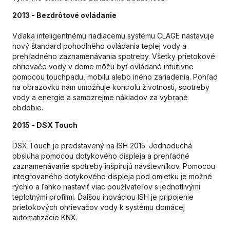
2013 -
Bezdrôtové ovládanie
Vďaka inteligentnému riadiacemu systému CLAGE nastavuje
nový štandard pohodlného ovládania teplej vody a
prehľadného zaznamenávania spotreby. Všetky prietokové
ohrievače vody v dome môžu byť ovládané intuitívne
pomocou touchpadu, mobilu alebo iného zariadenia. Pohľad
na obrazovku nám umožňuje kontrolu životnosti, spotreby
vody a energie a samozrejme nákladov za vybrané
obdobie.
2015 - DSX Touch
DSX Touch je predstavený na ISH 2015. Jednoduchá
obsluha pomocou dotykového displeja a prehľadné
zaznamenávanie spotreby inšpirujú návštevníkov. Pomocou
integrovaného dotykového displeja pod omietku je možné
rýchlo a ľahko nastaviť viac používateľov s jednotlivými
teplotnými profilmi. Ďalšou inováciou ISH je pripojenie
prietokových ohrievačov vody k systému domácej
automatizácie KNX.