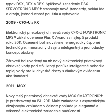
typov DSX, DEX a DBX. Špičkové zariadenie DSX
SERVOTRONIC MPS® stanovuje nové štandardy, pokiaľ ide
o dizajn, jednoduchosť použitia a vybavenie.
2009 - CFX-U a FX
Elektronický prietokový ohrievač vody CFX-U FUNKTRONIC
MPS® získal ocenenie Plus X Award za najlepší produkt
roku 2011. Ocenené boli inovatívne, energeticky úsporné
technológie, mimoriadny dizajn a inteligentný a jednoduchý
koncept obsluhy.
Zároveň bol uvedený na trh nový elektronický prietokový
ohrievač vody pod stôl, ktorý ponúka inteligentné pohodlie
teplej vody pre kuchynské drezy s diaľkovým ovládaním
ako štandard.
2011 - MCX
Nový malý prietokový ohrievač vody MCX SMARTRONIC®
je predstavený na ISH 2011. Malé zariadenie s asymetrickým
dizajnovým vzhľadom v čelnom pohľade je elegantné a
výkonné elektronické zariadenie budúcnosti.