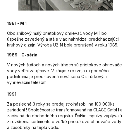
1981 - M 1
Obdĺžnikový malý prietokový ohrievač vody M 1 bol
úspešne zavedený a stále viac nahrádzal predchádzajúci
kruhový dizajn. Výroba U2-N bola prerušená v roku 1985.
1989 - C-séria
V nových štátoch a nových trhoch sú prietokové ohrievače
vody veľmi zaujímavé. V záujme rozvoja exportného
podnikania je predstavená nová séria C s rúrkovým
vyhrievacím telesom.
1991
Za posledné 3 roky sa predaj strojnásobil na 100 000ks
zariadení ! Spoločnosť je transformovaná na CLAGE GmbH a
zapísaná do obchodného registra. Ďalšie impulzy vyplývajú
z rozšírenia sortimentu o veľké prietokové ohrievače vody
a zásobníky na teplú vodu.