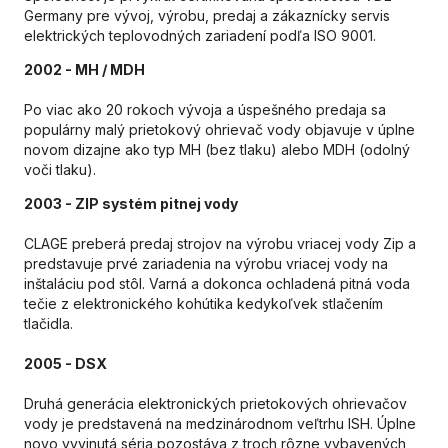
Germany pre vývoj, výrobu, predaj a zákaznícky servis
elektrických teplovodných zariadení podľa ISO 9001.
2002 - MH / MDH
Po viac ako 20 rokoch vývoja a úspešného predaja sa
populárny malý prietokový ohrievač vody objavuje v úplne
novom dizajne ako typ MH (bez tlaku) alebo MDH (odolný
voči tlaku).
2003 -
ZIP systém pitnej vody
CLAGE preberá predaj strojov na výrobu vriacej vody Zip a
predstavuje prvé zariadenia na výrobu vriacej vody na
inštaláciu pod stôl. Varná a dokonca ochladená pitná voda
tečie z elektronického kohútika kedykoľvek stlačením
tlačidla.
2005 - DSX
Druhá generácia elektronických prietokových ohrievačov
vody je predstavená na medzinárodnom veľtrhu ISH. Úplne
novo vyvinutá séria pozostáva z troch rôzne vybavených