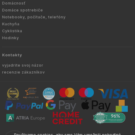
Domácnosť
Domáce spotrebiče
Notebooky, počítače, telefóny
Kuchyňa
Cyklistika
Hodinky
Kontakty
vyjadrite svoj názor
recenzie zákazníkov
Copyright © 2010 -
2026
VYKURUJEM.SK
|
.
info@atria.sk
Používame cookies, aby sme Vám umožnili pohodlné