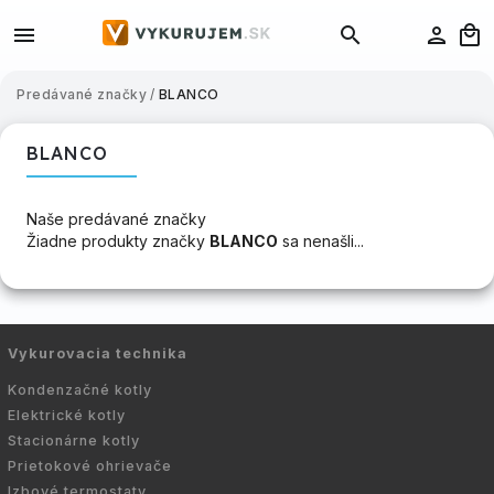
Predávané značky
/
BLANCO
BLANCO
Naše predávané značky
Žiadne produkty značky
BLANCO
sa nenašli...
Vykurovacia technika
Kondenzačné kotly
Elektrické kotly
Stacionárne kotly
Prietokové ohrievače
Izbové termostaty