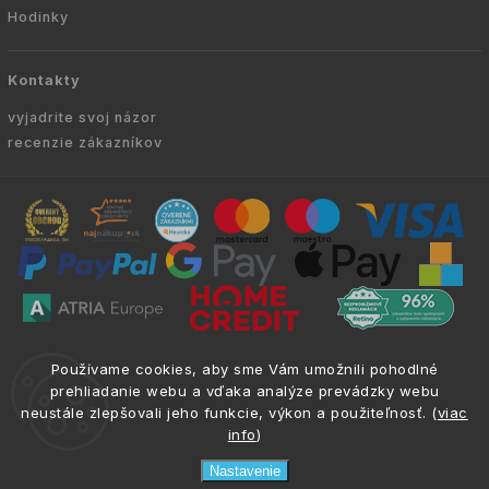
Hodinky
Kontakty
vyjadrite svoj názor
recenzie zákazníkov
Copyright © 2010 -
2026
VYKURUJEM.SK
|
.
info@atria.sk
Používame cookies, aby sme Vám umožnili pohodlné
Všetky práva vyhradené.
prehliadanie webu a vďaka analýze prevádzky webu
neustále zlepšovali jeho funkcie, výkon a použiteľnosť. (
viac
info
)
Nastavenie