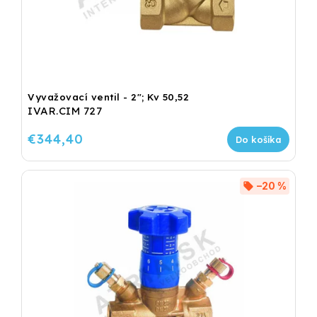
Vyvažovací ventil - 2"; Kv 50,52
IVAR.CIM 727
€344,40
Do košíka
–20 %