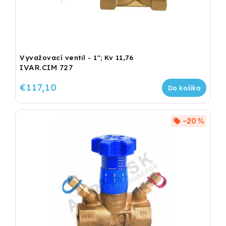
Vyvažovací ventil - 1"; Kv 11,76
IVAR.CIM 727
€117,10
Do košíka
–20 %