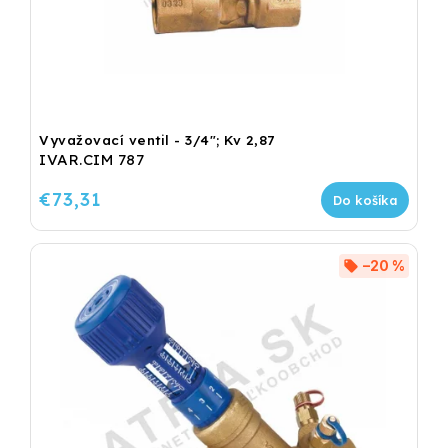
Vyvažovací ventil - 3/4"; Kv 2,87
IVAR.CIM 787
€73,31
Do košíka
–20 %