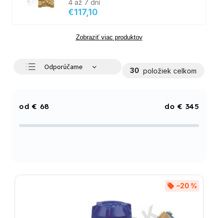
4 až 7 dní
€117,10
Zobraziť viac produktov
Odporúčame
30
položiek celkom
Najlacnejšie
Najdrahšie
€
68
€
345
Najpredávanejšie
Abecedne
–20 %