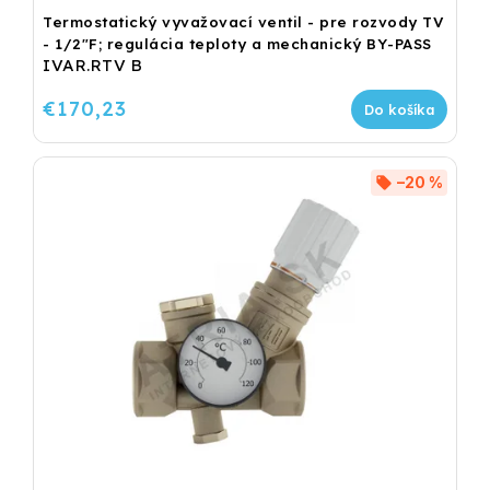
Termostatický vyvažovací ventil - pre rozvody TV
- 1/2"F; regulácia teploty a mechanický BY-PASS
IVAR.RTV B
€170,23
Do košíka
–20 %