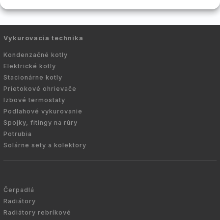
Vykurovacia technika
Kondenzačné kotly
Elektrické kotly
Stacionárne kotly
Prietokové ohrievače
Izbové termostaty
Podlahové vykurovanie
Spojky, fitingy na rúry
Potrubia
Solárne sety a kolektory
Čerpadlá
Radiátory
Radiátory rebríkové