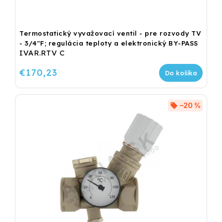
Termostatický vyvažovací ventil - pre rozvody TV
- 3/4"F; regulácia teploty a elektronický BY-PASS
IVAR.RTV C
€170,23
Do košíka
–20 %