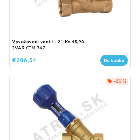
Vyvažovací ventil - 2"; Kv 43,90
IVAR.CIM 747
€286,34
Do košíka
–20 %