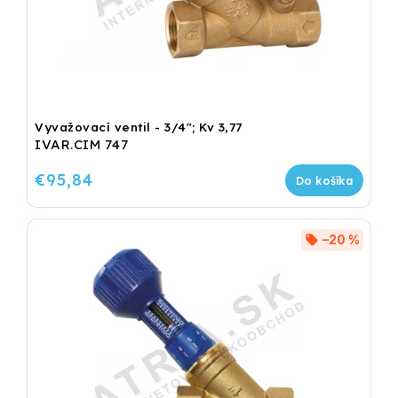
Vyvažovací ventil - 3/4"; Kv 3,77
IVAR.CIM 747
€95,84
Do košíka
–20 %