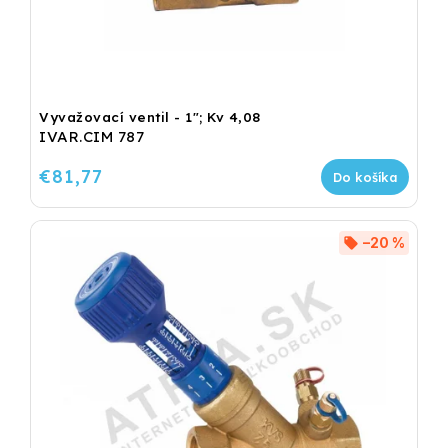
Vyvažovací ventil - 1"; Kv 4,08
IVAR.CIM 787
€81,77
Do košíka
–20 %