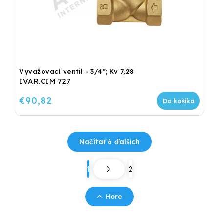
Vyvažovací ventil - 3/4"; Kv 7,28
IVAR.CIM 727
€90,82
Do košíka
Načítať 6 ďalších
1
2
Hore