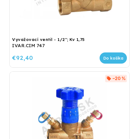
Vyvažovací ventil - 1/2"; Kv 1,75
IVAR.CIM 747
€92,40
Do košíka
–20 %