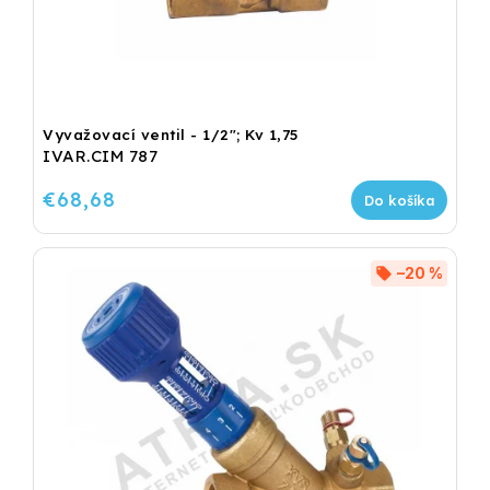
Vyvažovací ventil - 1/2"; Kv 1,75
IVAR.CIM 787
€68,68
Do košíka
–20 %