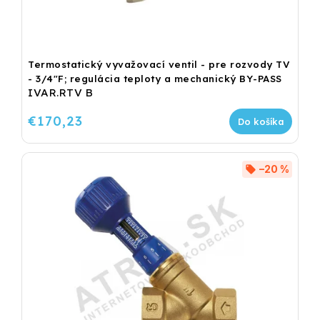
Termostatický vyvažovací ventil - pre rozvody TV
- 3/4"F; regulácia teploty a mechanický BY-PASS
IVAR.RTV B
€170,23
Do košíka
–20 %