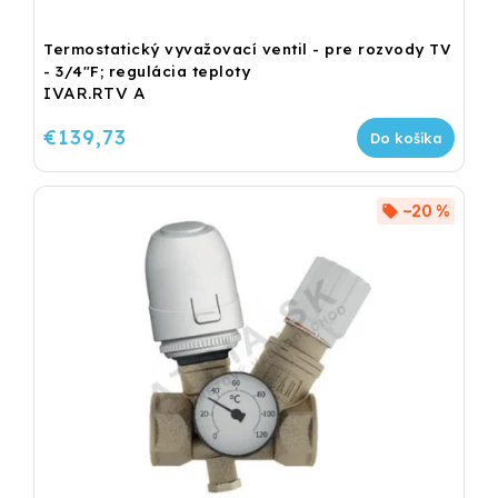
Termostatický vyvažovací ventil - pre rozvody TV
- 3/4"F; regulácia teploty
IVAR.RTV A
€139,73
Do košíka
–20 %