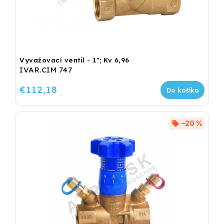
Vyvažovací ventil - 1"; Kv 6,96
IVAR.CIM 747
€112,18
Do košíka
–20 %