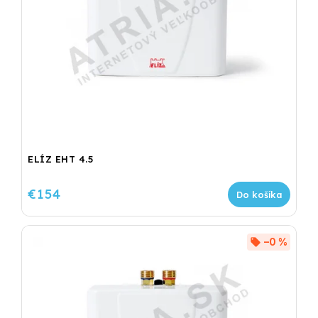
ELÍZ EHT 4.5
€154
Do košíka
–0 %