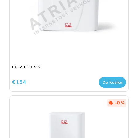
ELÍZ EHT 5.5
€154
Do košíka
–0 %