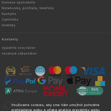
Domáce spotrebiče
Notebooky, počítače, telefóny
Kuchyňa
Cyklistika
Hodinky
Kontakty
vyjadrite svoj názor
recenzie zákazníkov
Copyright © 2010 -
2026
VYKURUJEM.SK
|
.
info@atria.sk
Používame cookies, aby sme Vám umožnili pohodlné
Všetky práva vyhradené.
prehliadanie webu a vďaka analýze prevádzky webu