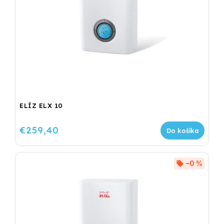
ELÍZ ELX 10
€259,40
Do košíka
–0 %