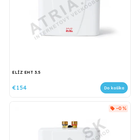
ELÍZ EHT 3.5
€154
Do košíka
–0 %