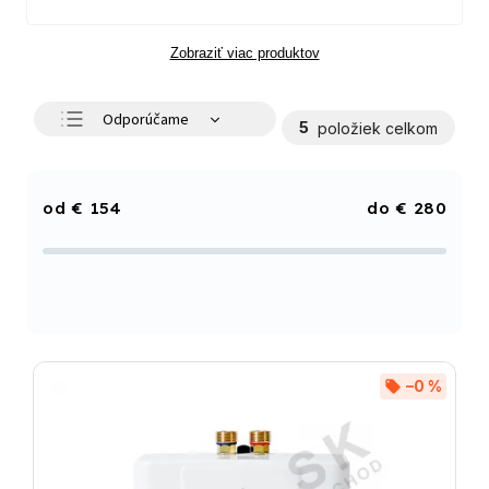
Zobraziť viac produktov
Odporúčame
5
položiek celkom
Najlacnejšie
Najdrahšie
€
154
€
280
Najpredávanejšie
Abecedne
–0 %