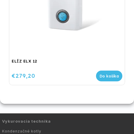
ELÍZ ELX 12
€279,20
Do košíka
Vykurovacia technika
Kondenzačné kotly