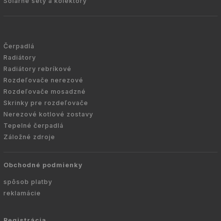
Solárne sety a kolektory
Čerpadlá
Radiátory
Radiátory rebríkové
Rozdeľovače nerezové
Rozdeľovače mosadzné
Skrinky pre rozdeľovače
Nerezové kotlové zostavy
Tepelné čerpadlá
Záložné zdroje
Obchodné podmienky
spôsob platby
reklamácie
Registrácia