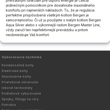
prehľadným funkciám pre úsporu energie je Celcia
jedinečným pomocníkom pre dosiahnutie maximálneho
komfortu pri najmenších nákladoch. To, že je regulácia
perfektne prispôsobená všetkým kotlom Bergen je
samozrejmosťou. Či už ju použijete s malým kotlom Bergen
Aqua Silver alebo s výkonnejší radom Bergen Master Line,
vždy zaručí ten najefektívnejší prevádzku a pritom
neobmedzuje Váš komfort.
Vykurovacia technika
Kondenzačné kotly
Elektrické kotly
Stacionárne kotly
Prietokové ohrievače
Izbové termostaty
Podlahové vykurovanie
Spojky, fitingy na rúry
Potrubia