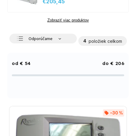
€205,45
Zobraziť viac produktov
Odporúčame
4
položiek celkom
Najlacnejšie
Najdrahšie
€
54
€
206
Najpredávanejšie
Abecedne
–30 %