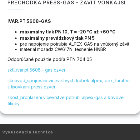
PRECHODKA PRESS-GAS - ZÁVIT VONKAJŠÍ
IVAR.PT 5608-GAS
maximálny tlak PN 10, T = -20 °C až +60 °C
maximálny prevádzkový tlak PN 5
pre napojenie potrubia ALPEX-GAS na vnútorný závit
materiál mosadz CW617N, tesnenie HNBR
Odporúčané použitie podľa PTN 704 05
sktl_ivar.pt 5608 - gas czver
sknavod_spojování vícevrstvých trubek alpex, pex, turatec
s lisovkami press czver
skost_prohlaseni vícevrstvé potrubí alpex-gas a kovové
fitinky
Vykurovacia technika