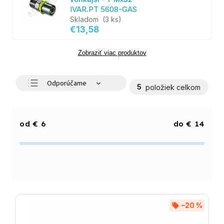
IVAR.PT 5608-GAS
Skladom
(3 ks)
€13,58
Zobraziť viac produktov
Odporúčame
5
položiek celkom
Najlacnejšie
Najdrahšie
€
6
€
14
Najpredávanejšie
Abecedne
–20 %