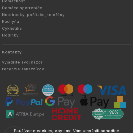
Domácnosť
Domáce spotrebiče
Notebooky, počítače, telefóny
Kuchyňa
Cyklistika
Hodinky
Kontakty
vyjadrite svoj názor
recenzie zákazníkov
Copyright © 2010 -
2026
VYKURUJEM.SK
|
.
info@atria.sk
Používame cookies, aby sme Vám umožnili pohodlné