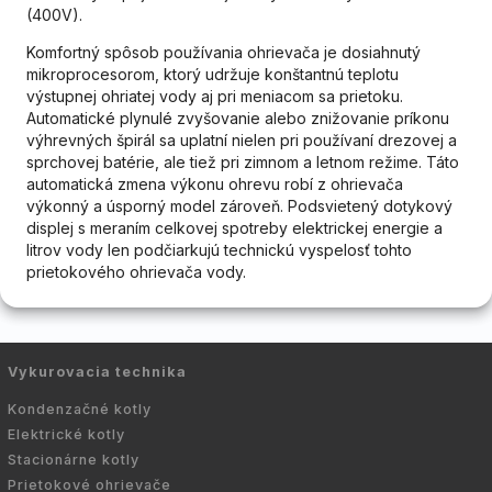
(400V).
Komfortný spôsob používania ohrievača je dosiahnutý
mikroprocesorom, ktorý udržuje konštantnú teplotu
výstupnej ohriatej vody aj pri meniacom sa prietoku.
Automatické plynulé zvyšovanie alebo znižovanie príkonu
výhrevných špirál sa uplatní nielen pri používaní drezovej a
sprchovej batérie, ale tiež pri zimnom a letnom režime. Táto
automatická zmena výkonu ohrevu robí z ohrievača
výkonný a úsporný model zároveň. Podsvietený dotykový
displej s meraním celkovej spotreby elektrickej energie a
litrov vody len podčiarkujú technickú vyspelosť tohto
prietokového ohrievača vody.
Vykurovacia technika
Kondenzačné kotly
Elektrické kotly
Stacionárne kotly
Prietokové ohrievače