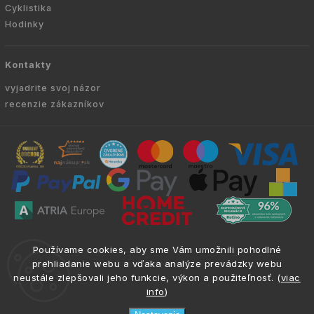
Cyklistika
Hodinky
Kontakty
vyjadrite svoj názor
recenzie zákazníkov
Copyright © 2010 -
2026
VYKURUJEM.SK
|
.
info@atria.sk
Používame cookies, aby sme Vám umožnili pohodlné
Všetky práva vyhradené.
prehliadanie webu a vďaka analýze prevádzky webu
neustále zlepšovali jeho funkcie, výkon a použiteľnosť. (
viac
info
)