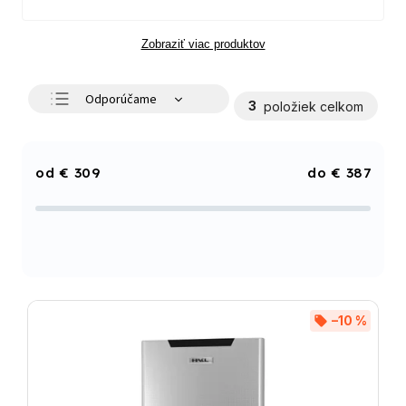
Zobraziť viac produktov
Odporúčame
3
položiek celkom
Najlacnejšie
Najdrahšie
€
309
€
387
Najpredávanejšie
Abecedne
–10 %