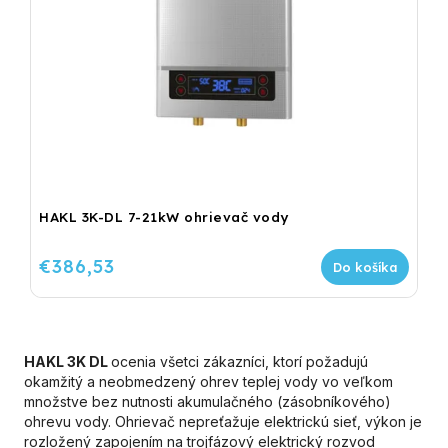
HAKL 3K-DL 7-21kW ohrievač vody
€386,53
Do košíka
HAKL 3K DL
ocenia všetci zákazníci, ktorí požadujú
okamžitý a neobmedzený ohrev teplej vody vo veľkom
množstve bez nutnosti akumulačného (zásobníkového)
ohrevu vody. Ohrievač nepreťažuje elektrickú sieť, výkon je
rozložený zapojením na trojfázový elektrický rozvod