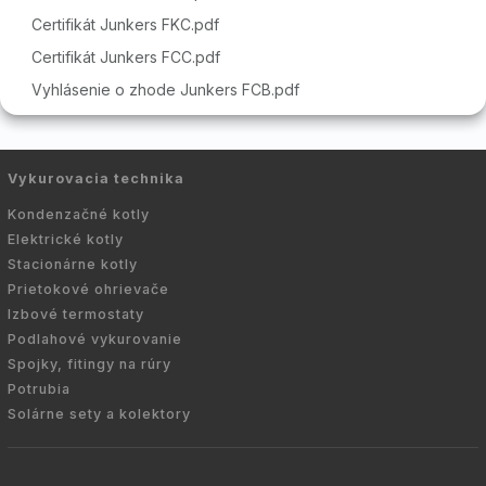
Certifikát Junkers FKC.pdf
Certifikát Junkers FCC.pdf
Vyhlásenie o zhode Junkers FCB.pdf
Vykurovacia technika
Kondenzačné kotly
Elektrické kotly
Stacionárne kotly
Prietokové ohrievače
Izbové termostaty
Podlahové vykurovanie
Spojky, fitingy na rúry
Potrubia
Solárne sety a kolektory