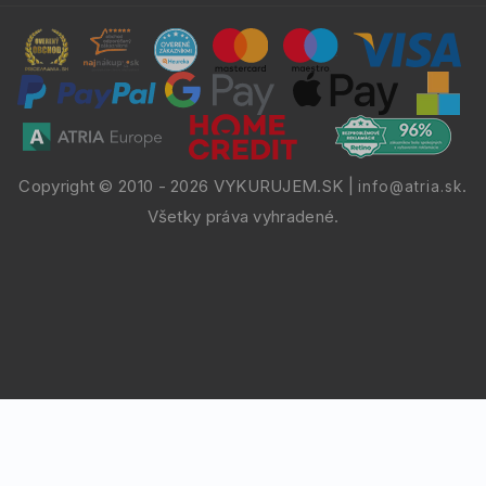
Copyright © 2010 -
2026
VYKURUJEM.SK
|
.
info@atria.sk
Všetky práva vyhradené.