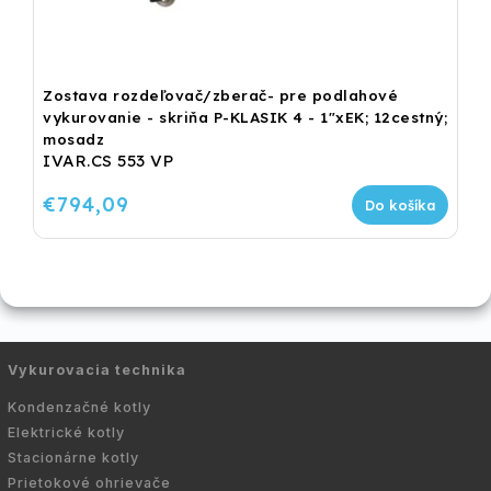
Zostava rozdeľovač/zberač- pre podlahové
vykurovanie - skriňa P-KLASIK 4 - 1"xEK; 12cestný;
mosadz
IVAR.CS 553 VP
€794,09
Do košíka
Vykurovacia technika
Kondenzačné kotly
Elektrické kotly
Stacionárne kotly
Prietokové ohrievače