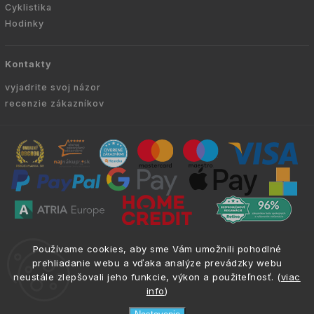
Cyklistika
Hodinky
Kontakty
vyjadrite svoj názor
recenzie zákazníkov
Copyright © 2010 -
2026
VYKURUJEM.SK
|
.
info@atria.sk
Používame cookies, aby sme Vám umožnili pohodlné
Všetky práva vyhradené.
prehliadanie webu a vďaka analýze prevádzky webu
neustále zlepšovali jeho funkcie, výkon a použiteľnosť. (
viac
info
)