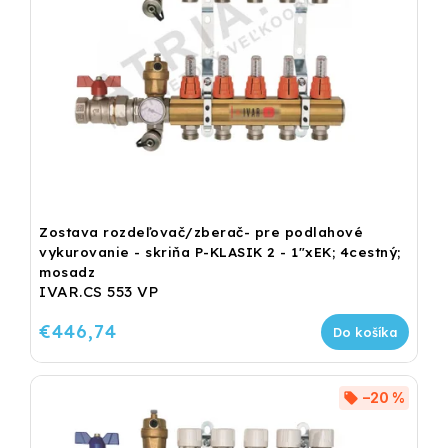
Zostava rozdeľovač/zberač- pre podlahové
vykurovanie - skriňa P-KLASIK 2 - 1"xEK; 4cestný;
mosadz
IVAR.CS 553 VP
€446,74
Do košíka
–20 %