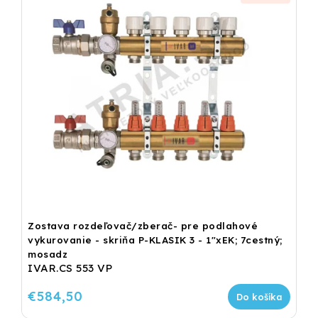
Zostava rozdeľovač/zberač- pre podlahové
vykurovanie - skriňa P-KLASIK 3 - 1"xEK; 7cestný;
mosadz
IVAR.CS 553 VP
€584,50
Do košíka