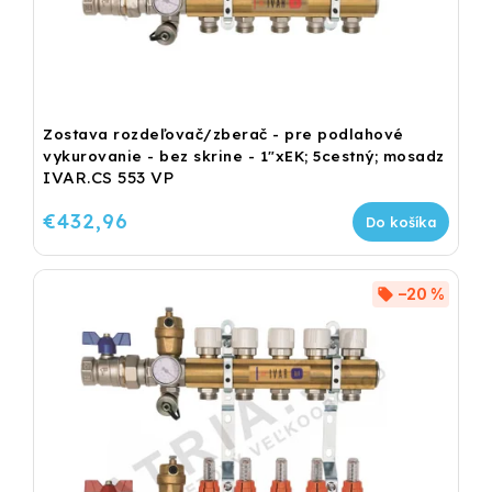
Zostava rozdeľovač/zberač - pre podlahové
vykurovanie - bez skrine - 1"xEK; 5cestný; mosadz
IVAR.CS 553 VP
€432,96
Do košíka
–20 %