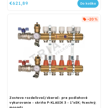
€621,89
Do košíka
–20 %
Zostava rozdeľovač/zberač- pre podlahové
vykurovanie - skriňa P-KLASIK 3 - 1"xEK; 9cestný;
mosadz