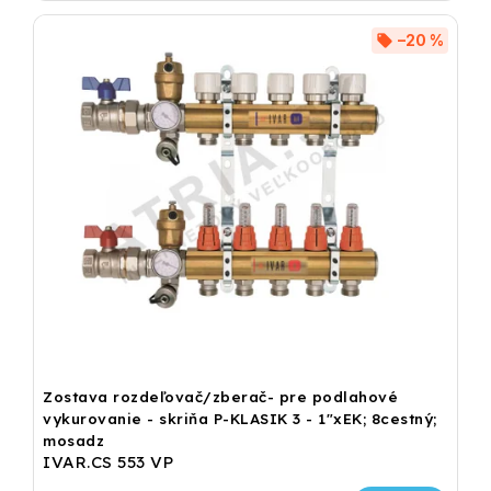
–20 %
Zostava rozdeľovač/zberač- pre podlahové
vykurovanie - skriňa P-KLASIK 3 - 1"xEK; 8cestný;
mosadz
IVAR.CS 553 VP