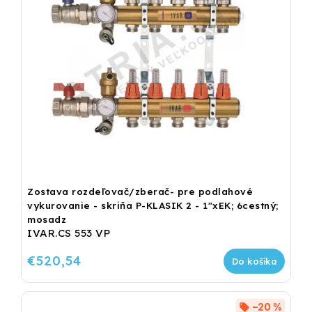
Zostava rozdeľovač/zberač- pre podlahové
vykurovanie - skriňa P-KLASIK 2 - 1"xEK; 6cestný;
mosadz
IVAR.CS 553 VP
€520,54
Do košíka
–20 %