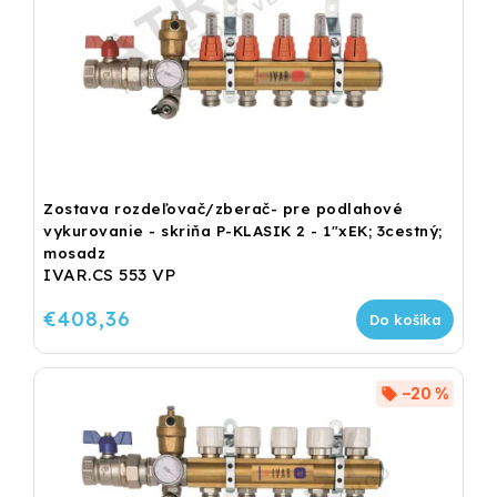
Zostava rozdeľovač/zberač- pre podlahové
vykurovanie - skriňa P-KLASIK 2 - 1"xEK; 3cestný;
mosadz
IVAR.CS 553 VP
€408,36
Do košíka
–20 %