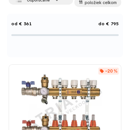
Odporúčame
11
položiek celkom
Najlacnejšie
Najdrahšie
€
361
€
795
Najpredávanejšie
Abecedne
–20 %