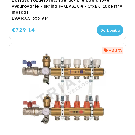
Zostava rozdeľovač/zberač- pre podlahové
vykurovanie - skriňa P-KLASIK 4 - 1"xEK; 10cestný;
mosadz
IVAR.CS 553 VP
€729,14
Do košíka
–20 %