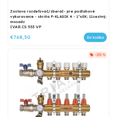
Zostava rozdeľovač/zberač- pre podlahové
vykurovanie - skriňa P-KLASIK 4 - 1"xEK; 11cestný;
mosadz
IVAR.CS 553 VP
€768,50
Do košíka
–20 %