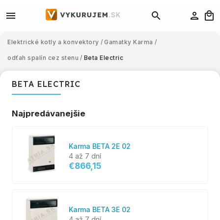
Elektrické kotly a konvektory
/
Gamatky Karma
/
odťah spalín cez stenu
/
Beta Electric
BETA ELECTRIC
Najpredávanejšie
Karma BETA 2E 02
4 až 7 dní
€866,15
Karma BETA 3E 02
4 až 7 dní