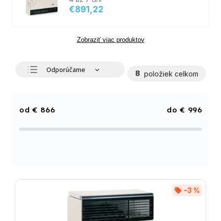
€891,22
Zobraziť viac produktov
Odporúčame
8
položiek celkom
Najlacnejšie
Najdrahšie
€
866
€
996
Najpredávanejšie
Abecedne
–3 %