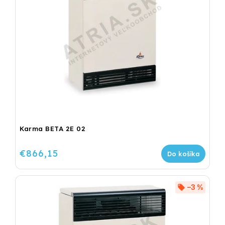
Karma BETA 2E 02
€866,15
Do košíka
–3 %