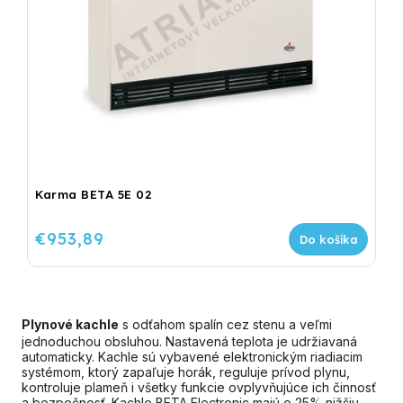
Karma BETA 5E 02
€953,89
Do košíka
Plynové kachle
s odťahom spalín cez stenu a veľmi
jednoduchou obsluhou. Nastavená teplota je udržiavaná
automaticky. Kachle sú vybavené elektronickým riadiacim
systémom, ktorý zapaľuje horák, reguluje prívod plynu,
kontroluje plameň i všetky funkcie ovplyvňujúce ich činnosť
a bezpečnosť. Kachle BETA Electronic majú o 25% nižšiu