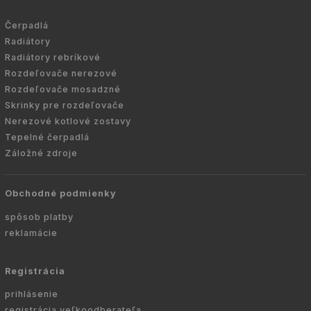
Čerpadlá
Radiátory
Radiátory rebríkové
Rozdeľovače nerezové
Rozdeľovače mosadzné
Skrinky pre rozdeľovače
Nerezové kotlové zostavy
Tepelné čerpadlá
Záložné zdroje
Obchodné podmienky
spôsob platby
reklamácie
Registrácia
prihlásenie
registrácia veľkoodberateľa