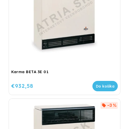
Karma BETA 3E 01
€932,58
Do košíka
–3 %