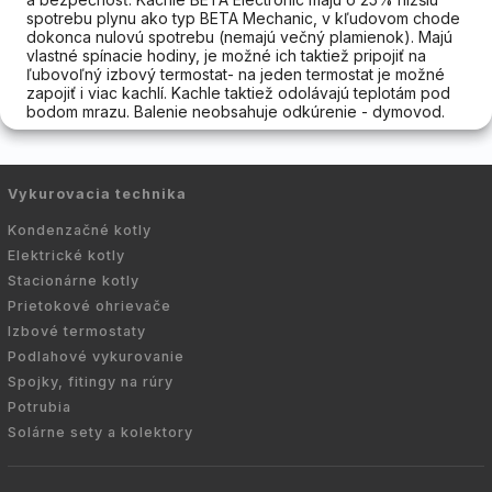
spotrebu plynu ako typ BETA Mechanic, v kľudovom chode
dokonca nulovú spotrebu (nemajú večný plamienok). Majú
vlastné spínacie hodiny, je možné ich taktiež pripojiť na
ľubovoľný izbový termostat- na jeden termostat je možné
zapojiť i viac kachlí. Kachle taktiež odolávajú teplotám pod
bodom mrazu. Balenie neobsahuje odkúrenie - dymovod.
Vykurovacia technika
Kondenzačné kotly
Elektrické kotly
Stacionárne kotly
Prietokové ohrievače
Izbové termostaty
Podlahové vykurovanie
Spojky, fitingy na rúry
Potrubia
Solárne sety a kolektory