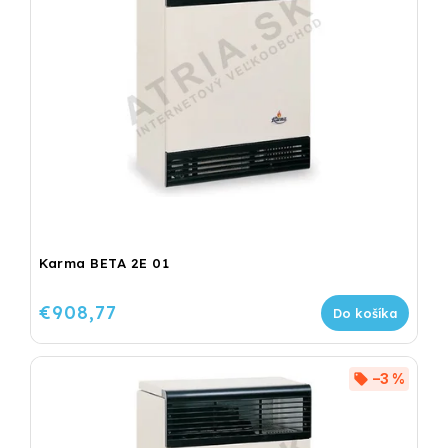
Karma BETA 2E 01
€908,77
Do košíka
–3 %