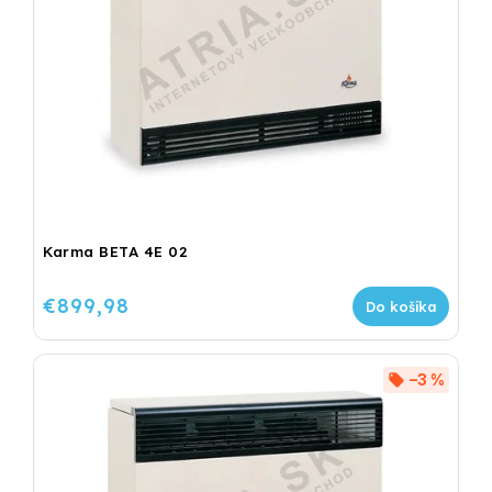
Karma BETA 4E 02
€899,98
Do košíka
–3 %