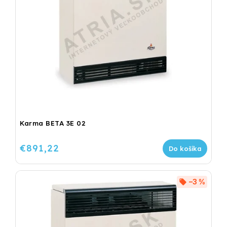
Karma BETA 3E 02
€891,22
Do košíka
–3 %