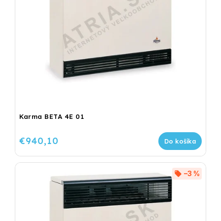
Karma BETA 4E 01
€940,10
Do košíka
–3 %