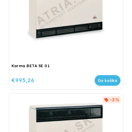
Karma BETA 5E 01
€995,26
Do košíka
–3 %