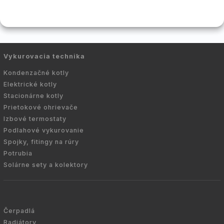
Vykurovacia technika
Kondenzačné kotly
Elektrické kotly
Stacionárne kotly
Prietokové ohrievače
Izbové termostaty
Podlahové vykurovanie
Spojky, fitingy na rúry
Potrubia
Solárne sety a kolektory
Čerpadlá
Radiátory