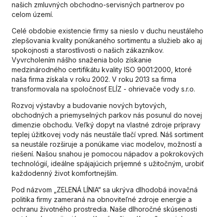
našich zmluvných obchodno-servisných partnerov po
celom území.
Celé obdobie existencie firmy sa nieslo v duchu neustáleho
zlepšovania kvality ponúkaného sortimentu a služieb ako aj
spokojnosti a starostlivosti o našich zákazníkov.
Vyvrcholením nášho snaženia bolo získanie
medzinárodného certifikátu kvality ISO 9001:2000, ktoré
naša firma získala v roku 2002. V roku 2013 sa firma
transformovala na spoločnosť ELÍZ - ohrievače vody s.r.o.
Rozvoj výstavby a budovanie nových bytových,
obchodných a priemyselných parkov nás posunul do novej
dimenzie obchodu. Veľký dopyt na vlastné zdroje prípravy
teplej úžitkovej vody nás neustále tlačí vpred. Náš sortiment
sa neustále rozširuje a ponúkame viac modelov, možností a
riešení. Našou snahou je pomocou nápadov a pokrokových
technológií, ideálne spájajúcich príjemné s užitočným, urobiť
každodenný život komfortnejším.
Pod názvom „ZELENÁ LÍNIA“ sa ukrýva dlhodobá inovačná
politika firmy zameraná na obnoviteľné zdroje energie a
ochranu životného prostredia. Naše dlhoročné skúsenosti