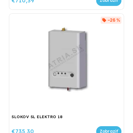
€710,39
–26 %
SLOKOV SL ELEKTRO 18
€735,30