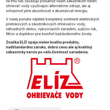
na trhu nás zaväzujú ponúknuť našim zákazníkom nielen
ohrievač vody využívajúci alternatívne zdroje, ale aj
schopnosť plne absorbovať a akumulovať energiu.
V našej ponuke nájdete kompletný sortiment elektrických
prietokových a zásobníkových ohrievačov vody,
náhradných dielov, vykurovacích zariadení, sušičov rúk,
filtrov a doplnkov pre komfort každodenného života.
Značka ELÍZ spája nielen kvalitu produktu,
nadštandardnú záruku, dobrú cenu ale aj kvalitný
zákaznícky servis po celú životnosť zariadenia.