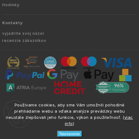
Hodinky
Kontakty
vyjadrite svoj názor
recenzie zákazníkov
Copyright © 2010 -
2026
VYKURUJEM.SK
|
.
info@atria.sk
Používame cookies, aby sme Vám umožnili pohodlné
Všetky práva vyhradené.
prehliadanie webu a vďaka analýze prevádzky webu
neustále zlepšovali jeho funkcie, výkon a použiteľnosť. (
viac
info
)
Nastavenie