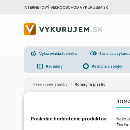
INTERNETOVÝ VEĽKOOBCHOD VYKURUJEM.SK
whatshot
join_right
Vykurovacia technika
Súvisiaca vykurov
view_week
trip_origin
Radiátory
Potrubia a spojky
group
Veľkoo
Predávané značky
/
Romagna plastic
ROMA
Posledné hodnotenie produktov
Naše p
Žiadne