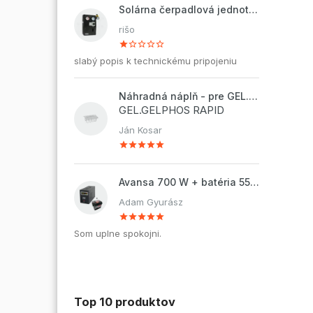
Solárna čerpadlová jednotka ZP2-12 ECO
rišo
slabý popis k technickému pripojeniu
Náhradná náplň - pre GEL.DOSAPHOS 250 - 8x náplň
GEL.GELPHOS RAPID
Ján Kosar
Avansa 700 W + batéria 55Ah
Adam Gyurász
Som uplne spokojni.
Top 10 produktov