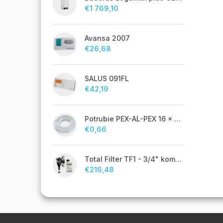
€1 769,10
Avansa 2007
€26,68
SALUS 091FL
€42,19
Potrubie PEX-AL-PEX 16 x 2 pre vykurovanie, podlahové kúrenie a vodu
€0,66
Total Filter TF1 - 3/4" komplet
€216,48