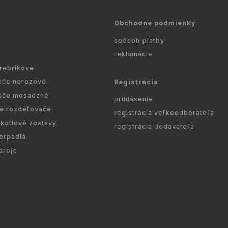
Obchodné podmienky
spôsob platby
reklamácie
 rebríkové
ače nerezové
Registrácia
ače mosadzné
prihlásenie
re rozdeľovače
registrácia veľkoodberateľa
kotlové zostavy
registrácia dodávateľa
erpadlá
droje