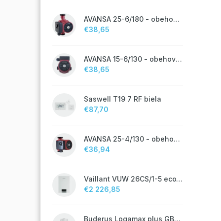
AVANSA 25-6/180 - obehové čerpadlo, pripojovací závit 6/4"
€38,65
AVANSA 15-6/130 - obehové čerpadlo, pripojovací závit 1"
€38,65
Saswell T19 7 RF biela
€87,70
AVANSA 25-4/130 - obehové čerpadlo, pripojovací závit 6/4"
€36,94
Vaillant VUW 26CS/1-5 ecoTEC plus IoniDetect - s prietokovým ohrevom TV
€2 226,85
Buderus Logamax plus GB072 - 24K