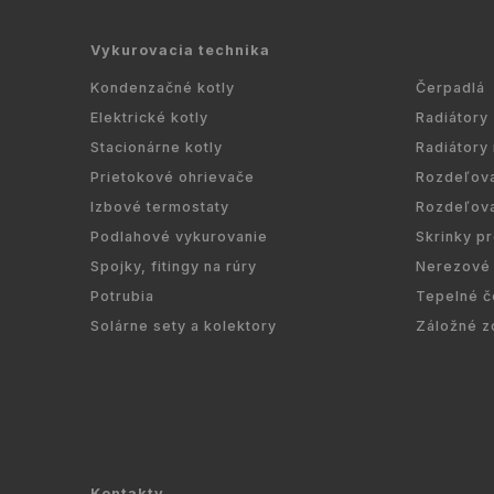
Vykurovacia technika
Kondenzačné kotly
Čerpadlá
Elektrické kotly
Radiátory
Stacionárne kotly
Radiátory
Prietokové ohrievače
Rozdeľov
Izbové termostaty
Rozdeľov
Podlahové vykurovanie
Skrinky p
Spojky, fitingy na rúry
Nerezové 
Potrubia
Tepelné č
Solárne sety a kolektory
Záložné z
Kontakty