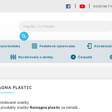
KONTAKT
nfc
phonelink_setup
acia technika
Podlahové vykurovanie
Kondenzačné
settings_input_component
play_circle_filled
brightn
Rozdeľovače a skrinky
Čerpadlá
pho
bchodná spolupráca
GNA PLASTIC
redávané značky
 produkty značky
Romagna plastic
sa nenašli...