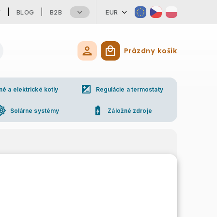
Y
BLOG
B2B
EUR
Prázdny košík
Nákupný košík
iso
 a elektrické kotly
Regulácie a termostaty
ess_high
battery_charging_full
Solárne systémy
Záložné zdroje
ne
Kontakty