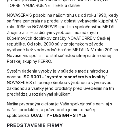
TORRE, NADIA RUBINETTERIE a ďalšie.
NOVASERVIS pôsobí na našom trhu už od roku 1990, kedy
sa firma zamerala na predaj v oblasti vybavenia kúpeľní. V
roku 1995 sa NOVASERVIS spojil so spoločnosťou METAL
Znojmo a. s. – tradičným výrobcom mosadzných
kúpeľňových doplnkov značky NOVATORRE v Českej
republike. Od roku 2000 sú v znojemskom závode
vyrábané tiež vodovodné batérie METALIA. V roku 2011 sa
Novaservis spol. s r. o. stal súčasťou silnej nadnárodnej
Poľskej skupiny FERRO.
Systém riadenia výroby je v súlade s medzinárodnou
normou
ISO
9001 - "systém manažérstva kvality"
.
NOVASERVIS disponuje širokou výrobnou a vývojovou
základňou a všetky jeho produkty pred uvedením na trh
prechádzajú rozsiahlymi skúškami.
Naším prvoradým cieľom je Vaša spokojnosť s nami aj s
našimi produktmi, a práve preto je motto našej
spoločnosti:
QUALITY
- DESIGN - STYLE
PREDSTAVENIE FIRMY