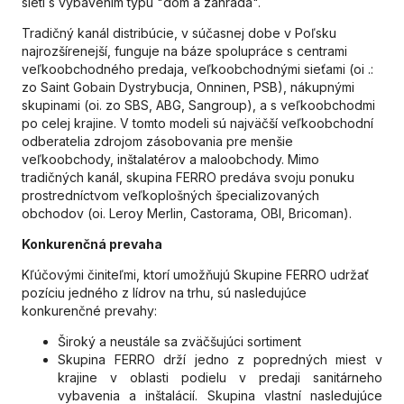
sietí s vybavením typu "dom a záhrada".
Tradičný kanál distribúcie, v súčasnej dobe v Poľsku
najrozšírenejší, funguje na báze spolupráce s centrami
veľkoobchodného predaja, veľkoobchodnými sieťami (oi .:
zo Saint Gobain Dystrybucja, Onninen, PSB), nákupnými
skupinami (oi. zo SBS, ABG, Sangroup), a s veľkoobchodmi
po celej krajine. V tomto modeli sú najväčší veľkoobchodní
odberatelia zdrojom zásobovania pre menšie
veľkoobchody, inštalatérov a maloobchody. Mimo
tradičných kanál, skupina FERRO predáva svoju ponuku
prostredníctvom veľkoplošných špecializovaných
obchodov (oi. Leroy Merlin, Castorama, OBI, Bricoman).
Konkurenčná prevaha
Kľúčovými činiteľmi, ktorí umožňujú Skupine FERRO udržať
pozíciu jedného z lídrov na trhu, sú nasledujúce
konkurenčné prevahy:
Široký a neustále sa zväčšujúci sortiment
Skupina FERRO drží jedno z popredných miest v
krajine v oblasti podielu v predaji sanitárneho
vybavenia a inštalácií. Skupina vlastní nasledujúce