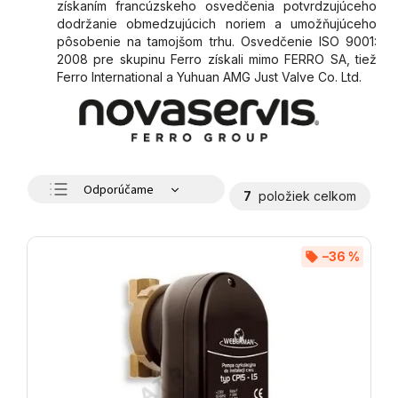
získaním francúzskeho osvedčenia potvrdzujúceho
dodržanie obmedzujúcich noriem a umožňujúceho
pôsobenie na tamojšom trhu. Osvedčenie ISO 9001:
2008 pre skupinu Ferro získali mimo FERRO SA, tiež
Ferro International a Yuhuan AMG Just Valve Co. Ltd.
Odporúčame
7
položiek celkom
Najlacnejšie
Najdrahšie
–36 %
Najpredávanejšie
Abecedne