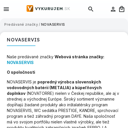
Predávané značky
/
NOVASERVIS
NOVASERVIS
Naše predávané značky
Webová stránka značky:
NOVASERVIS
O spoločnosti
NOVASERVIS je
popredný
výrobca slovenských
vodovodných batérií (METALIA) a kúpeľňových
doplnkov
(NOVATORRE) nielen v Českej republike, ale aj v
strednej a východnej Európe. Široký sortiment významne
dopĺňajú žiadané produkty ako inštalatérsky program
NOVASERVIS, WC sedátka PRESTIGE, KANDRE, sprchovací
program a tiež záhradný program DAYE. Naša spoločnosť
má vo svojom portfóliu nielen vlastné výrobky, ale tiež
produkty kvalitných zahraničných značiek FERRO, LA