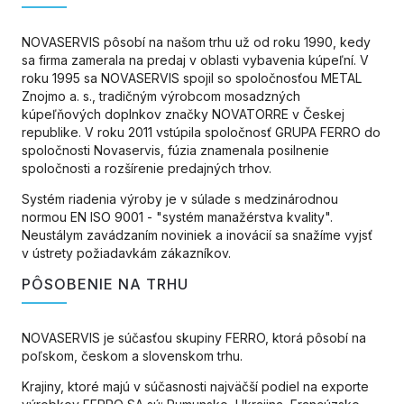
NOVASERVIS pôsobí na našom trhu už od roku 1990, kedy
sa firma zamerala na predaj v oblasti vybavenia kúpeľní. V
roku 1995 sa NOVASERVIS spojil so spoločnosťou METAL
Znojmo a. s., tradičným výrobcom mosadzných
kúpeľňových doplnkov značky NOVATORRE v Českej
republike. V roku 2011 vstúpila spoločnosť GRUPA FERRO do
spoločnosti Novaservis, fúzia znamenala posilnenie
spoločnosti a rozšírenie predajných trhov.
Systém riadenia výroby je v súlade s medzinárodnou
normou EN ISO 9001 - "systém manažérstva kvality".
Neustálym zavádzaním noviniek a inovácií sa snažíme vyjsť
v ústrety požiadavkám zákazníkov.
PÔSOBENIE NA TRHU
NOVASERVIS je súčasťou skupiny FERRO, ktorá pôsobí na
poľskom, českom a slovenskom trhu.
Krajiny, ktoré majú v súčasnosti najväčší podiel na exporte