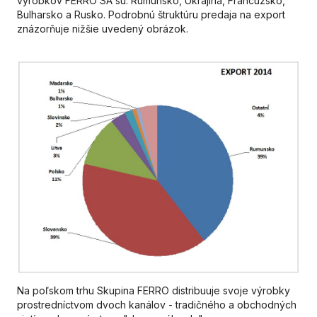
výrobkov FERRO SA sú: Rumunsko, Ukrajina, Francúzsko,
Bulharsko a Rusko. Podrobnú štruktúru predaja na export
znázorňuje nižšie uvedený obrázok.
Na poľskom trhu Skupina FERRO distribuuje svoje výrobky
prostredníctvom dvoch kanálov - tradičného a obchodných