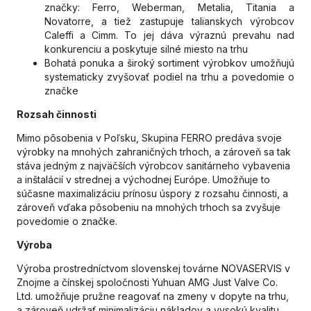
značky: Ferro, Weberman, Metalia, Titania a
Novatorre, a tiež zastupuje talianskych výrobcov
Caleffi a Cimm. To jej dáva výraznú prevahu nad
konkurenciu a poskytuje silné miesto na trhu
Bohatá ponuka a široký sortiment výrobkov umožňujú
systematicky zvyšovať podiel na trhu a povedomie o
značke
Rozsah činnosti
Mimo pôsobenia v Poľsku, Skupina FERRO predáva svoje
výrobky na mnohých zahraničných trhoch, a zároveň sa tak
stáva jedným z najväčších výrobcov sanitárneho vybavenia
a inštalácií v strednej a východnej Európe. Umožňuje to
súčasne maximalizáciu prínosu úspory z rozsahu činnosti, a
zároveň vďaka pôsobeniu na mnohých trhoch sa zvyšuje
povedomie o značke.
Výroba
Výroba prostredníctvom slovenskej továrne NOVASERVIS v
Znojme a čínskej spoločnosti Yuhuan AMG Just Valve Co.
Ltd. umožňuje pružne reagovať na zmeny v dopyte na trhu,
a zároveň udržať minimalizáciu nákladov a vysokú kvalitu